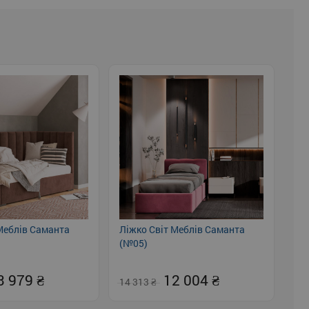
Меблів Саманта
Ліжко Світ Меблів Саманта
(№05)
3 979
12 004
14 313