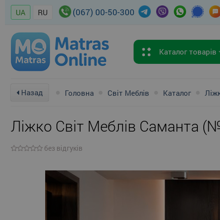
(067) 00-50-300
UA
RU
Каталог товарів
Назад
Головна
Світ Меблів
Каталог
Ліж
Ліжко Світ Меблів Саманта (№
без відгуків