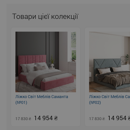
Товари цієї колекції
Ліжко Світ Меблів Саманта
Ліжко Світ Меблів С
(№01)
(№02)
14 954
14 954
17 830
17 830