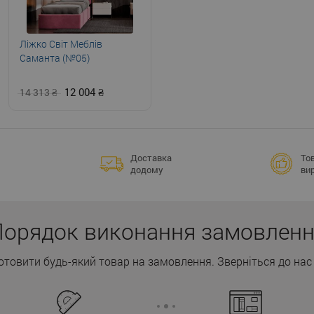
Ліжко Світ Меблів
Саманта (№05)
12 004
14 313
Доставка
Тов
додому
ви
орядок виконання замовлен
товити будь-який товар на замовлення. Зверніться до нас 