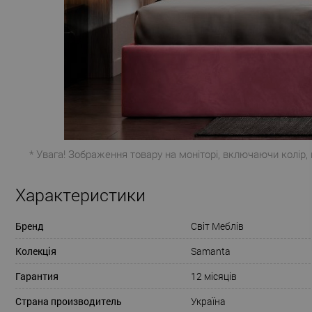
* Увага! Зображення товару на моніторі, включаючи колір,
Характеристики
Бренд
Світ Меблів
Колекція
Samanta
Гарантия
12 місяців
Страна производитель
Україна