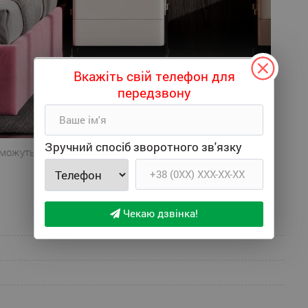
Вкажіть свій телефон для
передзвону
Зручний спосіб зворотного зв'язку
 можуть відрізнятися від реального зовнішнього вигляду.
Чекаю дзвінка!