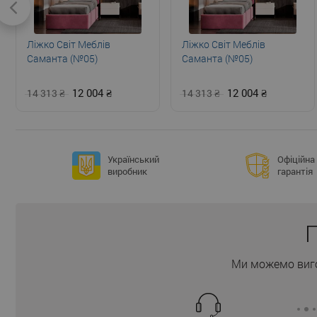
Ліжко Світ Меблів
Ліжко Світ Меблів
Саманта (№05)
Саманта (№05)
12 004
12 004
14 313
14 313
Український
Офіційна
виробник
гарантія
П
Ми можемо виго