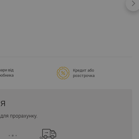
ари від
Кредит або
робника
розстрочка
ня
для прорахунку.