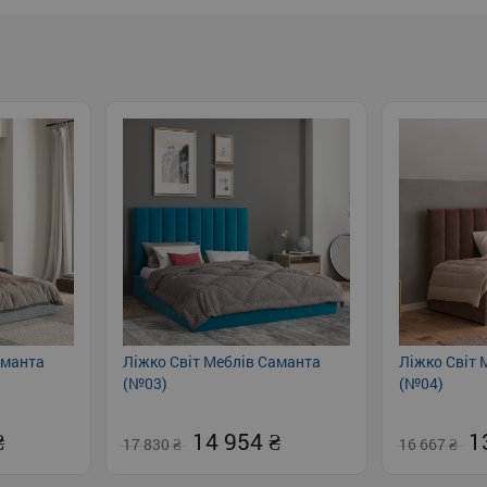
аманта
Ліжко Світ Меблів Саманта
Ліжко Світ 
(№03)
(№04)
14 954
1
17 830
16 667