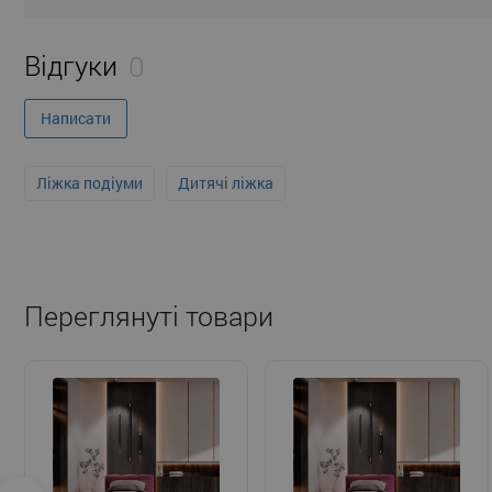
Відгуки
0
Написати
Ліжка подіуми
Дитячі ліжка
Переглянуті товари