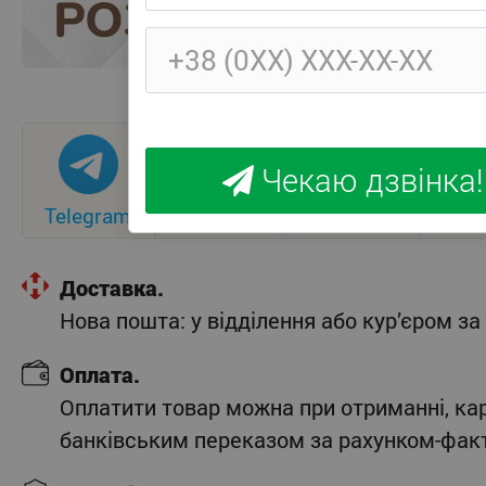
Чекаю дзвінка!
Telegram
Viber
WhatsApp
Sig
Доставка.
Нова пошта: у відділення або кур’єром 
Оплата.
Оплатити товар можна при отриманні, ка
банківським переказом за рахунком-фак