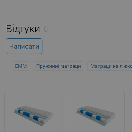
Відгуки
0
Написати
EMM
Пружинні матраци
Матраци на ліжк