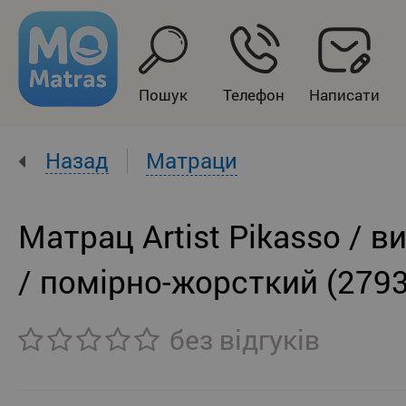
Пошук
Телефон
Написати
Назад
Матраци
Матрац Artist Pikasso / в
/ помірно-жорсткий (279
без відгуків