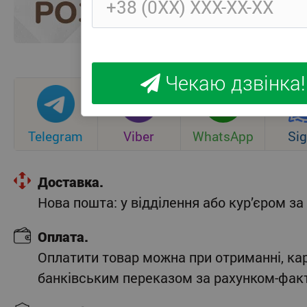
Чекаю дзвінка!
Telegram
Viber
WhatsApp
Sig
Доставка.
Нова пошта: у відділення або кур’єром 
Оплата.
Оплатити товар можна при отриманні, ка
банківським переказом за рахунком-фак