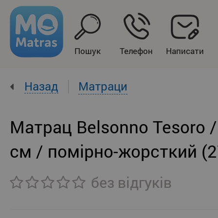
Пошук
Телефон
Написати
Назад
Матраци
Матрац Belsonno Tesoro /
см / помірно-жорсткий (
без відгуків