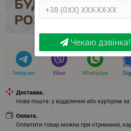
Чекаю дзвінка!
Telegram
Viber
WhatsApp
Sig
Доставка.
Нова пошта: у відділення або кур’єром 
Оплата.
Оплатити товар можна при отриманні, ка