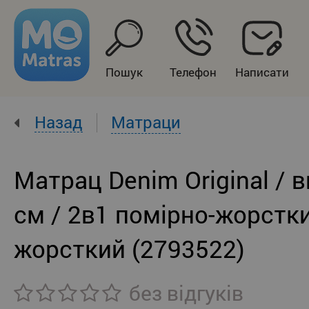
Пошук
Телефон
Написати
Назад
Матраци
Матрац Denim Original / 
см / 2в1 помірно-жорстк
жорсткий (2793522)
без відгуків