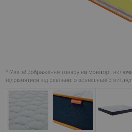
* Увага! Зображення товару на моніторі, включ
відрізнятися від реального зовнішнього вигляд