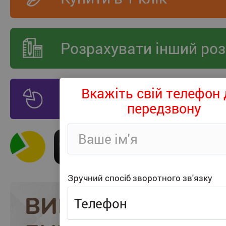
Розрахувати інший роз
Вкажіть свій телефон 
Оплата частинами
249
передзвону
Зручний спосіб зворотного зв'язку