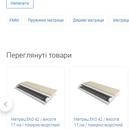
Написати
EMM
Пружинні матраци
Дешеві матраци
Матраци
Переглянуті товари
Матрац ЕКО 42 / висота
Матрац ЕКО 42 / висота
17 см / помірно-жорсткий
17 см / помірно-жорсткий