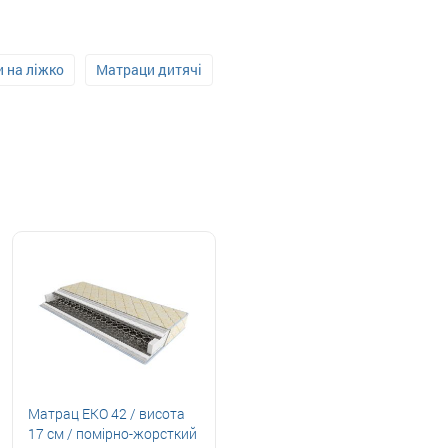
 на ліжко
Матраци дитячі
Матрац ЕКО 42 / висота
17 см / помірно-жорсткий