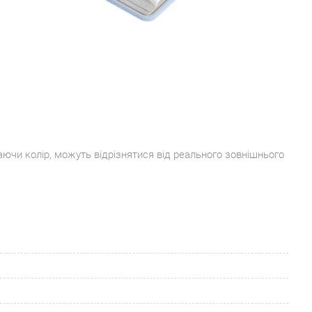
Вкажіть свій телефон для
передзвону
аючи колір, можуть відрізнятися від реального зовнішнього
Зручний спосіб зворотного зв'язку
Чекаю дзвінка!