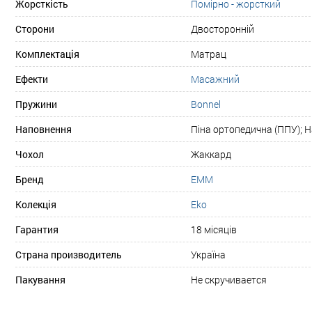
Жорсткість
Помірно - жорсткий
Сторони
Двосторонній
Комплектація
Матрац
Ефекти
Масажний
Пружини
Bonnel
Наповнення
Піна ортопедична (ППУ); 
Чохол
Жаккард
Бренд
ЕММ
Колекція
Eko
Гарантия
18 місяців
Страна производитель
Україна
Пакування
Не скручивается