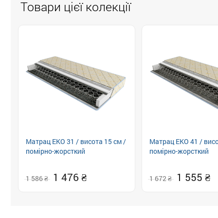
Товари цієї колекції
Матрац ЕКО 31 / висота 15 см /
Матрац ЕКО 41 / висо
помірно-жорсткий
помірно-жорсткий
1 476
1 555
1 586
1 672