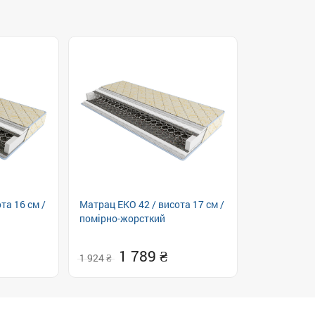
та 16 см /
Матрац ЕКО 42 / висота 17 см /
помірно-жорсткий
1 789
1 924