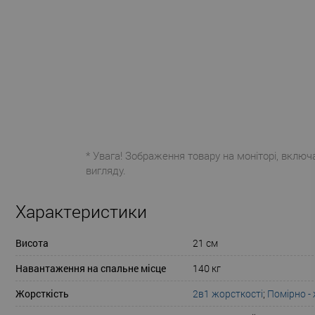
* Увага! Зображення товару на моніторі, включ
вигляду.
Характеристики
Висота
21 см
Навантаження на спальне місце
140 кг
Жорсткість
2в1 жорсткості
;
Помірно -