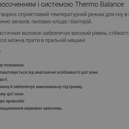
росоченням і системою Thermo Ваlаnсе
творює сприятливий температурний режим для сну в б
ю запахів, пилових кліщів і бактерій.
астичних волокон забезпечує високий рівень стійкост
хол можна прати в пральній машині.
7
му положенні.
лаштовується під анатомічні особливості цієї зони.
асті.
починку й забезпечує максимальну підтримку.
ку цієї зони.
шує кровообіг.
 защемлення нервових закінчень.