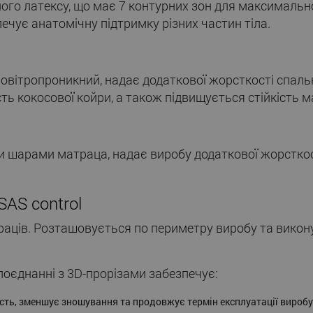
ого латексу, що має 7 контурних зон для максимально
ечує анатомічну підтримку різних частин тіла.
 повітропроникний, надає додаткової жорсткості спа
сть кокосової койри, а також підвищується стійкість 
 шарами матраца, надає виробу додаткової жорсткост
SAS control
аців. Розташовується по периметру виробу та виконує
 поєднанні з 3D-прорізами забезпечує:
ість, зменшує зношування та продовжує термін експлуатації виробу