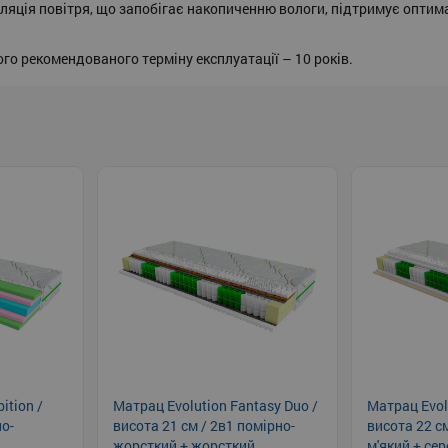
ляція повітря, що запобігає накопиченню вологи, підтримує оптим
го рекомендованого терміну експлуатації – 10 років.
ition /
Матрац Evolution Fantasy Duo /
Матрац Evolu
но-
висота 21 см / 2в1 помірно-
висота 22 см
жорсткий + жорсткий
м'який + се