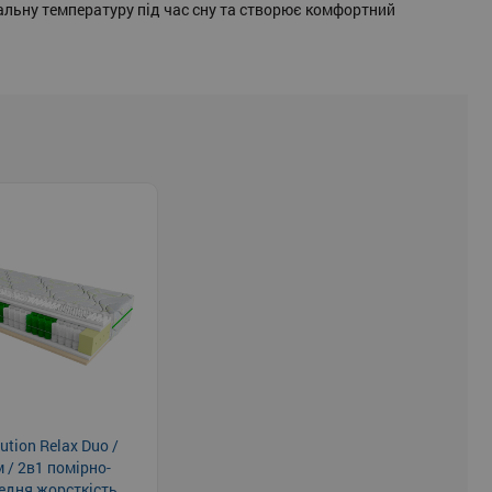
альну температуру під час сну та створює комфортний
tion Relax Duo /
 / 2в1 помірно-
редня жорсткість