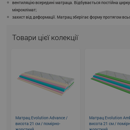
вентиляцію всередині матраца. Відбувається постійна цирку
мікроклімат;
захист від деформації. Матрац зберігає форму протягом всьо
Товари цієї колекції
Матрац Evolution Advance /
Матрац Evolution Amb
висота 21 см / помірно-
висота 21 см / помір
жорсткий
жорсткий