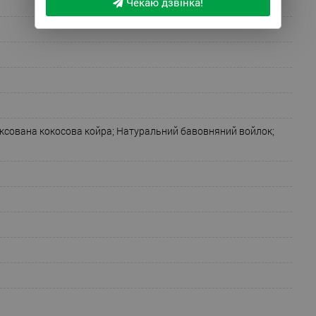
Чекаю дзвінка!
ксована кокосова койра; Натуральний бавовняний войлок;