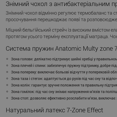
Знімний чохол з антибактеріальним п
Знімний чохол відмінно регулює термобаланс та с
просочування перешкоджає появі та розповсюдженн
Міцний бельгійський стрейч із високим вмістом ел
протягом усього терміну експлуатації матраца. Чо
Система пружин Anatomic Multy zone 
Зона голови: делікатно підтримує шийні хребці у правильно
Зона плечей і спини: забезпечує пружну підтримку, добре під
Зона попереку: виключає больові відчуття у поперековій обл
Зона таза і стегон: адаптується до рухів під час сну та від
Зона колін: гарантує зручне положення та правильну підтрим
Зона гомілок: під час сну знімає напруження м’язів та поліп
Зона стоп: дозволяє ефективно розслабити м’язи, виключає
Натуральний латекс 7-Zone Effect