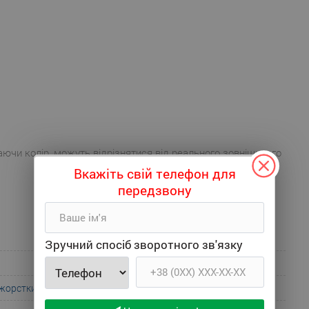
аючи колір, можуть відрізнятися від реального зовнішнього
Вкажіть свій телефон для
передзвону
Зручний спосіб зворотного зв'язку
 жорсткий
;
Жорсткий