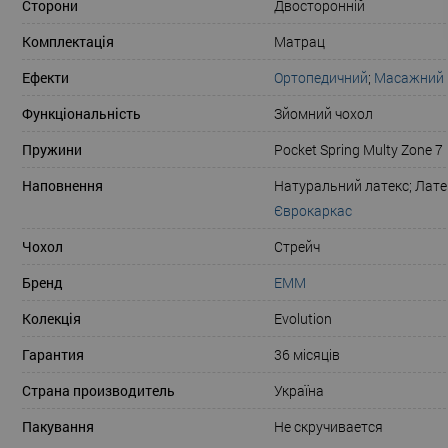
Сторони
Двосторонній
Комплектація
Матрац
Ефекти
Ортопедичний
;
Масажний
Функціональність
Зйомний чохол
Пружини
Pocket Spring Multy Zоnе 7
Наповнення
Натуральний латекс; Лате
Єврокаркас
Чохол
Стрейч
Бренд
ЕММ
Колекція
Evolution
Гарантия
36 місяців
Страна производитель
Україна
Пакування
Не скручивается