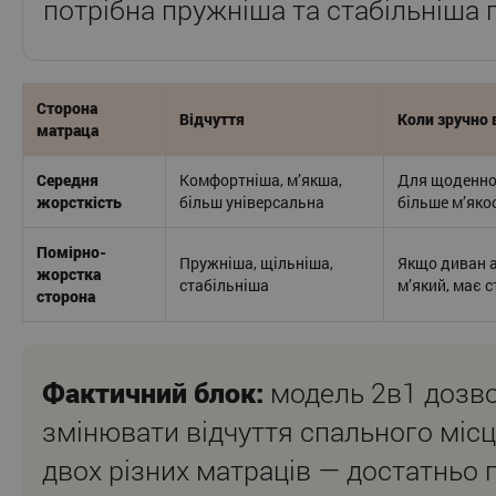
потрібна пружніша та стабільніша 
Сторона
Відчуття
Коли зручно 
матраца
Середня
Комфортніша, м’якша,
Для щоденног
жорсткість
більш універсальна
більше м’яко
Помірно-
Пружніша, щільніша,
Якщо диван 
жорстка
стабільніша
м’який, має 
сторона
Фактичний блок:
модель 2в1 дозв
змінювати відчуття спального місц
двох різних матраців — достатньо 