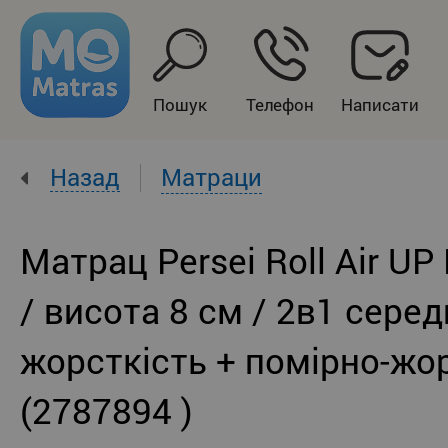
Пошук
Телефон
Написати
Назад
Матраци
Матрац Persei Roll Air UP
/ висота 8 см / 2в1 сере
жорсткість + помірно-жо
(2787894 )