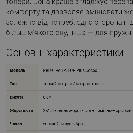
топери. Вона краще згладжує перепа
комфорту та дозволяє змінювати жо
залежно від потреб: одна сторона пі
більш м’якого сну, інша — для пружн
Основні характеристики
Модель
Persei Roll Air UP Plus Cocos
Тип
тонкий матрац / матрац-топер
Висота
8 см
Жорсткість
2в1: середня жорсткість + помірно-жорсткий
Чохол
знімний, мікрофібра