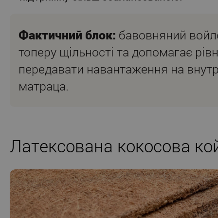
Фактичний блок:
бавовняний войл
топеру щільності та допомагає рів
передавати навантаження на внутр
матраца.
Латексована кокосова ко