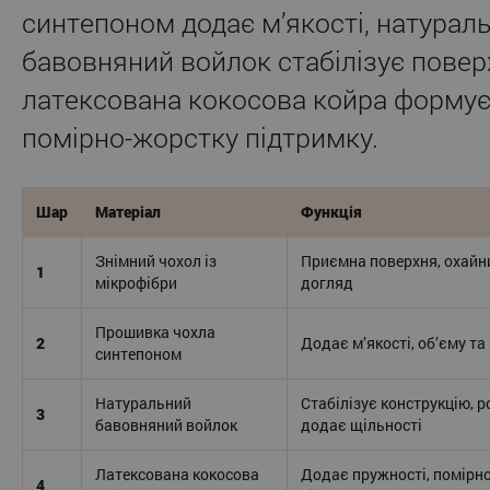
синтепоном додає м’якості, натурал
бавовняний войлок стабілізує повер
латексована кокосова койра форму
помірно-жорстку підтримку.
Шар
Матеріал
Функція
Знімний чохол із
Приємна поверхня, охайн
1
мікрофібри
догляд
Прошивка чохла
2
Додає м’якості, об’єму т
синтепоном
Натуральний
Стабілізує конструкцію, 
3
бавовняний войлок
додає щільності
Латексована кокосова
Додає пружності, помірно
4