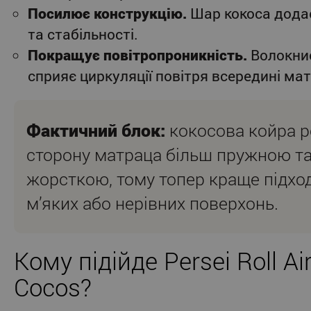
Посилює конструкцію.
Шар кокоса додає
та стабільності.
Покращує повітропроникність.
Волокнис
сприяє циркуляції повітря всередині ма
Фактичний блок:
кокосова койра р
сторону матраца більш пружною та
жорсткою, тому топер краще підхо
м’яких або нерівних поверхонь.
Кому підійде Persei Roll Ai
Cocos?