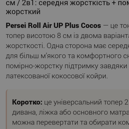
см / 2в1: середня жорсткість + по
жорсткий
Persei Roll Air UP Plus Cocos
— це то
топер висотою 8 см із двома варіан
жорсткості. Одна сторона має серед
для більш м’якого та комфортного сн
помірно-жорстку підтримку завдяки
латексованої кокосової койри.
Коротко:
це універсальний топер 2
дивана, ліжка або основного матр
можна перевертати та обирати ко