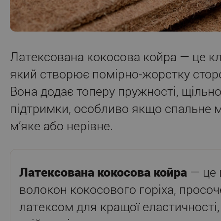
Латексована кокосова койра — це к
який створює помірно-жорстку стор
Вона додає топеру пружності, щільно
підтримки, особливо якщо спальне м
м’яке або нерівне.
Латексована кокосова койра
— це 
волокон кокосового горіха, просо
латексом для кращої еластичності, 