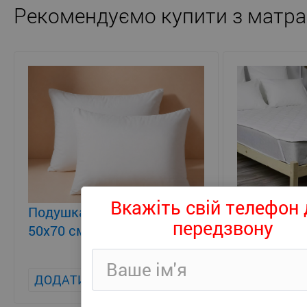
Рекомендуємо купити з матра
Вкажіть свій телефон 
Подушка класична Eco Lite
Наматрацн
передзвону
50x70 см
Persei Eco 
+ 195
ДОДАТИ
ДОДАТИ