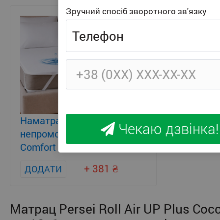
Зручний спосіб зворотного зв'язку
Наматрацник
Чекаю дзвінка!
непромокаючий Persei
Comfort Lite
+ 381
ДОДАТИ
Матрац Persei Roll Air UP Plus Coc