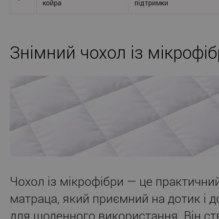
койра
підтримки
Знімний чохол із мікрофі
Чохол із мікрофібри — це практични
матраца, який приємний на дотик і д
для щоденного використання. Він ст