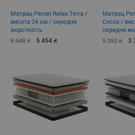
Матрац Persei Relax Terra /
Матрац Pers
висота 24 см / середня
Cocos / вис
жорсткість
середня жо
помірно-жо
5 454
3
8 648
5 252