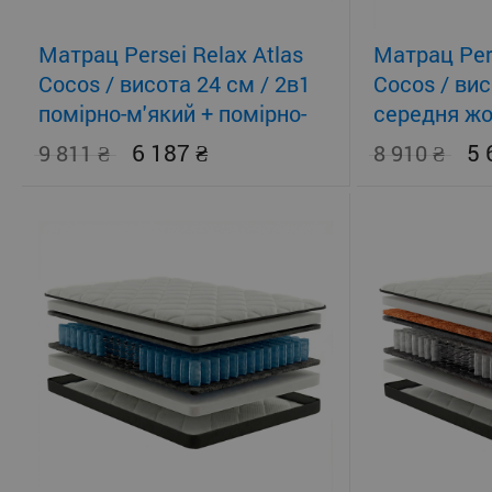
Матрац Persei Relax Atlas
Матрац Pers
Cocos / висота 24 см / 2в1
Cocos / вис
помірно-м'який + помірно-
середня жо
жорсткий
помірно-жо
6 187
5
9 811
8 910