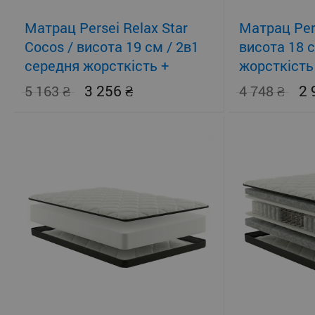
Матрац Persei Relax Star
Матрац Pers
Cocos / висота 19 см / 2в1
висота 18 
середня жорсткість +
жорсткість
помірно-жорсткий
3 256
2
5 163
4 748