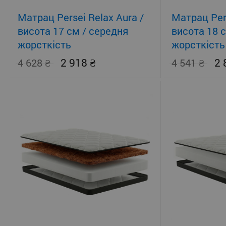
Матрац Persei Relax Aura /
Матрац Pers
висота 17 см / середня
висота 18 
жорсткість
жорсткість
2 918
2
4 628
4 541