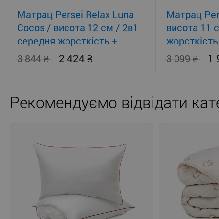
Матрац Persei Relax Luna
Матрац Pers
Cocos / висота 12 см / 2в1
висота 11 
середня жорсткість +
жорсткість
помірно-жорсткий
2 424
1
3 844
3 099
Рекомендуємо відвідати кате