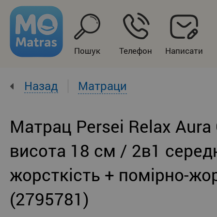
Пошук
Телефон
Написати
Назад
Матраци
Матрац Persei Relax Aura
висота 18 см / 2в1 серед
жорсткість + помірно-жо
(2795781)