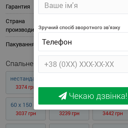
Гарантия
24 місяці
Страна
Україна
Зручний спосіб зворотного зв'язку
производитель
Пакування
Вакуумне скручування
Спальне місце
нестандарт
60 x 120 см
60 x 130 см
3374 грн
2429 грн
2632 грн
Чекаю дзвінка!
60 x 150 см
60 x 160 см
60 x 170 см
3037 грн
3239 грн
3442 грн