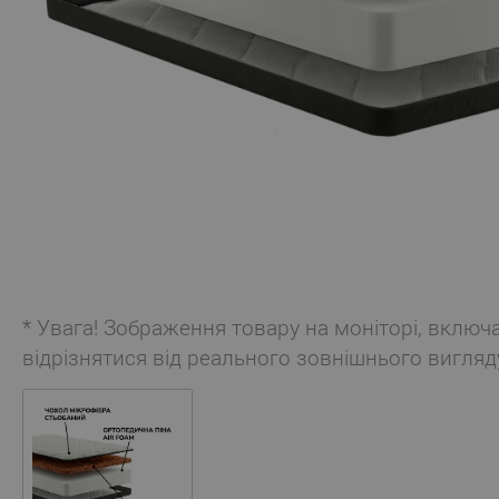
* Увага! Зображення товару на моніторі, включ
відрізнятися від реального зовнішнього вигляд