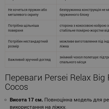
Не хочеться пружин або
безпружинна конструкція не м
металевого скрипу
пружинного блоку
Потрібна щільніша
сторона з кокосовою койрою 
поверхня
стабільне помірно-жорстке ві
Потрібен нестандартний
можливе виготовлення під ін
розмір
ліжка
знімний чохол полегшує підт
Важливий зручний догляд
спального місця
Переваги Persei Relax Big
Cocos
Висота 17 см.
Повноцінна модель для ре
використання на ліжку.