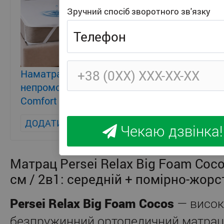
Зручний спосіб зворотного зв'язку
Наматрацник
непромокаючий Persei
Comfort Lite
+ 381
ДОДАТИ
Чекаю дзвінка!
Матрац Persei Relax Big Foam Coco
см / 2в1: середній + помірно-жор
Persei Relax Big Foam Cocos
— висок
безпружинний ортопедичний матрац 