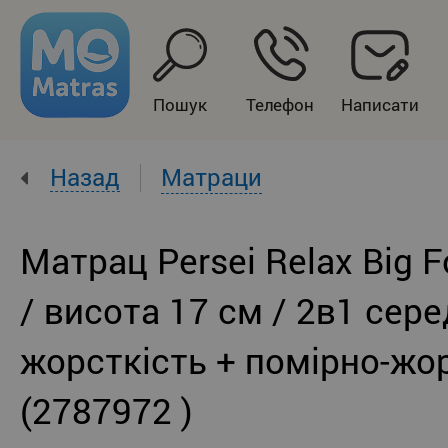
Пошук
Телефон
Написати
Назад
Матраци
Матрац Persei Relax Big 
/ висота 17 см / 2в1 сер
жорсткість + помірно-жо
(2787972 )