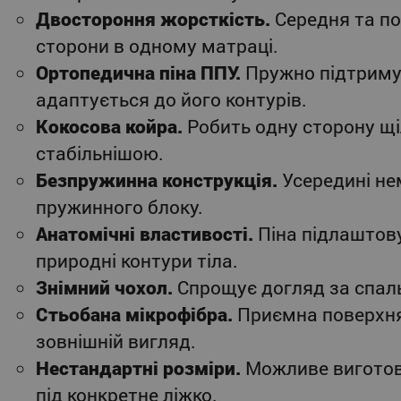
Двостороння жорсткість.
Середня та п
сторони в одному матраці.
Ортопедична піна ППУ.
Пружно підтримує
адаптується до його контурів.
Кокосова койра.
Робить одну сторону щ
стабільнішою.
Безпружинна конструкція.
Усередині не
пружинного блоку.
Анатомічні властивості.
Піна підлаштову
природні контури тіла.
Знімний чохол.
Спрощує догляд за спал
Стьобана мікрофібра.
Приємна поверхня
зовнішній вигляд.
Нестандартні розміри.
Можливе виготов
під конкретне ліжко.