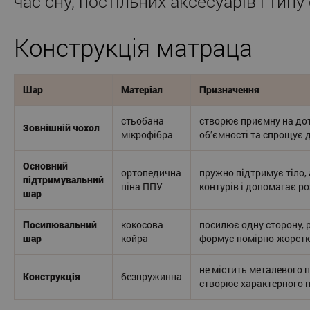
час сну, постільних аксесуарів і типу
Конструкція матраца
Шар
Матеріал
Призначення
стьобана
створює приємну на до
Зовнішній чохол
мікрофібра
об’ємності та спрощує 
Основний
ортопедична
пружно підтримує тіло,
підтримувальний
піна ППУ
контурів і допомагає р
шар
Посилювальний
кокосова
посилює одну сторону, 
шар
койра
формує помірно-жорстк
не містить металевого 
Конструкція
безпружинна
створює характерного 