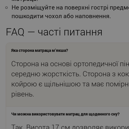
Не розміщуйте на поверхні гострі предм
пошкодити чохол або наповнення.
FAQ — часті питання
Яка сторона матраца м’якша?
Сторона на основі ортопедичної пі
середню жорсткість. Сторона з ко
койрою є щільнішою та має помір
рівень.
Чи можна використовувати матрац для щоденного сну?
Так. Висота 17 см дозволяє викор