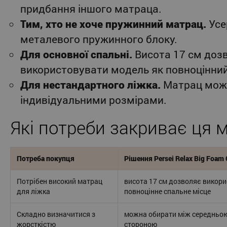
придбання іншого матраца.
Тим, хто не хоче пружинний матрац.
Усе
металевого пружинного блоку.
Для основної спальні.
Висота 17 см доз
використовувати модель як повноцінний
Для нестандартного ліжка.
Матрац можн
індивідуальними розмірами.
Які потреби закриває ця 
Потреба покупця
Рішення Persei Relax Big Foam
Потрібен високий матрац
висота 17 см дозволяє викор
для ліжка
повноцінне спальне місце
Складно визначитися з
можна обирати між середньою
жорсткістю
стороною