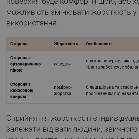
поверхня буде комфортнішою, або х
можливість змінювати жорсткість у 
використання.
Сторона
Жорсткість
Особливості
Сторона з
пружна поверхня, яка ада
ортопедичною
середня
тіла та забезпечує збала
піною
Сторона з
помірно-
більш щільна та стабіль
кокосовою
жорстка
прогинанням під навант
койрою
Сприйняття жорсткості є індивідуал
залежати від ваги людини, звичного