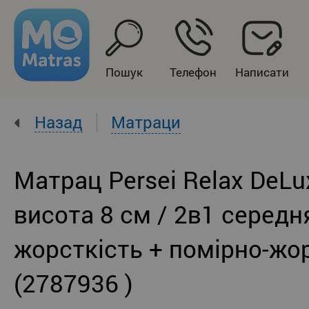
Пошук
Телефон
Написати
Назад
Матраци
Матрац Persei Relax DeLu
висота 8 см / 2в1 середн
жорсткість + помірно-жо
(2787936 )