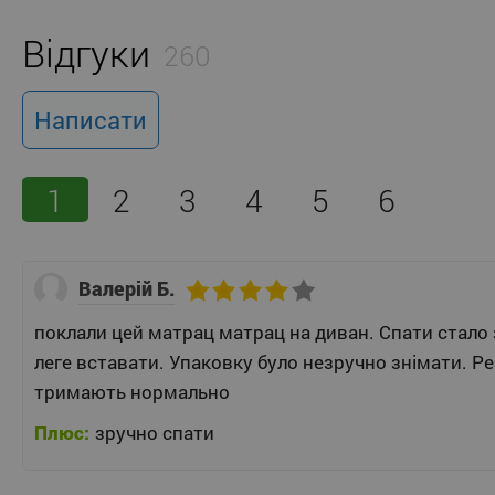
Відгуки
260
Написати
1
2
3
4
5
6
Валерій Б.
поклали цей матрац матрац на диван. Спати стало 
леге вставати. Упаковку було незручно знімати. Р
тримають нормально
Плюс:
зручно спати