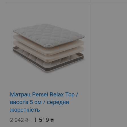
Матрац Persei Relax Top /
висота 5 см / середня
жорсткість
1 519
2 042