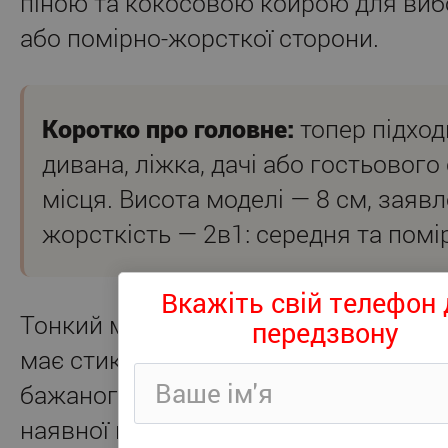
піною та кокосовою койрою для виб
або помірно-жорсткої сторони.
Коротко про головне:
топер підход
дивана, ліжка, дачі або гостьового
місця. Висота моделі — 8 см, заяв
жорсткість — 2в1: середня та помі
Вкажіть свій телефон 
Тонкий матрац потрібен тоді, коли с
передзвону
має стики, локальні нерівності або 
бажаного рівня комфорту. Топер кл
наявної поверхні та допомагає зроби