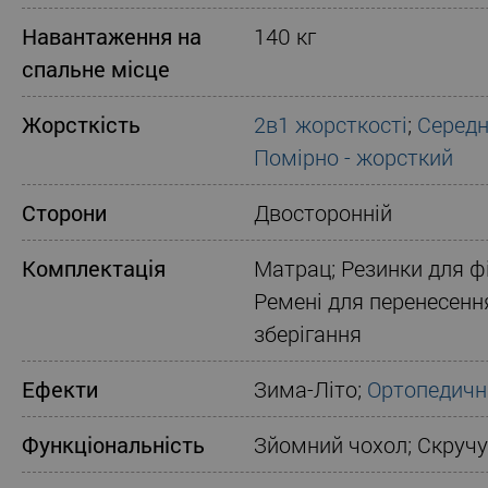
Навантаження на
140 кг
спальне місце
Жорсткість
2в1 жорсткості
;
Середн
Помірно - жорсткий
Сторони
Двосторонній
Комплектація
Матрац; Резинки для фі
Ремені для перенесенн
зберігання
Ефекти
Зима-Літо;
Ортопедичн
Функціональність
Зйомний чохол; Скруч