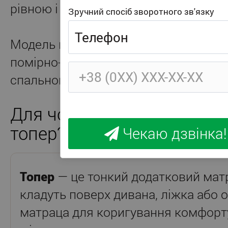
рівною і зручною.
Зручний спосіб зворотного зв'язку
Модель має сторони різної жорсткос
помірно-жорстку. Це дозволяє зміню
спального місця без заміни самого т
Для чого потрібен тонкий
топер?
Чекаю дзвінка!
Топер
— це тонкий додатковий матр
кладуть поверх дивана, ліжка або 
матраца для коригування комфорт