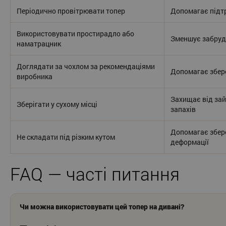
Періодично провітрювати топер
Допомагає підт
Використовувати простирадло або
Зменшує забруд
наматрацник
Доглядати за чохлом за рекомендаціями
Допомагає збере
виробника
Захищає від зай
Зберігати у сухому місці
запахів
Допомагає збере
Не складати під різким кутом
деформації
FAQ — часті питання
Чи можна використовувати цей топер на дивані?