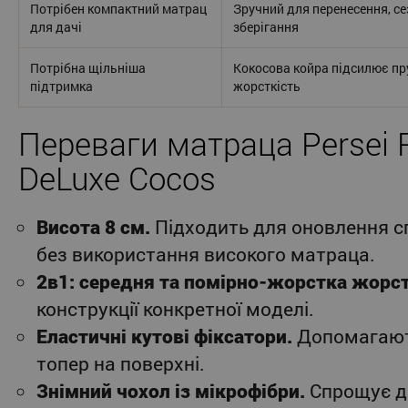
Потрібен компактний матрац
Зручний для перенесення, с
для дачі
зберігання
Потрібна щільніша
Кокосова койра підсилює пру
підтримка
жорсткість
Переваги матраца Persei 
DeLuxe Cocos
Висота 8 см.
Підходить для оновлення с
без використання високого матраца.
2в1: середня та помірно-жорстка жорст
конструкції конкретної моделі.
Еластичні кутові фіксатори.
Допомагают
топер на поверхні.
Знімний чохол із мікрофібри.
Спрощує д