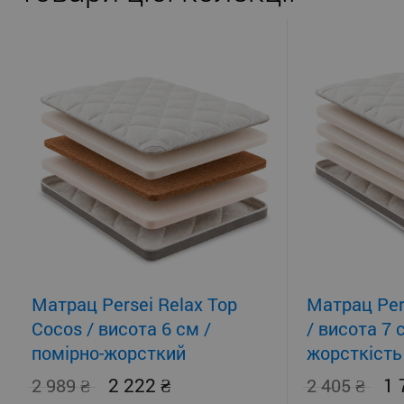
Матрац Persei Relax Top
Матрац Per
Cocos / висота 6 см /
/ висота 7 
помірно-жорсткий
жорсткість
2 222
1
2 989
2 405