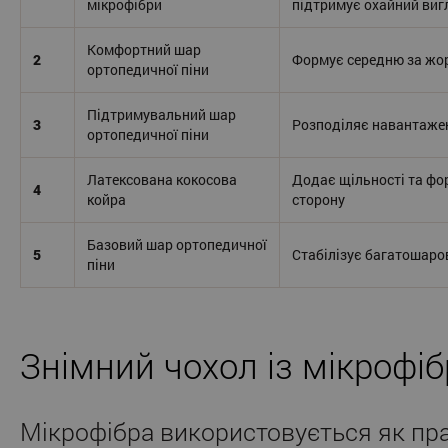
мікрофібри
підтримує охайний виг
Комфортний шар
2
Формує середню за жор
ортопедичної піни
Підтримувальний шар
3
Розподіляє навантаже
ортопедичної піни
Латексована кокосова
Додає щільності та фо
4
койра
сторону
Базовий шар ортопедичної
5
Стабілізує багатошаро
піни
Знімний чохол із мікрофі
Мікрофібра використовується як пр