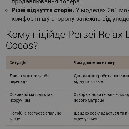
продавлювання топера.
Різні відчуття сторін.
У моделях 2в1 мо
комфортнішу сторону залежно від уподо
Кому підійде Persei Relax
Cocos?
Ситуація
Чим допоможе топер
Диван має стики або
Допомагає зробити поверхн
перепади
відчуття стиків
Основний матрац став
Створює додатковий комфорт
незручним
нового матраца
Потрібне гостьове спальне
Швидко розкладається та пі
місце
скручується