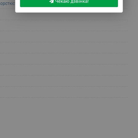
Чекаю дзвінка!
орсткість
;
Помірно - жорсткий