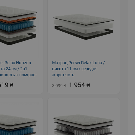
ei Relax Horizon
Матрац Persei Relax Luna /
та 24 см / 2в1
висота 11 см / середня
сткість + помірно-
жорсткість
619
1 954
3 099