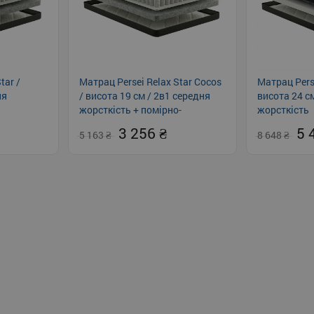
tar /
Матрац Persei Relax Star Cocos
Матрац Perse
ня
/ висота 19 см / 2в1 середня
висота 24 с
жорсткість + помірно-
жорсткість
жорсткий
3 256
5 
5 163
8 648