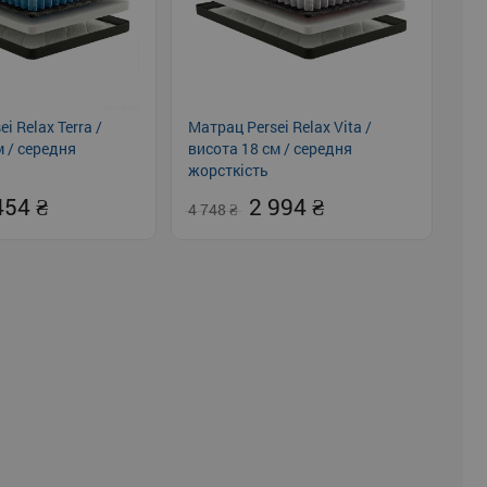
i Relax Terra /
Матрац Persei Relax Vita /
м / середня
висота 18 см / середня
жорсткість
454
2 994
4 748