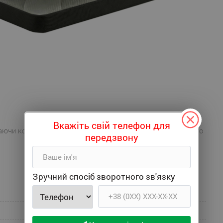
Вкажіть свій телефон для
аючи колір, можуть відрізнятися від реального зовнішнього
передзвону
Зручний спосіб зворотного зв'язку