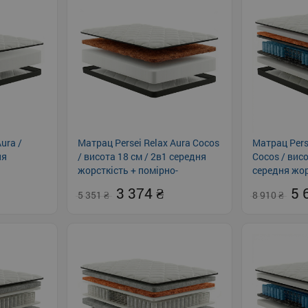
ura /
Матрац Persei Relax Aura Cocos
Матрац Pers
ня
/ висота 18 см / 2в1 середня
Cocos / висо
жорсткість + помірно-
середня жор
жорсткий
жорсткий
3 374
5 
5 351
8 910