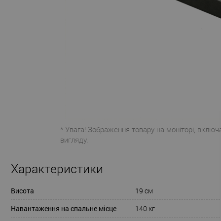
* Увага! Зображення товару на моніторі, включ
вигляду.
Характеристики
Висота
19 см
Навантаження на спальне місце
140 кг