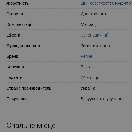
Жорсткість
2в1 жорсткості
;
Середня ж
Сторони
Двосторонній
Комплектація
Матрац
Ефекти
Ортопедичний
Функціональність
Зйомний чохол
Бренд
Persei
Колекція
Relax
Гарантия
24 місяці
Страна производитель
Україна
Пакування
Вакуумне скручування
Спальне місце