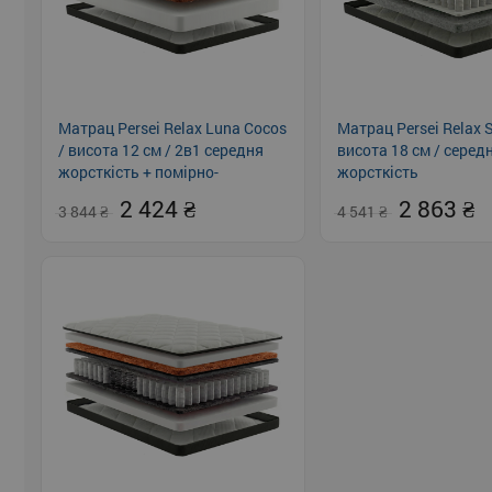
Матрац Persei Relax Luna Cocos
Матрац Persei Relax S
/ висота 12 см / 2в1 середня
висота 18 см / серед
жорсткість + помірно-
жорсткість
жорсткий
2 424
2 863
3 844
4 541