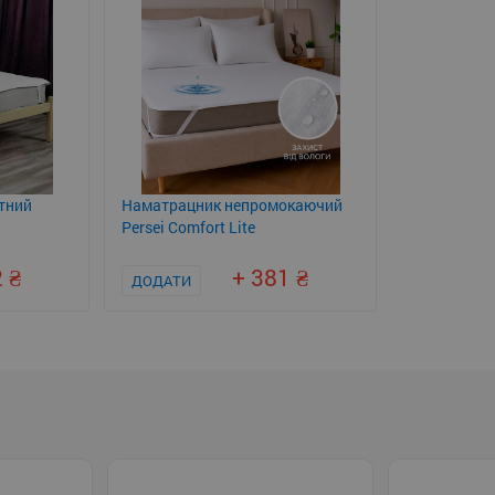
тний
Наматрацник непромокаючий
Persei Comfort Lite
2
+ 381
ДОДАТИ