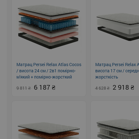
Матрац Persei Relax Atlas Cocos
Матрац Persei Relax A
/ висота 24 см / 2в1 помірно-
висота 17 см / серед
м'який + помірно-жорсткий
жорсткість
6 187
2 918
9 811
4 628