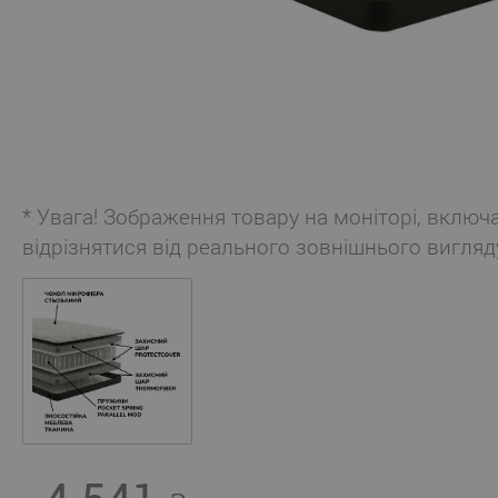
* Увага! Зображення товару на моніторі, включ
відрізнятися від реального зовнішнього вигляд