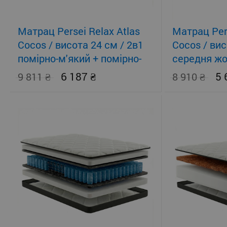
Матрац Persei Relax Atlas
Матрац Pers
Cocos / висота 24 см / 2в1
Cocos / вис
помірно-м'який + помірно-
середня жо
жорсткий
помірно-жо
6 187
5
9 811
8 910