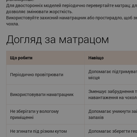
Для двосторонніх моделей періодично перевертайте матрац; дл
дозволяє змінювати жорсткість.
Використовуйте захисний наматрацник або простирадло, щоб 
чохла.
Догляд за матрацом
Що робити
Навіщо
Допомагає підтримуват
Періодично провітрювати
місця
Зменшує забруднення т
Використовувати наматрацник
навантаження на чохол
Не зберігати у вологому
Допомагає уникнути зай
приміщенні
запахів
Не згинати під різким кутом
Допомагає зберегти гео