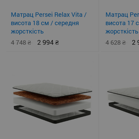
Матрац Persei Relax Vita /
Матрац Pers
висота 18 см / середня
висота 17 
жорсткість
жорсткість
2 994
2
4 748
4 628