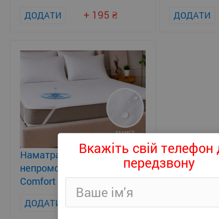
+ 195
ДОДАТИ
ДОДАТИ
Вкажіть свій телефон 
Наматрацник
передзвону
непромокаючий Persei
Comfort Lite
+ 381
ДОДАТИ