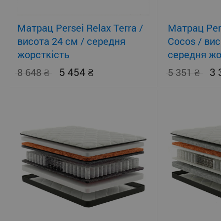
Матрац Persei Relax Terra /
Матрац Per
висота 24 см / середня
Cocos / вис
жорсткість
середня жо
помірно-жо
5 454
3
8 648
5 351