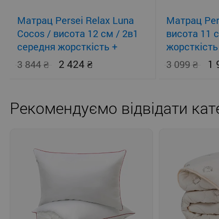
Матрац Persei Relax Luna
Матрац Pers
Cocos / висота 12 см / 2в1
висота 11 
середня жорсткість +
жорсткість
помірно-жорсткий
2 424
1
3 844
3 099
Рекомендуємо відвідати кате