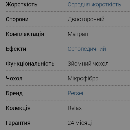
Жорсткість
Середня жорсткість
Сторони
Двосторонній
Комплектація
Матрац
Ефекти
Ортопедичний
Функціональність
Зйомний чохол
Чохол
Мікрофібра
Бренд
Persei
Колекція
Relax
Гарантия
24 місяці