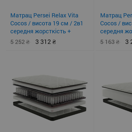
Матрац Persei Relax Vita
Матрац Pers
Cocos / висота 19 см / 2в1
Cocos / вис
середня жорсткість +
середня жо
помірно-жорсткий
помірно-жо
3 312
3
5 252
5 163