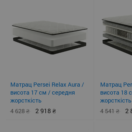
Матрац Persei Relax Aura /
Матрац Pers
висота 17 см / середня
висота 18 
жорсткість
жорсткість
2 918
2
4 628
4 541