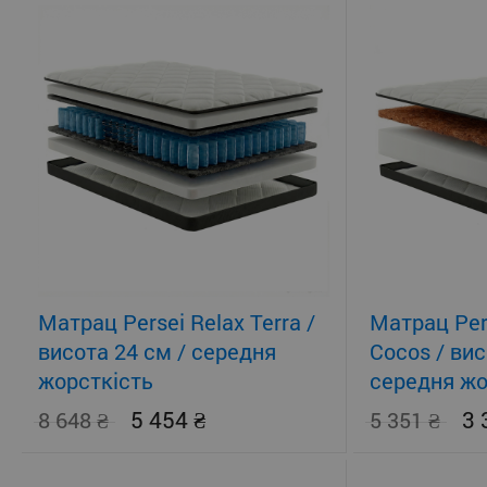
Матрац Persei Relax Terra /
Матрац Per
висота 24 см / середня
Cocos / вис
жорсткість
середня жо
помірно-жо
5 454
3
8 648
5 351