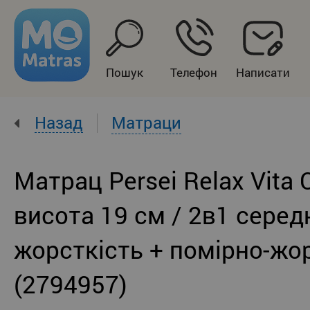
Пошук
Телефон
Написати
Назад
Матраци
Матрац Persei Relax Vita 
висота 19 см / 2в1 серед
жорсткість + помірно-жо
(2794957)