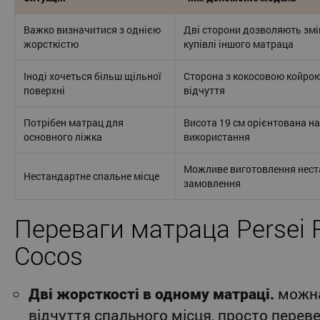
Важко визначитися з однією
Дві сторони дозволяють змі
жорсткістю
купівлі іншого матраца
Іноді хочеться більш щільної
Сторона з кокосовою койро
поверхні
відчуття
Потрібен матрац для
Висота 19 см орієнтована н
основного ліжка
використання
Можливе виготовлення нест
Нестандартне спальне місце
замовлення
Переваги матраца Persei R
Cocos
Дві жорсткості в одному матраці.
можна
відчуття спального місця, просто пере