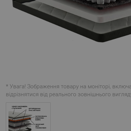
* Увага! Зображення товару на моніторі, включ
відрізнятися від реального зовнішнього вигляд