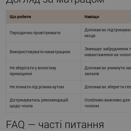
Що робити
Навіщо
Допомагає підтримуват
Періодично провітрювати
місця
Зменшує забруднення т
Використовувати наматрацник
навантаження на чохол
Не зберігати у вологому
Допомагає уникнути зай
приміщенні
запахів
Не згинати під різким кутом
Допомагає зберегти гео
Дотримуватись рекомендацій
Особливо важливо для 
щодо чохла
чохлом
FAQ — часті питання