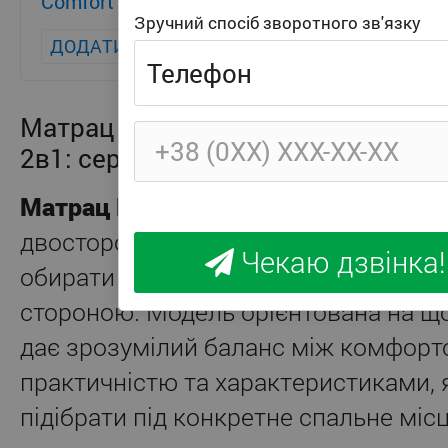
Comfort Lite
Зручний спосіб зворотного зв'язку
+ 381
ДОДАТИ
Матрац Persei Relax Vita Cocos / в
2в1: середня та помірно-жорстка
Матрац Persei Relax Vita Cocos
— пр
двостороння модель для щоденного 
Чекаю дзвінка!
обирати між універсальною та біль
стороною. Модель орієнтована на що
дає зрозумілий баланс між комфорт
практичністю та характеристиками, 
підібрати під конкретне спальне місц