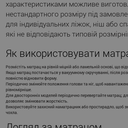
характеристиками можливе виготов
нестандартного розміру під замовле
для індивідуальних ліжок, ніш або сп
які не відповідають типовій розмірній
Як використовувати матр
Розмістіть матрац на рівній міцній або ламельній основі, що від
Якщо матрац постачається у вакуумному скручуванні, після ро
повністю відновити форму.
Періодично змінюйте положення голови та ніг, щоб навантажен
рівномірніше.
Для двосторонніх моделей періодично перевертайте матрац; дл
дозволяє змінювати жорсткість.
Використовуйте захисний наматрацник або простирадло, щоб 
чохла.
Догляд за матрацом