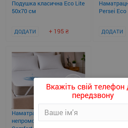
Подушка класична Eco Lite
Наматрацн
50x70 см
Persei Eco 
+ 195
ДОДАТИ
ДОДАТИ
Вкажіть свій телефон 
передзвону
Наматрацник
непромокаючий Persei