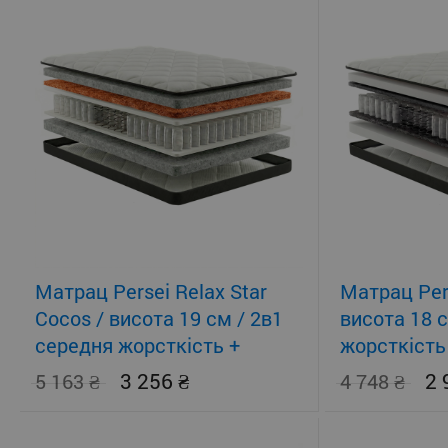
Матрац Persei Relax Star
Матрац Pers
Cocos / висота 19 см / 2в1
висота 18 
середня жорсткість +
жорсткість
помірно-жорсткий
3 256
2
5 163
4 748