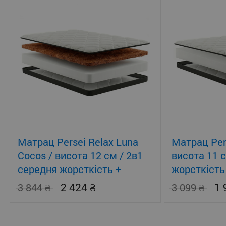
Матрац Persei Relax Luna
Матрац Pers
Cocos / висота 12 см / 2в1
висота 11 
середня жорсткість +
жорсткість
помірно-жорсткий
2 424
1
3 844
3 099