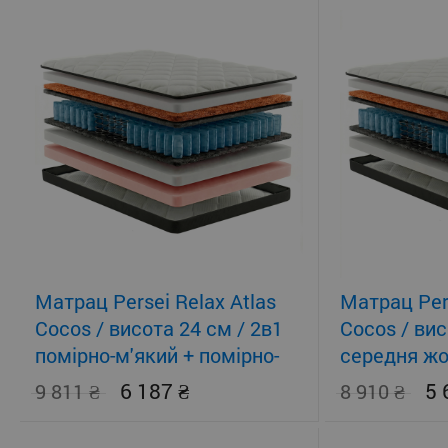
Матрац Persei Relax Atlas
Матрац Pers
Cocos / висота 24 см / 2в1
Cocos / вис
помірно-м'який + помірно-
середня жо
жорсткий
помірно-жо
6 187
5
9 811
8 910