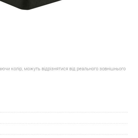
аючи колір, можуть відрізнятися від реального зовнішнього
Вкажіть свій телефон для
передзвону
Зручний спосіб зворотного зв'язку