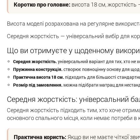
Коротко про головне:
висота 18 см, жорсткість 
Висота моделі розрахована на регулярне використ
Середня жорсткість — універсальний вибір для кор
Що ви отримуєте у щоденному викори
Середня жорсткість.
універсальний варіант для тих, хто не х
Пружинна конструкція.
створює повноцінну основу для щоде
Практична висота 18 см.
підходить для більшості стандартни
Розмір під замовлення.
можна підібрати матрац для нестанд
Середня жорсткість: універсальний б
Середня жорсткість підходить тим, хто хоче отрим
основного спального місця, коли немає потреби в 
Практична користь:
Якщо ви не маєте чіткої зви