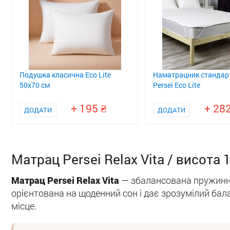
Подушка класична Eco Lite
Наматрацник стандар
50x70 см
Persei Eco Lite
+ 195
+ 28
ДОДАТИ
ДОДАТИ
Матрац Persei Relax Vita / висота 
Матрац Persei Relax Vita
— збалансована пружинна
орієнтована на щоденний сон і дає зрозумілий бал
місце.