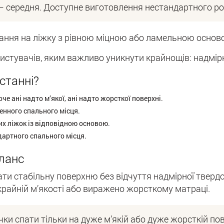
— середня. Доступне виготовлення нестандартного ро
ання на ліжку з рівною міцною або ламельною осново
истувачів, яким важливо уникнути крайнощів: надмірно
станні?
оче ані надто м’якої, ані надто жорсткої поверхні.
нного спального місця.
х ліжок із відповідною основою.
артного спального місця.
аланс
ати стабільну поверхню без відчуття надмірної твердо
крайній м’якості або виражено жорсткому матраці.
чки спати тільки на дуже м’якій або дуже жорсткій по