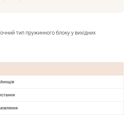
очний тип пружинного блоку у вихідних
айнощів
ристання
амовлення