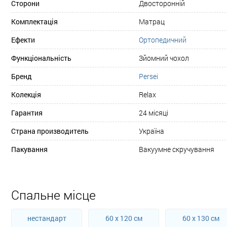
Сторони
Двосторонній
Комплектація
Матрац
Ефекти
Ортопедичний
Функціональність
Зйомний чохол
Бренд
Persei
Колекція
Relax
Гарантия
24 місяці
Страна производитель
Україна
Пакування
Вакуумне скручування
Спальне місце
нестандарт
60 x 120 см
60 x 130 см