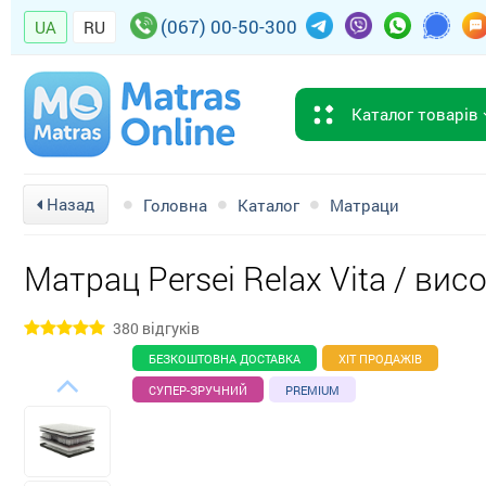
(067) 00-50-300
UA
RU
Каталог товарів
Назад
Головна
Каталог
Матраци
Матрац Persei Relax Vita / вис
380 відгуків
БЕЗКОШТОВНА ДОСТАВКА
ХІТ ПРОДАЖІВ
СУПЕР-ЗРУЧНИЙ
PREMIUM