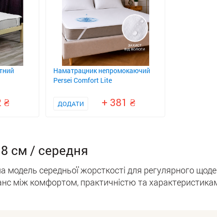
тний
Наматрацник непромокаючий
Persei Comfort Lite
2
+ 381
ДОДАТИ
18 см / середня
 модель середньої жорсткості для регулярного щоде
анс між комфортом, практичністю та характеристиками