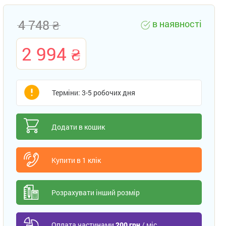
4 748
в наявності
2 994
Терміни: 3-5 робочих дня
Додати в кошик
Купити в 1 клік
Розрахувати інший розмір
Оплата частинами
200 грн
/ міс.