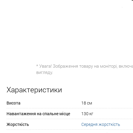
* Увага! Зображення товару на моніторі, включ
вигляду.
Характеристики
Висота
18 см
Навантаження на спальне місце
130 кг
Жорсткість
Середня жорсткість