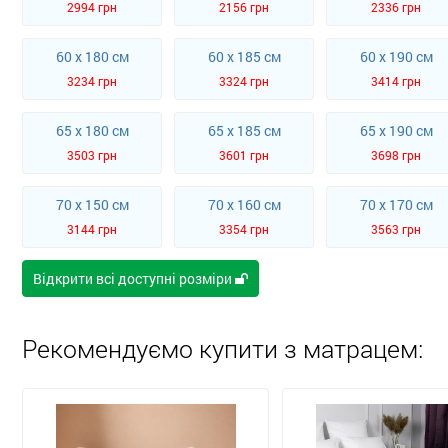
2994 грн
2156 грн
2336 грн
60 x 180 см
60 x 185 см
60 x 190 см
3234 грн
3324 грн
3414 грн
65 x 180 см
65 x 185 см
65 x 190 см
3503 грн
3601 грн
3698 грн
70 x 150 см
70 x 160 см
70 x 170 см
3144 грн
3354 грн
3563 грн
Відкрити всі доступні розміри
Рекомендуємо купити з матрацем: