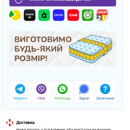
Telegram
Viber
WhatsApp
Signal
Запитання
Доставка.
Нова пошта: у відділення або кур’єром за вашою