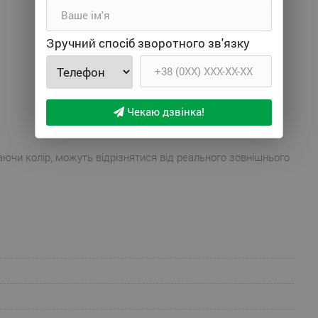
Зручний спосіб зворотного зв'язку
Чекаю дзвінка!
аючи колір, можуть відрізнятися від реального зовнішнього