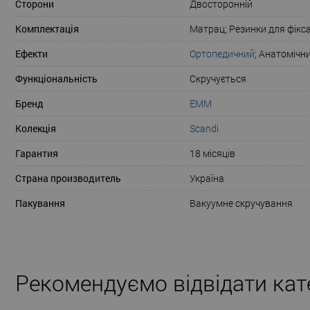
Сторони
Двосторонній
Комплектація
Матрац; Резинки для фікса
Ефекти
Ортопедичний
; Анатомічн
Функціональність
Скручується
Бренд
ЕММ
Колекція
Scandi
Гарантия
18 місяців
Страна производитель
Україна
Пакування
Вакуумне скручування
Рекомендуємо відвідати кате