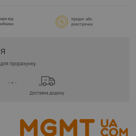
ари від
Кредит або
робника
розстрочка
ня
для прорахунку.
Доставка додому