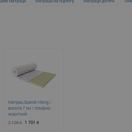
шеві матраци
Матраци на підлогу
Матраци дитячі
Тон
Матрац Scandi Viking /
висота 7 см / помірно-
жорсткий
1 701
2 126