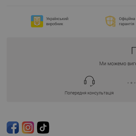
Український
Офіційна
виробник
гарантія
П
Ми можемо виго
Попередня консультація