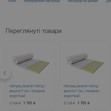
EMM
Безпружинні матраци
Матраци на диван
Де
Переглянуті товари
Матрац Scandi Viking /
Матрац Scandi Viking /
висота 7 см / помірно-
висота 7 см / помірно-
жорсткий
жорсткий
1 701
1 701
2 126
2 126