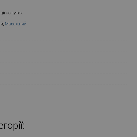
ції по кутах
ий;
Масажний
горії: