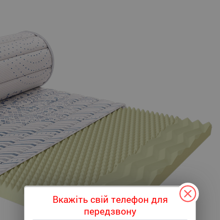
Вкажіть свій телефон для
передзвону