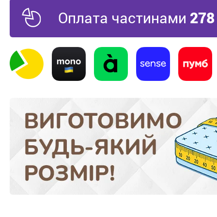
передзвону
Оплата частинами
278
Зручний спосіб зворотного зв'язку
Чекаю дзвінка!