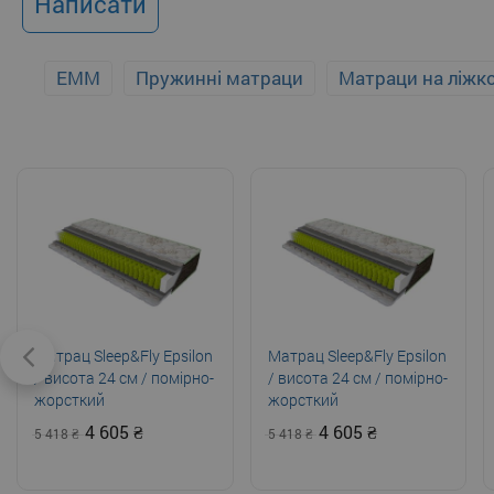
Написати
EMM
Пружинні матраци
Матраци на ліжк
Матрац Sleep&Fly Epsilon
Матрац Sleep&Fly Epsilon
/ висота 24 см / помірно-
/ висота 24 см / помірно-
жорсткий
жорсткий
4 605
4 605
5 418
5 418