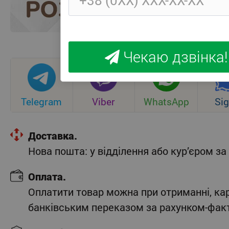
Чекаю дзвінка!
Telegram
Viber
WhatsApp
Sig
Доставка.
Нова пошта: у відділення або кур’єром 
Оплата.
Оплатити товар можна при отриманні, ка
банківським переказом за рахунком-фак