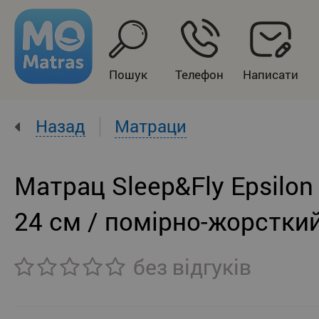
Пошук
Телефон
Написати
Назад
Матраци
Матрац Sleep&Fly Epsilon
24 см / помірно-жорстки
без відгуків