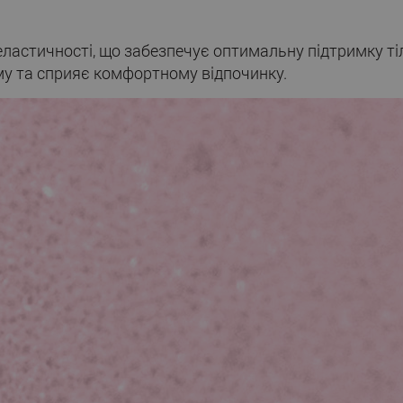
ластичності, що забезпечує оптимальну підтримку тіла
у та сприяє комфортному відпочинку.