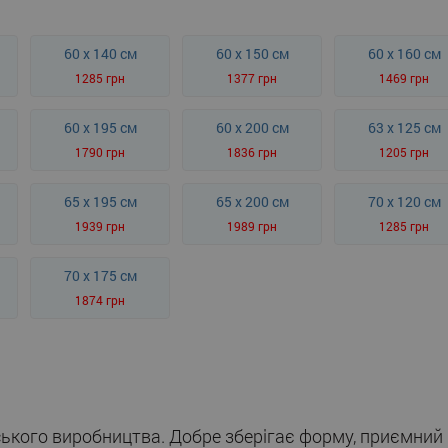
60 x 140 см
60 x 150 см
60 x 160 см
1285 грн
1377 грн
1469 грн
60 x 195 см
60 x 200 см
63 x 125 см
1790 грн
1836 грн
1205 грн
65 x 195 см
65 x 200 см
70 x 120 см
1939 грн
1989 грн
1285 грн
70 x 175 см
1874 грн
ського виробництва. Добре зберігає форму, приємний н