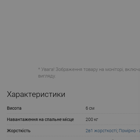
* Увага! Зображення товару на моніторі, включ
вигляду.
Характеристики
Висота
6 см
Навантаження на спальне місце
200 кг
Жорсткість
2в1 жорсткості
;
Помірно -