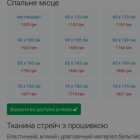
Спальне місце
нестандарт
60 x 120 см
60 x 130 см
1530 грн
1102 грн
1193 грн
60 x 180 см
60 x 185 см
60 x 190 см
1652 грн
1698 грн
1744 грн
65 x 180 см
65 x 185 см
65 x 190 см
1790 грн
1840 грн
1890 грн
70 x 150 см
70 x 160 см
70 x 170 см
1607 грн
1714 грн
1821 грн
Відкрити всі доступні розміри
Тканина стрейч з прошивкою
Еластичний, м'який і довговічний матеріал бельгій