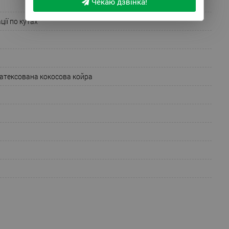
Чекаю дзвінка!
ції по кутах
Латексована кокосова койра