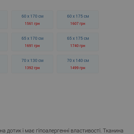
60 x 170 см
60 x 175 см
1561 грн
1607 грн
65 x 170 см
65 x 175 см
1691 грн
1740 грн
70 x 130 см
70 x 140 см
1392 грн
1499 грн
а дотик і має гіпоалергенні властивості. Тканина