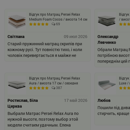
Відгук про Матрац Persei Relax
Відгук
Medium Foam Cocos / висота 14 см
/ висо
69
/ 2в1 середня жорсткість +
жорстк
помірно-жорсткий
Світлана
09 июл 2026
Олександр
Левченко
Старий пружинний матрац скрипів при
кожному русі. Тут повністю тихо, і коли
Обрали Матрац Pe
чоловік перевертається я майже не
потрібною висот
прокидаюсь
попереднім цей п
відчуттями резу
Відгук про Матрац Persei Relax
Відгук
Aura / висота 17 см / середня
Luxe /
387
жорсткість
жорстк
Ростислав, Біла
17 май 2026
Любов
Церква
Пошили під диван
Выбрали Матрас Persei Relax Aura по
стирчить, краще
нужной высоте, поэтому выбор этой
модели считаем удачным. Елена