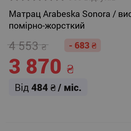
Матрац Arabeska Sonora / вис
помірно-жорсткий
4 553
- 683
3 870
Від
484
/ міс.