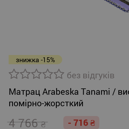
знижка -15%
без відгуків
Матрац Arabeska Tanami / ви
помірно-жорсткий
4 766
- 716