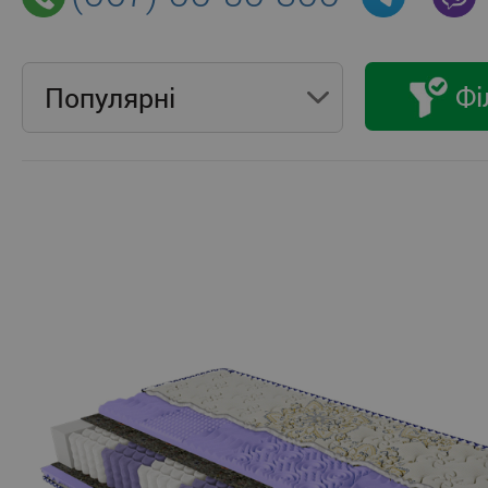
Фі
Популярнi