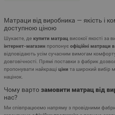
объяснила разницу между сторонами.
При расчёте, разбили платёж через
ПриватБанк, оформление было простым.
Матраци від виробника — якість і к
доступною ціною
Шукаєте, де
купити матрац
високої якості за 
інтернет-магазин
пропонує
офіційні матраци 
відповідають усім сучасним вимогам комфорту
довговічності. Прямі поставки з фабрик дозв
пропонувати найкращі
ціни
та широкий вибір м
націнок.
Чому варто
замовити матрац від в
нас?
Ми співпрацюємо напряму з провідними фабри