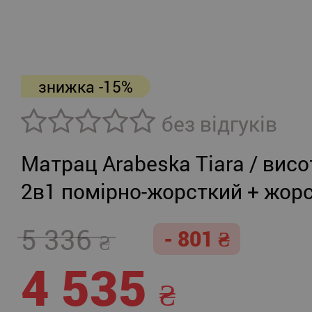
знижка -15%
без відгуків
Матрац Arabeska Tiara / висо
2в1 помірно-жорсткий + жор
5 336
- 801
4 535