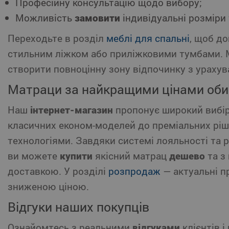
Професійну консультацію щодо вибору;
Можливість
замовити
індивідуальні розміри т
Переходьте в розділ
меблі для спальні
, щоб д
стильним ліжком або приліжковими тумбами.
створити повноцінну зону відпочинку з урахув
Матраци за найкращими цінами об
Наш
інтернет-магазин
пропонує широкий вибір 
класичних економ-моделей до преміальних ріш
технологіями. Завдяки системі лояльності та 
ви можете
купити
якісний матрац
дешево
та з
доставкою. У розділі
розпродаж
— актуальні пр
зниженою ціною.
Відгуки наших покупців
Ознайомтесь з реальними
відгуками
клієнтів і