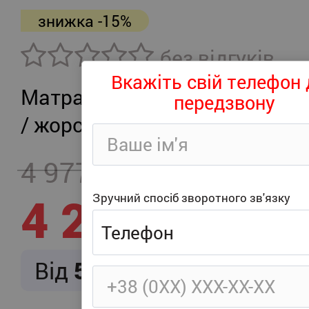
знижка -15%
без відгуків
Вкажіть свій телефон 
Матрац Arabeska Damask / в
передзвону
/ жорсткий
4 977
- 747
4 230
Зручний спосіб зворотного зв'язку
Від
529
/ міс.