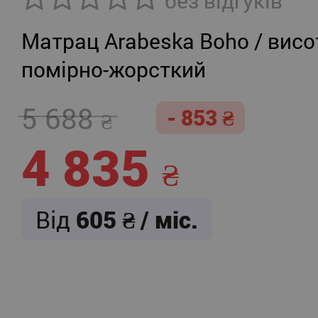
без відгуків
Матрац Arabeska Boho / висот
помірно-жорсткий
5 688
- 853
4 835
Від
605
/ міс.