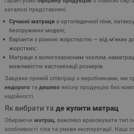
гарантуємо
офіційну продукцію
з повною серт
каталозі представлені:
Сучасні матраци
з ортопедичної піни, латексу
безпружинні моделі;
Варіанти з різною жорсткістю — від м’яких д
жорстких;
Матраци з вологозахисним чохлом, наматра
можливістю кастомізації розмірів.
Завдяки прямій співпраці з виробниками, ми 
недорого
та
дешево
якісну продукцію без ком
надійності.
Як вибрати та
де купити матрац
Обираючи
матрац
, важливо враховувати тип о
особливості тіла та умови експлуатації. Наші с