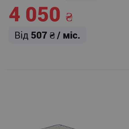
4 050
Від
507
/ міс.