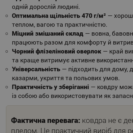
одній дорослій людині.
Оптимальна щільність 470 г/м²
— хорош
теплом, вагою та практичністю.
Міцний змішаний склад
— вовна, бавовн
працюють разом для комфорту й витрив
Чорний флізеліновий оверлок
— край ви
та краще витримує активне використан
Універсальність
— підходить для дому, да
казарми, укриття та польових умов.
Практичність у зберіганні
— ковдру можн
із собою або використовувати як запасну
Фактична перевага:
ковдра не є д
пледом. Це практичний виріб для 