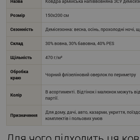
Назва
Ковдра армійська напіввовняна ЗСУ демісез
Розмір
150x200 см
Сезонність
Демісезонна: весна, осінь, прохолодні ночі,
Склад
30% вовна, 30% бавовна, 40% PES
Щільність
470 г/м²
Обробка
Чорний флізеліновий оверлок по периметру
краю
В асортименті. Відтінок і малюнок можуть ві
Колір
партії.
Для дому, дачі, авто, казарми, укриття, поїзд
Призначення
комплектів і польових умов
Для чого підходить ця ко