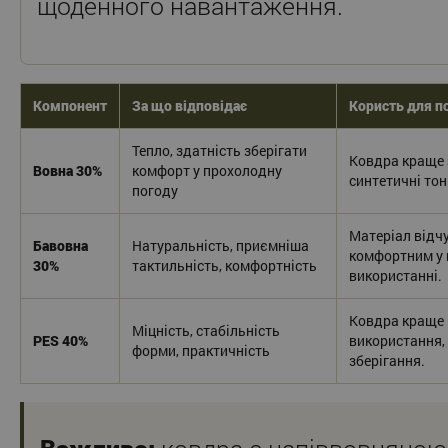
щоденного навантаження.
Компонент
За що відповідає
Користь для п
Тепло, здатність зберігати
Ковдра краще з
Вовна 30%
комфорт у прохолодну
синтетичні тон
погоду
Матеріал відч
Бавовна
Натуральність, приємніша
комфортним у
30%
тактильність, комфортність
використанні.
Ковдра краще 
Міцність, стабільність
PES 40%
використання,
форми, практичність
зберігання.