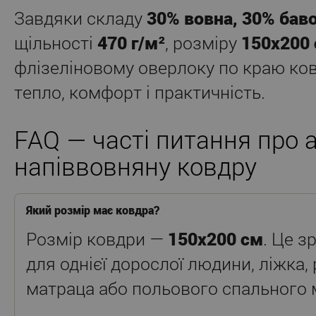
Завдяки складу
30% вовна, 30% бав
щільності
470 г/м²
, розміру
150x200
флізеліновому оверлоку по краю ко
тепло, комфорт і практичність.
FAQ — часті питання про 
напіввовняну ковдру
Який розмір має ковдра?
Розмір ковдри —
150x200 см
. Це 
для однієї дорослої людини, ліжка,
матраца або польового спального 