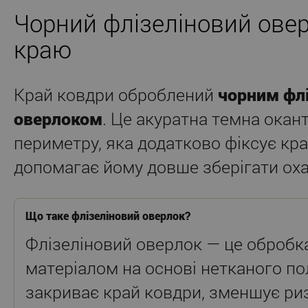
Чорний флізеліновий ове
краю
Край ковдри оброблений
чорним фл
оверлоком
. Це акуратна темна окан
периметру, яка додатково фіксує кра
допомагає йому довше зберігати оха
Що таке флізеліновий оверлок?
Флізеліновий оверлок — це обробк
матеріалом на основі нетканого по
закриває край ковдри, зменшує ри