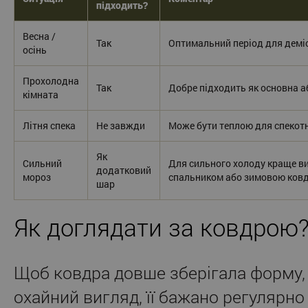
підходить?
Весна /
Так
Оптимальний період для деміс
осінь
Прохолодна
Так
Добре підходить як основна а
кімната
Літня спека
Не завжди
Може бути теплою для спекотн
Як
Сильний
Для сильного холоду краще ви
додатковий
мороз
спальником або зимовою ков
шар
Як доглядати за ковдрою
Щоб ковдра довше зберігала форму, 
охайний вигляд, її бажано регулярно