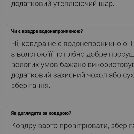
додатковий утеплюючий шар.
Чи є ковдра водонепроникною?
Ні, ковдра не є водонепроникною. 
з вологою її потрібно добре просу
вологих умов бажано використову
додатковий захисний чохол або сух
зберігання.
Як доглядати за ковдрою?
Ковдру варто провітрювати, зберіг