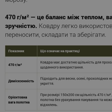
470 г/м² — це баланс між теплом, в
зручністю.
Ковдру легко використов
переносити, складати та зберігати.
Показник
Що означає на практиці
Ковдра має достатню щільність для прохо
470 г/м²
щоденного використання.
Підходить для весни, осені, прохолодних н
Демісезонність
укриття.
При розмірі 150x200 см щільність 470 г/м² 
Орієнтовна
полотна без урахування пакування та мож
вага полотна
відхилень.