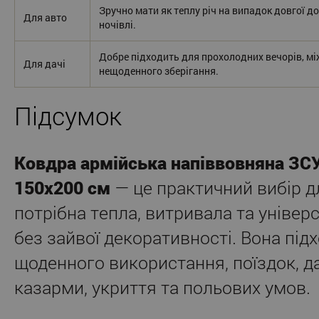
Зручно мати як теплу річ на випадок довгої до
Для авто
ночівлі.
Добре підходить для прохолодних вечорів, мі
Для дачі
нещоденного зберігання.
Підсумок
Ковдра армійська напіввовняна ЗС
150x200 см
— це практичний вибір д
потрібна тепла, витривала та універ
без зайвої декоративності. Вона під
щоденного використання, поїздок, дач
казарми, укриття та польових умов.