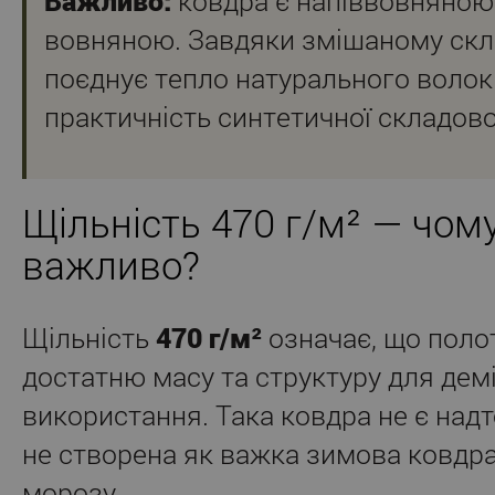
Важливо:
ковдра є напіввовняною,
вовняною. Завдяки змішаному скл
поєднує тепло натурального волок
практичність синтетичної складово
Щільність 470 г/м² — чом
важливо?
Щільність
470 г/м²
означає, що поло
достатню масу та структуру для дем
використання. Така ковдра не є надт
не створена як важка зимова ковдр
морозу.