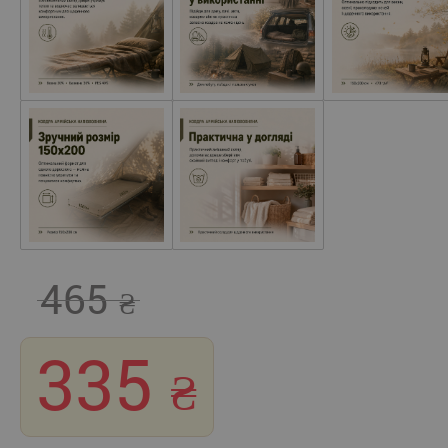
465
335