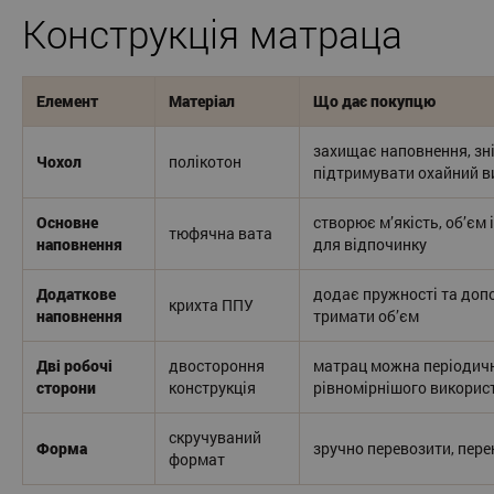
Конструкція матраца
Елемент
Матеріал
Що дає покупцю
захищає наповнення, зн
Чохол
полікотон
підтримувати охайний в
Основне
створює м’якість, об’єм
тюфячна вата
наповнення
для відпочинку
Додаткове
додає пружності та доп
крихта ППУ
наповнення
тримати об’єм
Дві робочі
двостороння
матрац можна періодичн
сторони
конструкція
рівномірнішого викорис
скручуваний
Форма
зручно перевозити, пере
формат