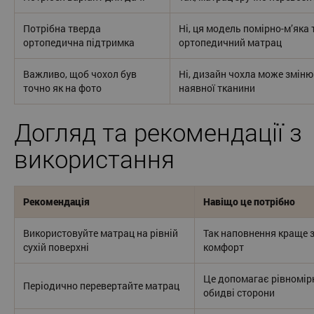
Потрібна тверда
Ні, ця модель помірно-м’яка
ортопедична підтримка
ортопедичний матрац
Важливо, щоб чохол був
Ні, дизайн чохла може змін
точно як на фото
наявної тканини
Догляд та рекомендації з
використання
Рекомендація
Навіщо це потрібно
Використовуйте матрац на рівній
Так наповнення краще з
сухій поверхні
комфорт
Це допомагає рівномір
Періодично перевертайте матрац
обидві сторони