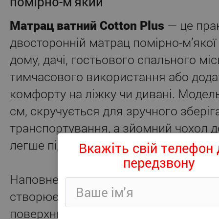
помірно-м’який
Матрац ватний Cotton Plus
— це пра
двосторонній матрац помірно-м’якої
дому, дачі, гостьового спального міс
тимчасового використання або дода
комфорту на ліжку чи дивані. Модел
см, скручується для зручного зберіг
транспортування, а зйомний чохол 
легше підтримувати охайний вигляд 
Вкажіть свій телефон 
передзвону
Наповнення з тюфячної вати та кри
створює м’яку, об’ємну та достатньо
поверхню для відпочинку. Матрац не