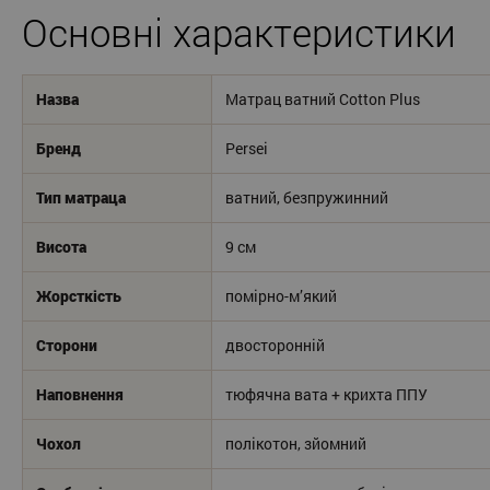
Основні характеристики
Назва
Матрац ватний Cotton Plus
Бренд
Persei
Тип матраца
ватний, безпружинний
Висота
9 см
Жорсткість
помірно-м’який
Сторони
двосторонній
Наповнення
тюфячна вата + крихта ППУ
Чохол
полікотон, зйомний