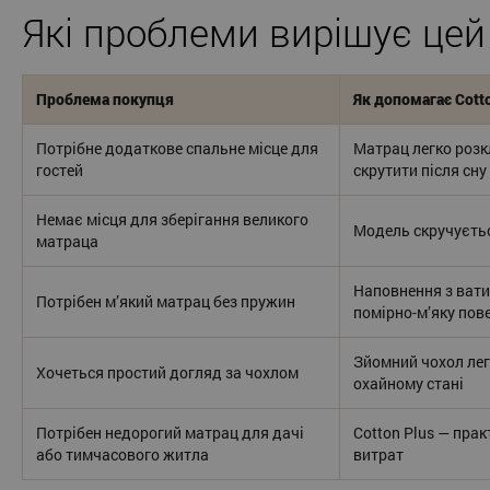
Які проблеми вирішує цей
Проблема покупця
Як допомагає Cott
Потрібне додаткове спальне місце для
Матрац легко розк
гостей
скрутити після сну
Немає місця для зберігання великого
Модель скручуєтьс
матраца
Наповнення з вати
Потрібен м’який матрац без пружин
помірно-м’яку пов
Зйомний чохол лег
Хочеться простий догляд за чохлом
охайному стані
Потрібен недорогий матрац для дачі
Cotton Plus — прак
або тимчасового житла
витрат