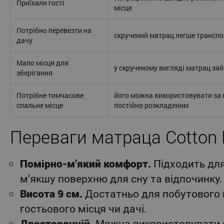
Приїхали гості
місце
Потрібно перевезти на
скручений матрац легше трансп
дачу
Мало місця для
у скрученому вигляді матрац за
зберігання
Потрібне тимчасове
його можна використовувати за 
спальне місце
постійно розкладеним
Переваги матраца Cotton 
Помірно-м’який комфорт.
Підходить для
м’якшу поверхню для сну та відпочинку.
Висота 9 см.
Достатньо для побутового 
гостьового місця чи дачі.
Двосторонній.
Можна використовувати з 