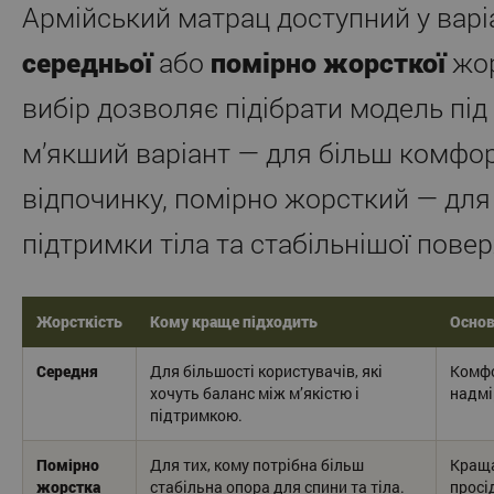
Армійський матрац доступний у варі
середньої
або
помірно жорсткої
жор
вибір дозволяє підібрати модель під 
м’якший варіант — для більш комфо
відпочинку, помірно жорсткий — для
підтримки тіла та стабільнішої повер
Жорсткість
Кому краще підходить
Основ
Середня
Для більшості користувачів, які
Комфо
хочуть баланс між м’якістю і
надмі
підтримкою.
Помірно
Для тих, кому потрібна більш
Краща
жорстка
стабільна опора для спини та тіла.
просі