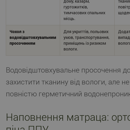
дому, казарм,
ткани
гуртожитків,
повіт
тимчасових спальних
щоден
місць.
Чохол з
Для укриттів, польових
Додат
водовідштовхувальним
умов, транспортування,
випад
просоченням
приміщень із ризиком
волог
вологи.
Водовідштовхувальне просочення д
захистити тканину від вологи, але н
повністю герметичний водонепроник
Наповнення матраца: орт
піна ППУ