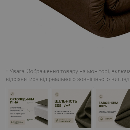
* Увага! Зображення товару на моніторі, включ
відрізнятися від реального зовнішнього вигляд