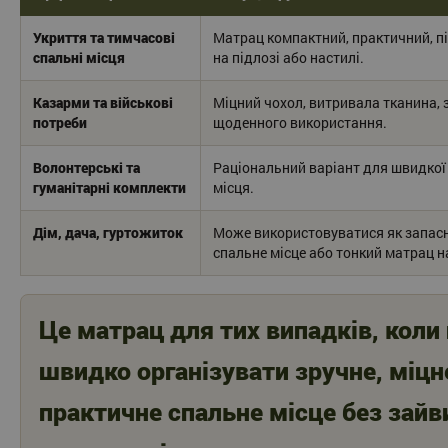
Укриття та тимчасові
Матрац компактний, практичний, п
спальні місця
на підлозі або настилі.
Казарми та військові
Міцний чохол, витривала тканина,
потреби
щоденного використання.
Волонтерські та
Раціональний варіант для швидкої 
гуманітарні комплекти
місця.
Дім, дача, гуртожиток
Може використовуватися як запасн
спальне місце або тонкий матрац н
Це матрац для тих випадків, коли
швидко організувати зручне, міцн
практичне спальне місце без зайв