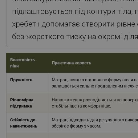
підлаштовується під контури тіла, 
хребет і допомагає створити рівне
без жорсткого тиску на окремі діля
Властивість
Практична користь
піни
Пружність
Матрац швидко відновлює форму після н
залишається сильно продавленим після с
Рівномірна
Навантаження розподіляється по поверхні
підтримка
стабільніше та комфортніше.
Стійкість до
Матрац підходить для регулярного викор
навантажень
зберігає форму з часом.