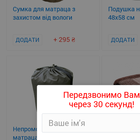
Сумка для матраца з
Подушка 
захистом від вологи
48x58 см
+ 295
ДОДАТИ
ДОДАТИ
Передзвонимо Вам
через 30 секунд!
Непромокаюча сумка для
Ковдра на
матраца з ручкою
демісезон