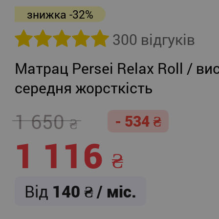
знижка -32%
300 відгуків
Матрац Persei Relax Roll / ви
середня жорсткість
1 650
- 534
1 116
Від
140
/ міс.