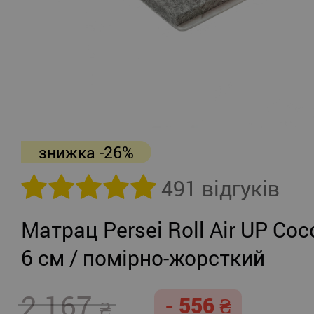
знижка -26%
491 відгуків
Матрац Persei Roll Air UP Coc
6 см / помірно-жорсткий
2 167
- 556