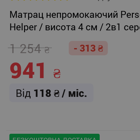
Матрац непромокаючий Persei
Helper / висота 4 см / 2в1 се
жорсткість + помірно-жорст
1 254
- 313
941
Від
118
/ міс.