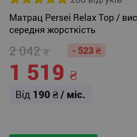
Матрац Persei Relax Top / вис
середня жорсткість
2 042
- 523
1 519
Від
190
/ міс.