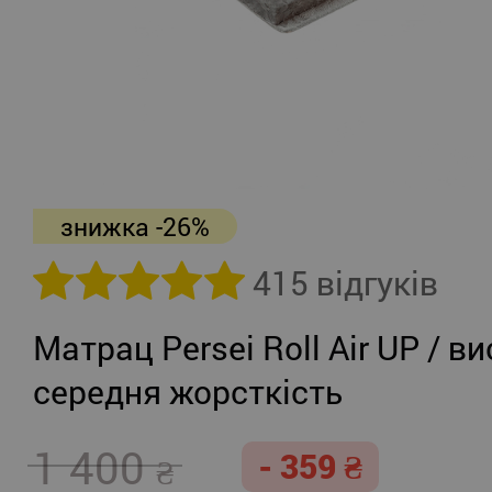
знижка -26%
415 відгуків
Матрац Persei Roll Air UP / ви
середня жорсткість
1 400
- 359