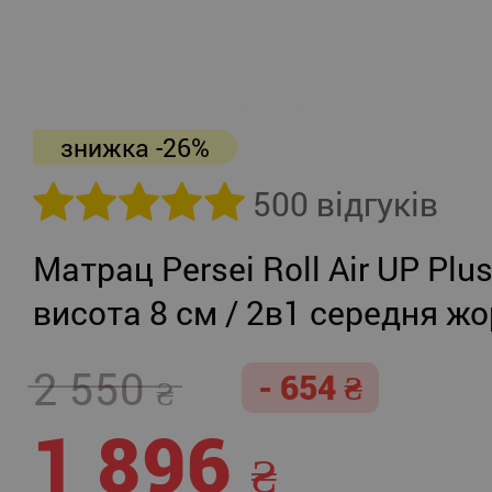
знижка -26%
500 відгуків
Матрац Persei Roll Air UP Plu
висота 8 см / 2в1 середня жо
помірно-жорсткий
2 550
- 654
1 896