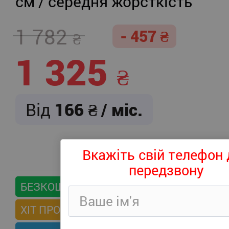
см / середня жорсткість
1 782
- 457
1 325
Від
166
/ міс.
Вкажіть свій телефон 
передзвону
БЕЗКОШТОВНА ДОСТАВКА
ХІТ ПРОДАЖІВ