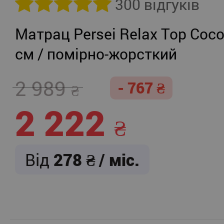
300 відгуків
Матрац Persei Relax Top Coco
см / помірно-жорсткий
2 989
- 767
2 222
Від
278
/ міс.