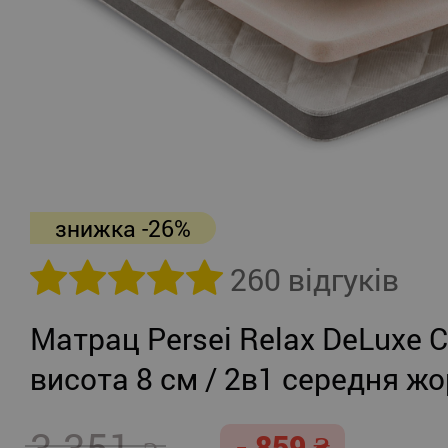
знижка -26%
260 відгуків
Матрац Persei Relax DeLuxe C
висота 8 см / 2в1 середня жо
помірно-жорсткий
3 351
- 859