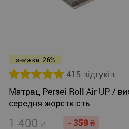
знижка -26%
415 відгуків
Матрац Persei Roll Air UP / ви
середня жорсткість
1 400
- 359