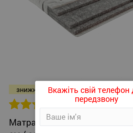
Вкажіть свій телефон 
знижка -26%
передзвону
302 відгуків
Матрац Persei Roll Air UP Plus