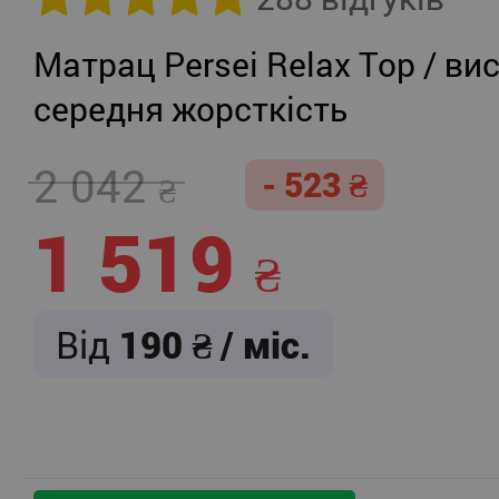
Матрац Persei Relax Top / вис
середня жорсткість
2 042
- 523
1 519
Від
190
/ міс.