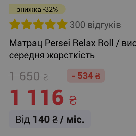
знижка -32%
300 відгуків
Матрац Persei Relax Roll / ви
середня жорсткість
1 650
- 534
1 116
Від
140
/ міс.