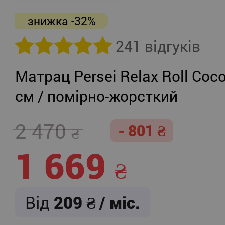
знижка -32%
241 відгуків
Матрац Persei Relax Roll Coco
см / помірно-жорсткий
2 470
- 801
1 669
Від
209
/ міс.