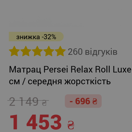
знижка -32%
260 відгуків
Матрац Persei Relax Roll Luxe
см / середня жорсткість
2 149
- 696
1 453