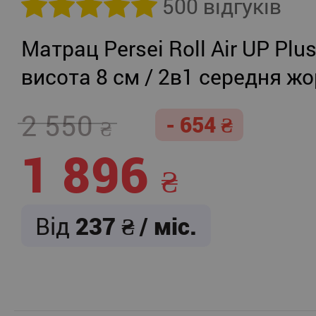
500 відгуків
Матрац Persei Roll Air UP Plu
висота 8 см / 2в1 середня жо
помірно-жорсткий
2 550
- 654
1 896
Від
237
/ міс.