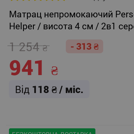
Матрац непромокаючий Persei
Helper / висота 4 см / 2в1 се
жорсткість + помірно-жорст
1 254
- 313
941
Від
118
/ міс.