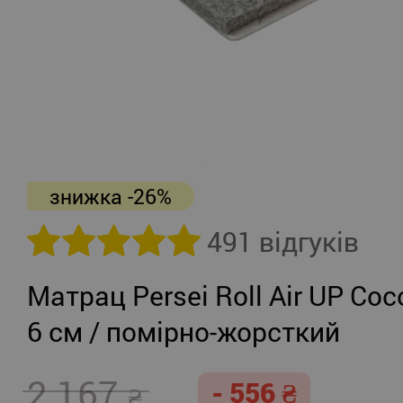
знижка -26%
491 відгуків
Матрац Persei Roll Air UP Coc
6 см / помірно-жорсткий
2 167
- 556