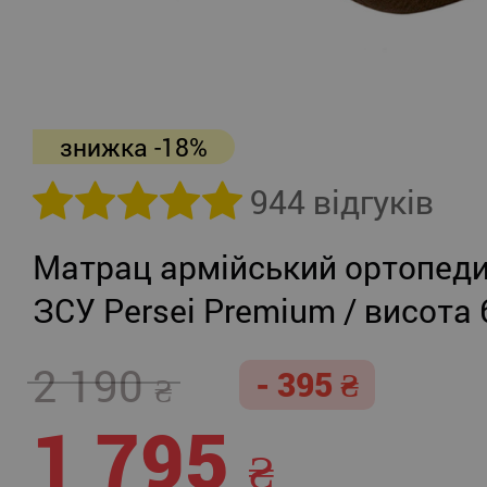
знижка -18%
944 відгуків
Матрац армійський ортопед
ЗСУ Persei Premium / висота 
середня жорсткість або помі
2 190
- 395
жорсткий
1 795