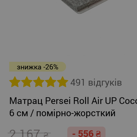
знижка -26%
491 відгуків
Матрац Persei Roll Air UP Coc
6 см / помірно-жорсткий
2 167
- 556