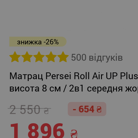
знижка -26%
500 відгуків
Матрац Persei Roll Air UP Plu
висота 8 см / 2в1 середня жо
помірно-жорсткий
2 550
- 654
1 896