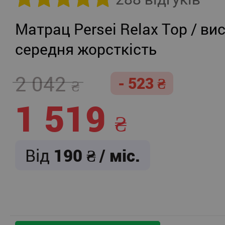
Матрац Persei Relax Top / вис
середня жорсткість
2 042
- 523
1 519
Від
190
/ міс.