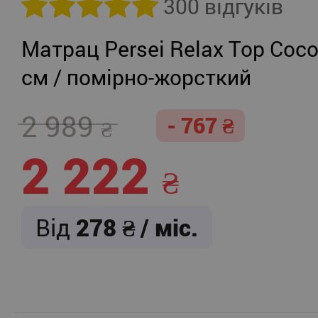
300 відгуків
Матрац Persei Relax Top Coco
см / помірно-жорсткий
2 989
- 767
2 222
Від
278
/ міс.