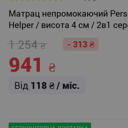
Матрац непромокаючий Persei
Helper / висота 4 см / 2в1 се
жорсткість + помірно-жорст
1 254
- 313
941
Від
118
/ міс.