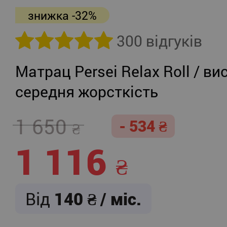
знижка -32%
300 відгуків
Матрац Persei Relax Roll / ви
середня жорсткість
1 650
- 534
1 116
Від
140
/ міс.