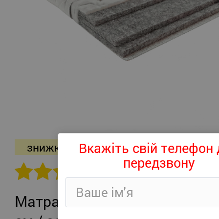
Вкажіть свій телефон 
знижка -26%
передзвону
302 відгуків
Матрац Persei Roll Air UP Plus