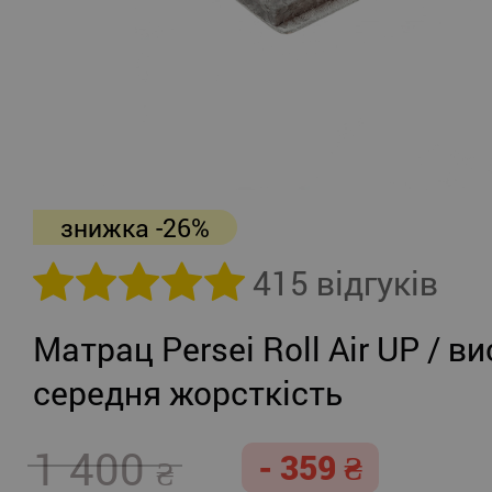
знижка -26%
415 відгуків
Матрац Persei Roll Air UP / ви
середня жорсткість
1 400
- 359