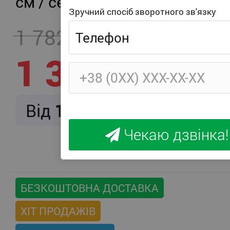
см / середня жорсткість
Зручний спосіб зворотного зв'язку
1 782
- 457
1 325
Від
166
/ міс.
Чекаю дзвінка!
БЕЗКОШТОВНА ДОСТАВКА
ХІТ ПРОДАЖІВ