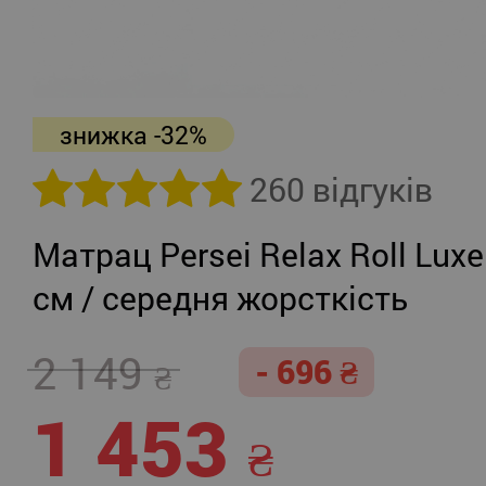
знижка -32%
260 відгуків
Матрац Persei Relax Roll Luxe
см / середня жорсткість
2 149
- 696
1 453