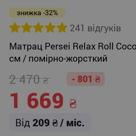
знижка -32%
241 відгуків
Матрац Persei Relax Roll Coco
см / помірно-жорсткий
2 470
- 801
1 669
Від
209
/ міс.