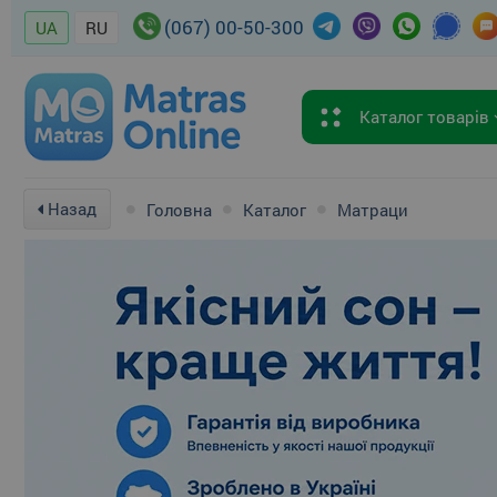
(067) 00-50-300
UA
RU
Каталог товарів
Назад
Головна
Каталог
Матраци