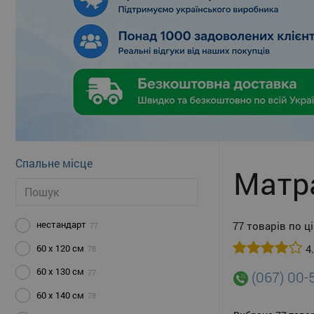
Спальне місце
Матр
нестандарт
77 товарів по ці
77
60 x 120 см
4.
78
60 x 130 см
77
(067) 00-
60 x 140 см
78