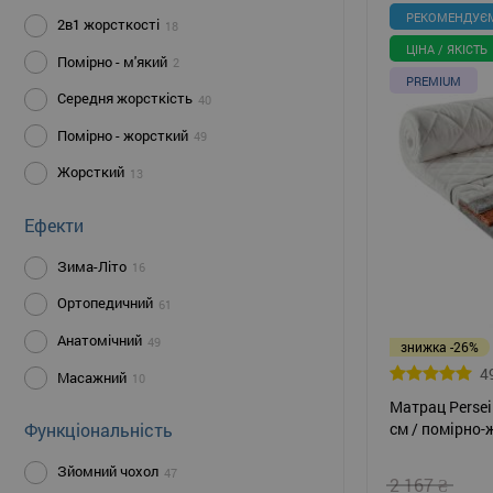
80 x 160 см
77
РЕКОМЕНДУЄ
2в1 жорсткості
18
80 x 170 см
78
ЦІНА / ЯКІСТЬ
Помірно - м'який
2
80 x 175 см
78
PREMIUM
Середня жорсткість
40
80 x 180 см
78
Помірно - жорсткий
49
80 x 185 см
78
Жорсткий
13
80 x 190 см
84
Ефекти
80 x 195 см
80
80 x 200 см
Зима-Літо
87
16
85 x 170 см
Ортопедичний
78
61
85 x 175 см
Анатомічний
78
49
знижка -26%
4
85 x 180 см
Масажний
78
10
Матрац Persei 
85 x 185 см
78
см / помірно-
Функціональність
85 x 190 см
78
Зйомний чохол
47
2 167
85 x 195 см
78