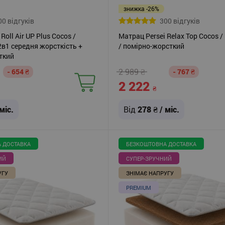
знижка -26%
00 відгуків
300 відгуків
Roll Air UP Plus Cocos /
Матрац Persei Relax Top Cocos /
 2в1 середня жорсткість +
/ помірно-жорсткий
ткий
2 989
- 654
- 767
2 222
міс.
Від
278
/ міс.
 ДОСТАВКА
БЕЗКОШТОВНА ДОСТАВКА
ИЙ
СУПЕР-ЗРУЧНИЙ
УГУ
ЗНІМАЄ НАПРУГУ
PREMIUM