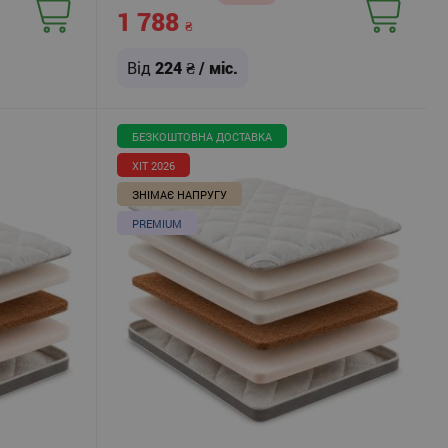
1 788
Від
224
/ міс.
БЕЗКОШТОВНА ДОСТАВКА
ХІТ 2026
ЗНІМАЄ НАПРУГУ
PREMIUM