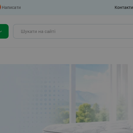
Написати
Контакти