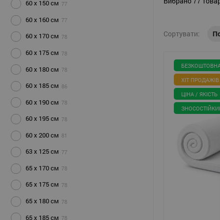
Вибрано
77
това
60 x 150 см
77
60 x 160 см
77
Сортувати:
П
60 x 170 см
78
60 x 175 см
78
БЕЗКОШТОВНА
60 x 180 см
78
ХІТ ПРОДАЖІВ
60 x 185 см
86
ЦІНА / ЯКІСТЬ
60 x 190 см
78
ЗНОСОСТІЙКИ
60 x 195 см
78
60 x 200 см
81
63 x 125 см
77
65 x 170 см
78
65 x 175 см
78
65 x 180 см
78
65 x 185 см
78