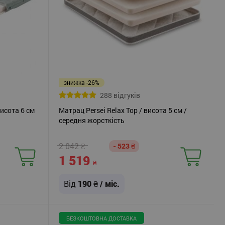
знижка -26%
288 відгуків
висота 6 см
Матрац Persei Relax Top / висота 5 см /
середня жорсткість
2 042
- 523
1 519
Від
190
/ міс.
БЕЗКОШТОВНА ДОСТАВКА