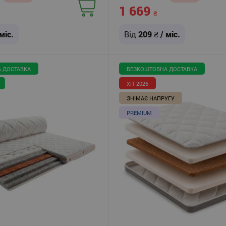
1 669
міс.
Від
209
/ міс.
 ДОСТАВКА
БЕЗКОШТОВНА ДОСТАВКА
ХІТ 2026
ЗНІМАЄ НАПРУГУ
PREMIUM