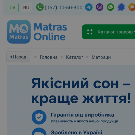
(067) 00-50-300
UA
RU
Каталог товарів
Назад
Головна
Каталог
Матраци