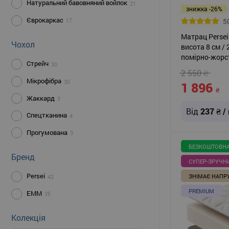
Натуральний бавовняний войлок
21
95 x 170 см
77
знижка -26%
Єврокаркас
5
17
95 x 175 см
77
Матрац Persei 
95 x 180 см
77
Чохол
висота 8 см /
помірно-жорс
95 x 185 см
77
Стрейч
30
2 550
95 x 190 см
77
Мікрофібра
30
1 896
95 x 195 см
77
Жаккард
3
Від
237
/ 
95 x 200 см
77
Спецтканина
4
100 x 170 см
77
Прогумована
3
100 x 175 см
77
БЕЗКОШТОВНА
Бренд
100 x 180 см
СУПЕР-ЗРУЧН
77
Persei
ЗНІМАЄ НАПР
42
100 x 185 см
77
PREMIUM
ЕММ
35
100 x 190 см
78
100 x 195 см
78
Колекція