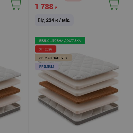
1 788
Від
224
/ міс.
БЕЗКОШТОВНА ДОСТАВКА
ХІТ 2026
ЗНІМАЄ НАПРУГУ
PREMIUM