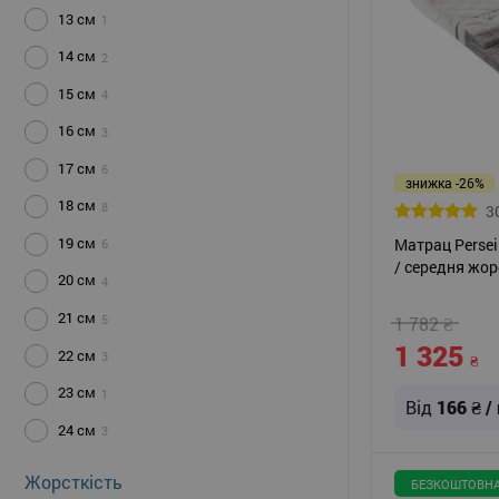
70 x 195 см
13 см
80
1
70 x 200 см
14 см
85
2
75 x 170 см
15 см
78
4
75 x 175 см
16 см
78
3
75 x 180 см
17 см
78
6
знижка -26%
75 x 185 см
18 см
78
8
3
75 x 190 см
19 см
Матрац Persei 
78
6
/ середня жор
75 x 195 см
20 см
78
4
75 x 200 см
21 см
78
5
1 782
1 325
80 x 120 см
22 см
77
3
80 x 130 см
23 см
77
1
Від
166
/ 
80 x 140 см
24 см
77
3
80 x 150 см
77
Жорсткість
БЕЗКОШТОВНА