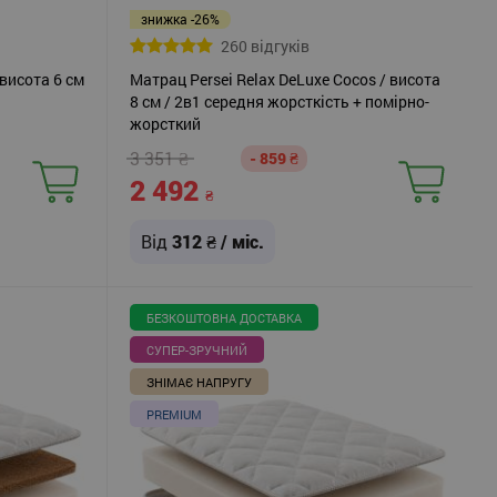
знижка -26%
260 відгуків
 висота 6 см
Матрац Persei Relax DeLuxe Cocos / висота
8 см / 2в1 середня жорсткість + помірно-
жорсткий
3 351
- 859
2 492
Від
312
/ міс.
БЕЗКОШТОВНА ДОСТАВКА
СУПЕР-ЗРУЧНИЙ
ЗНІМАЄ НАПРУГУ
PREMIUM