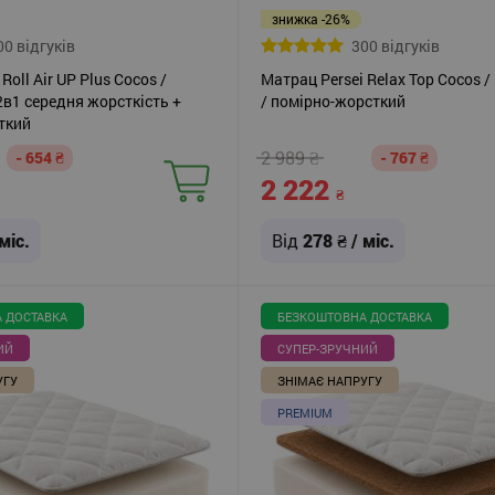
знижка -26%
00 відгуків
300 відгуків
Roll Air UP Plus Cocos /
Матрац Persei Relax Top Cocos /
 2в1 середня жорсткість +
/ помірно-жорсткий
ткий
2 989
- 654
- 767
2 222
міс.
Від
278
/ міс.
 ДОСТАВКА
БЕЗКОШТОВНА ДОСТАВКА
ИЙ
СУПЕР-ЗРУЧНИЙ
УГУ
ЗНІМАЄ НАПРУГУ
PREMIUM