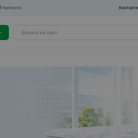
Написати
Контакти