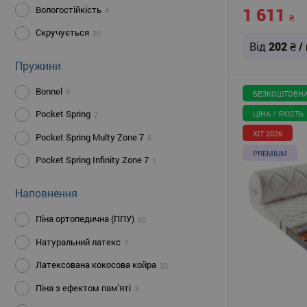
Вологостійкість
1 611
4
85 x 200 см
78
Скручується
20
90 x 120 см
77
Від
202
/ 
Пружини
90 x 130 см
77
90 x 140 см
77
Bonnel
5
БЕЗКОШТОВНА
90 x 150 см
77
Pocket Spring
ЦІНА / ЯКІСТЬ
7
90 x 160 см
ХІТ 2026
77
Pocket Spring Multy Zоnе 7
5
PREMIUM
90 x 170 см
78
Pocket Spring Infinity Zоnе 7
1
90 x 175 см
78
Наповнення
90 x 180 см
78
Піна ортопедична (ППУ)
60
90 x 185 см
78
Натуральний латекс
2
90 x 190 см
84
Латексована кокосова койра
20
90 x 195 см
80
Піна з ефектом пам'яті
3
90 x 200 см
84