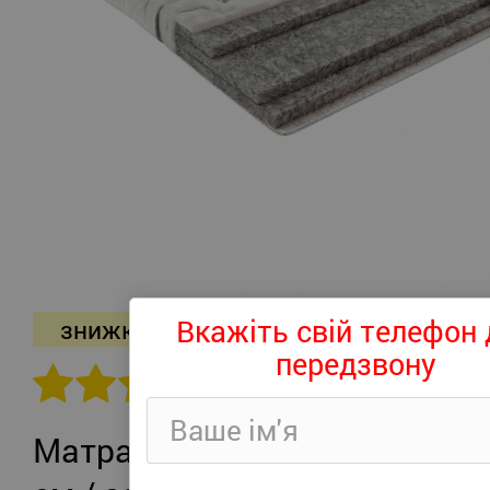
Вкажіть свій телефон 
знижка -26%
передзвону
302 відгуків
Матрац Persei Roll Air UP Plus