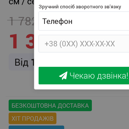
см / середня жорсткість
Зручний спосіб зворотного зв'язку
1 782
- 457
1 325
Від
166
/ міс.
Чекаю дзвінка!
БЕЗКОШТОВНА ДОСТАВКА
ХІТ ПРОДАЖІВ