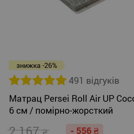
знижка -26%
491 відгуків
Матрац Persei Roll Air UP Coc
6 см / помірно-жорсткий
2 167
- 556