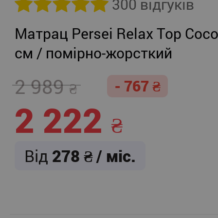
300 відгуків
Матрац Persei Relax Top Coco
см / помірно-жорсткий
2 989
- 767
2 222
Від
278
/ міс.