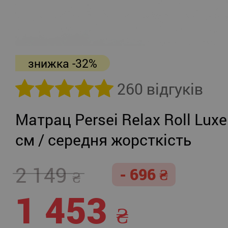
знижка -32%
260 відгуків
Матрац Persei Relax Roll Luxe
см / середня жорсткість
2 149
- 696
1 453