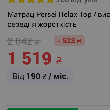
Матрац Persei Relax Top / вис
середня жорсткість
2 042
- 523
1 519
Від
190
/ міс.