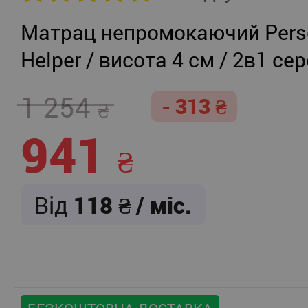
Матрац непромокаючий Persei
Helper / висота 4 см / 2в1 се
жорсткість + помірно-жорст
1 254
- 313
941
Від
118
/ міс.