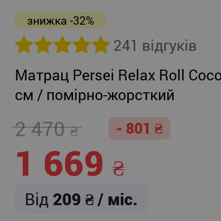
знижка -32%
241 відгуків
Матрац Persei Relax Roll Coco
см / помірно-жорсткий
2 470
- 801
1 669
Від
209
/ міс.