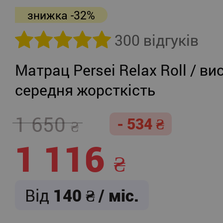
знижка -32%
300 відгуків
Матрац Persei Relax Roll / ви
середня жорсткість
1 650
- 534
1 116
Від
140
/ міс.