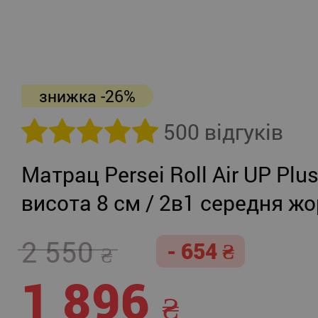
знижка -26%
500 відгуків
Матрац Persei Roll Air UP Plu
висота 8 см / 2в1 середня жо
помірно-жорсткий
2 550
- 654
1 896