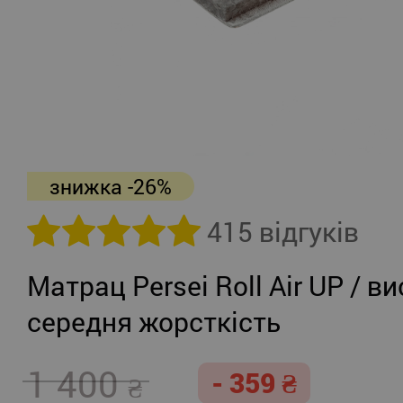
знижка -26%
415 відгуків
Матрац Persei Roll Air UP / ви
середня жорсткість
1 400
- 359