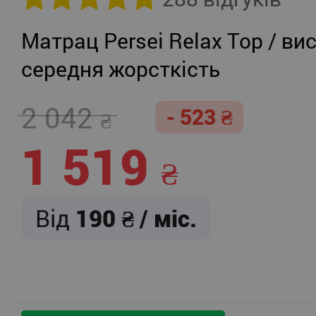
Матрац Persei Relax Top / вис
середня жорсткість
2 042
- 523
1 519
Від
190
/ міс.