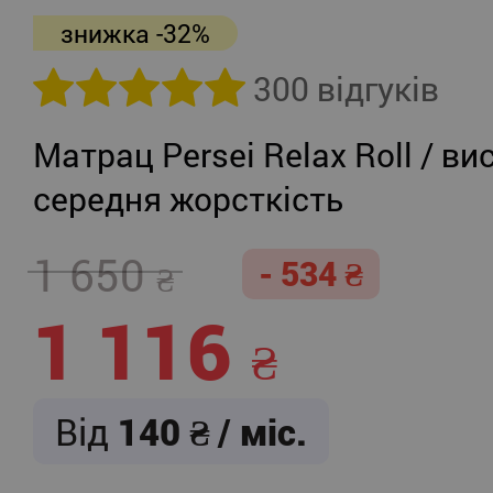
знижка -32%
300 відгуків
Матрац Persei Relax Roll / ви
середня жорсткість
1 650
- 534
1 116
Від
140
/ міс.