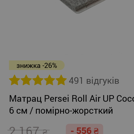
знижка -26%
491 відгуків
Матрац Persei Roll Air UP Coc
6 см / помірно-жорсткий
2 167
- 556