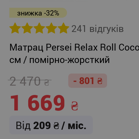
знижка -32%
241 відгуків
Матрац Persei Relax Roll Coco
см / помірно-жорсткий
2 470
- 801
1 669
Від
209
/ міс.