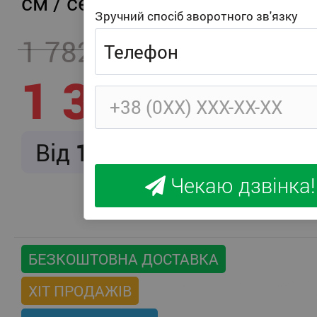
см / середня жорсткість
Зручний спосіб зворотного зв'язку
1 782
- 457
1 325
Від
166
/ міс.
Чекаю дзвінка!
БЕЗКОШТОВНА ДОСТАВКА
ХІТ ПРОДАЖІВ