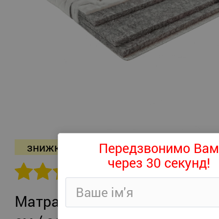
Передзвонимо Вам
знижка -26%
через 30 секунд!
302 відгуків
Матрац Persei Roll Air UP Plus