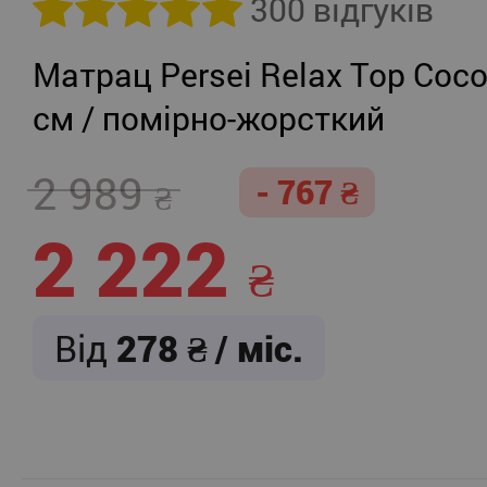
300 відгуків
Матрац Persei Relax Top Coco
см / помірно-жорсткий
2 989
- 767
2 222
Від
278
/ міс.