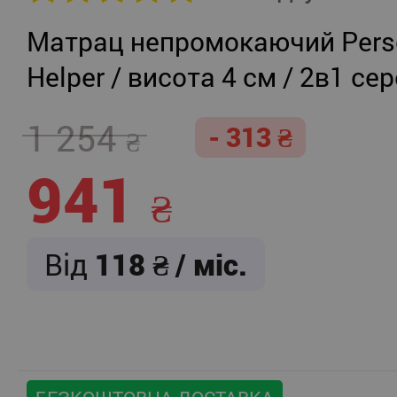
Матрац непромокаючий Persei
Helper / висота 4 см / 2в1 се
жорсткість + помірно-жорст
1 254
- 313
941
Від
118
/ міс.