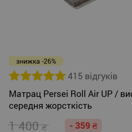
знижка -26%
415 відгуків
Матрац Persei Roll Air UP / ви
середня жорсткість
1 400
- 359