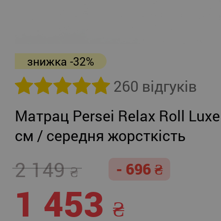
знижка -32%
260 відгуків
Матрац Persei Relax Roll Luxe
см / середня жорсткість
2 149
- 696
1 453