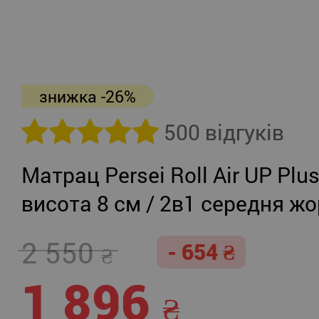
знижка -26%
500 відгуків
Матрац Persei Roll Air UP Plu
висота 8 см / 2в1 середня жо
помірно-жорсткий
2 550
- 654
1 896