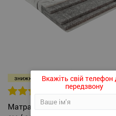
Вкажіть свій телефон 
знижка -26%
передзвону
302 відгуків
Матрац Persei Roll Air UP Plus