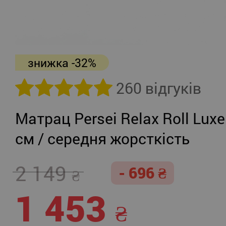
знижка -32%
260 відгуків
Матрац Persei Relax Roll Luxe
см / середня жорсткість
2 149
- 696
1 453