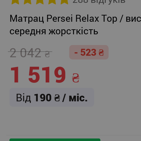
Матрац Persei Relax Top / вис
середня жорсткість
2 042
- 523
1 519
Від
190
/ міс.