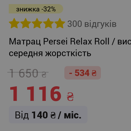
знижка -32%
300 відгуків
Матрац Persei Relax Roll / ви
середня жорсткість
1 650
- 534
1 116
Від
140
/ міс.