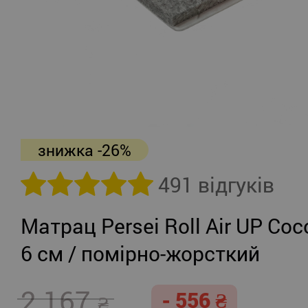
знижка -26%
491 відгуків
Матрац Persei Roll Air UP Coc
6 см / помірно-жорсткий
2 167
- 556