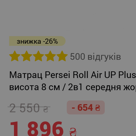
знижка -26%
500 відгуків
Матрац Persei Roll Air UP Plu
висота 8 см / 2в1 середня жо
помірно-жорсткий
2 550
- 654
1 896