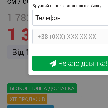
см / середня жорсткість
Зручний спосіб зворотного зв'язку
1 782
- 457
1 325
Від
166
/ міс.
Чекаю дзвінка!
БЕЗКОШТОВНА ДОСТАВКА
ХІТ ПРОДАЖІВ