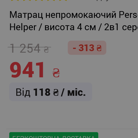
Матрац непромокаючий Persei
Helper / висота 4 см / 2в1 се
жорсткість + помірно-жорст
1 254
- 313
941
Від
118
/ міс.