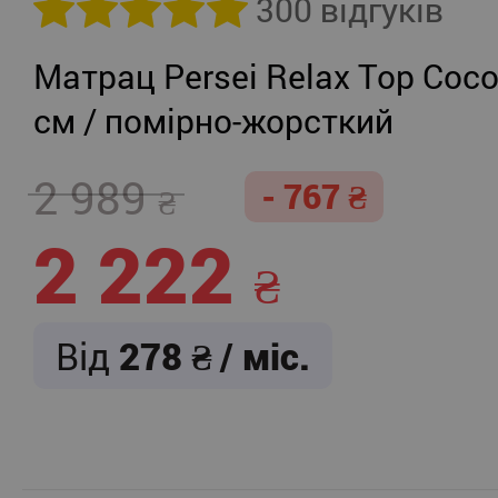
300 відгуків
Матрац Persei Relax Top Coco
см / помірно-жорсткий
2 989
- 767
2 222
Від
278
/ міс.