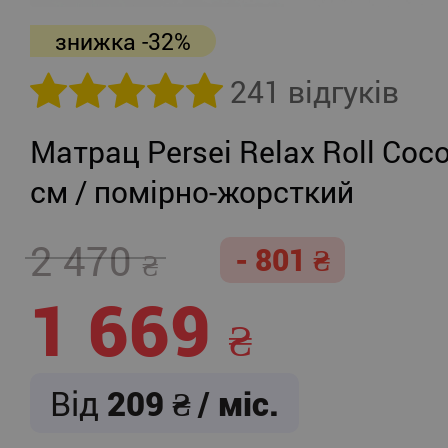
знижка -32%
241 відгуків
Матрац Persei Relax Roll Coco
см / помірно-жорсткий
2 470
- 801
1 669
Від
209
/ міс.