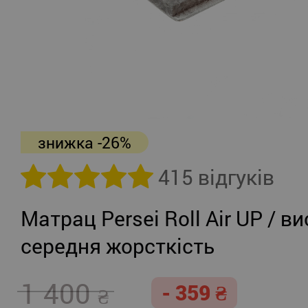
знижка -26%
415 відгуків
Матрац Persei Roll Air UP / ви
середня жорсткість
1 400
- 359