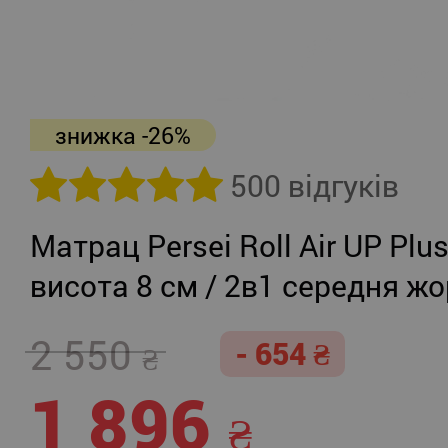
знижка -26%
500 відгуків
Матрац Persei Roll Air UP Plu
висота 8 см / 2в1 середня жо
помірно-жорсткий
2 550
- 654
1 896