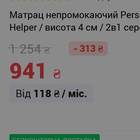
Матрац непромокаючий Persei
Helper / висота 4 см / 2в1 се
жорсткість + помірно-жорст
1 254
- 313
941
Від
118
/ міс.