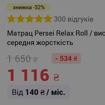
знижка -32%
300 відгуків
Матрац Persei Relax Roll / ви
середня жорсткість
1 650
- 534
1 116
Від
140
/ міс.