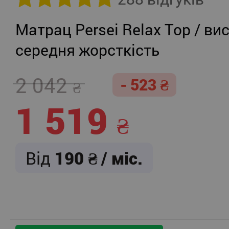
Матрац Persei Relax Top / вис
середня жорсткість
2 042
- 523
1 519
Від
190
/ міс.