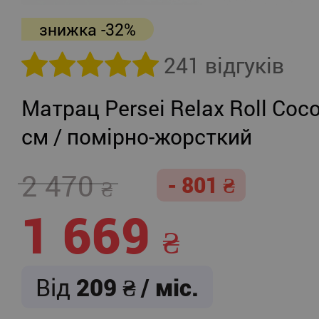
знижка -32%
241 відгуків
Матрац Persei Relax Roll Coco
см / помірно-жорсткий
2 470
- 801
1 669
Від
209
/ міс.