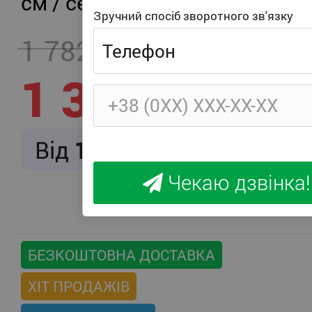
см / середня жорсткість
Зручний спосіб зворотного зв'язку
1 782
- 457
1 325
Від
166
/ міс.
Чекаю дзвінка!
БЕЗКОШТОВНА ДОСТАВКА
ХІТ ПРОДАЖІВ