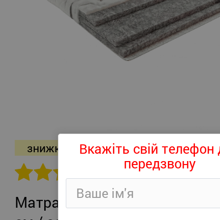
Вкажіть свій телефон 
знижка -26%
передзвону
302 відгуків
Матрац Persei Roll Air UP Plus