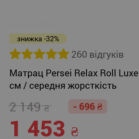
знижка -32%
260 відгуків
Матрац Persei Relax Roll Luxe
см / середня жорсткість
2 149
- 696
1 453