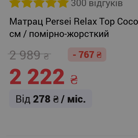
300 відгуків
Матрац Persei Relax Top Coco
см / помірно-жорсткий
2 989
- 767
2 222
Від
278
/ міс.