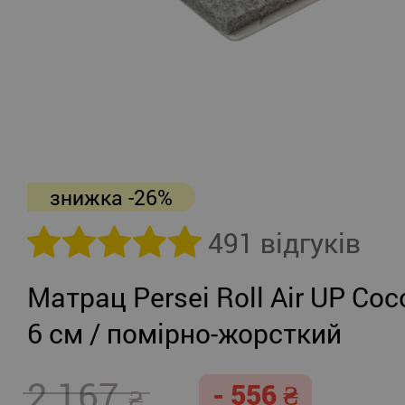
знижка -26%
491 відгуків
Матрац Persei Roll Air UP Coc
6 см / помірно-жорсткий
2 167
- 556