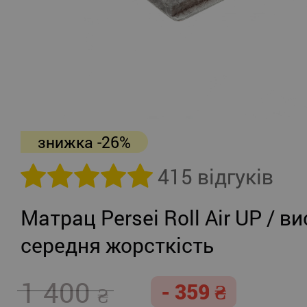
знижка -26%
415 відгуків
Матрац Persei Roll Air UP / ви
середня жорсткість
1 400
- 359