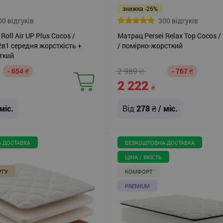
знижка -26%
00 відгуків
300 відгуків
Roll Air UP Plus Cocos /
Матрац Persei Relax Top Cocos /
 2в1 середня жорсткість +
/ помірно-жорсткий
ткий
2 989
- 654
- 767
2 222
міс.
Від
278
/ міс.
 ДОСТАВКА
БЕЗКОШТОВНА ДОСТАВКА
ЦІНА / ЯКІСТЬ
УГУ
КОМФОРТ
PREMIUM