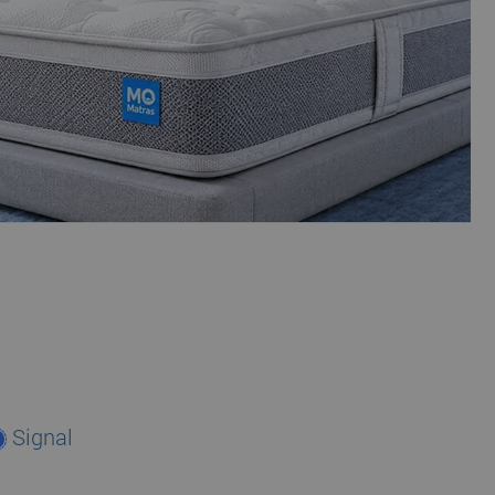
Signal