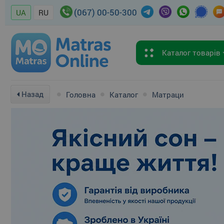
(067) 00-50-300
UA
RU
Каталог товарів
Назад
Головна
Каталог
Матраци