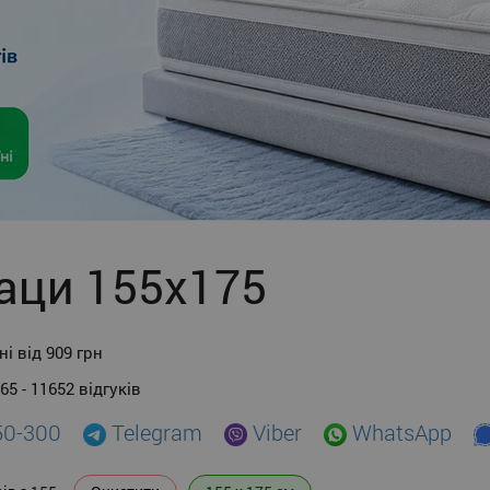
аци 155x175
ні від 909 грн
65 - 11652 відгуків
50-300
Telegram
Viber
WhatsApp