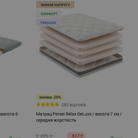
ЗНІМАЄ НАПРУГУ
КОМФОРТ
PREMIUM
знижка -26%
282 відгуків
 висота 6
Матрац Persei Relax DeLuxe / висота 7 см /
середня жорсткість
2 405
- 617