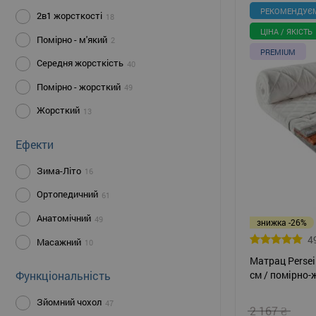
80 x 160 см
77
РЕКОМЕНДУЄ
2в1 жорсткості
18
80 x 170 см
78
ЦІНА / ЯКІСТЬ
Помірно - м'який
2
80 x 175 см
78
PREMIUM
Середня жорсткість
40
80 x 180 см
78
Помірно - жорсткий
49
80 x 185 см
78
Жорсткий
13
80 x 190 см
84
Ефекти
80 x 195 см
80
80 x 200 см
Зима-Літо
87
16
85 x 170 см
Ортопедичний
78
61
85 x 175 см
Анатомічний
78
49
знижка -26%
4
85 x 180 см
Масажний
78
10
Матрац Persei 
85 x 185 см
78
см / помірно-
Функціональність
85 x 190 см
78
Зйомний чохол
47
2 167
85 x 195 см
78