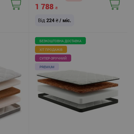
1 788
Від
224
/ міс.
БЕЗКОШТОВНА ДОСТАВКА
ХІТ ПРОДАЖІВ
СУПЕР-ЗРУЧНИЙ
PREMIUM