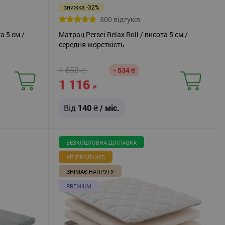
знижка -32%
300 відгуків
а 5 см /
Матрац Persei Relax Roll / висота 5 см /
середня жорсткість
1 650
- 534
1 116
Від
140
/ міс.
БЕЗКОШТОВНА ДОСТАВКА
ХІТ ПРОДАЖІВ
ЗНІМАЄ НАПРУГУ
PREMIUM