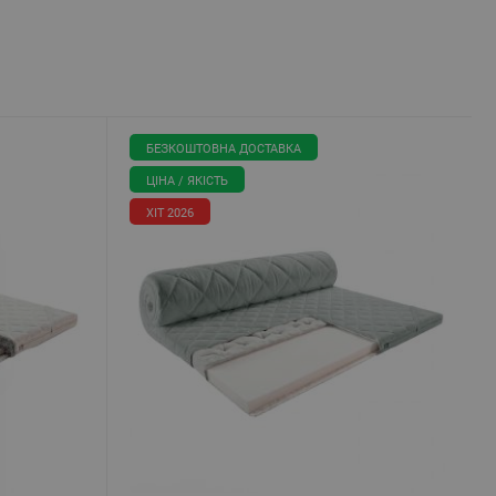
БЕЗКОШТОВНА ДОСТАВКА
ЦІНА / ЯКІСТЬ
ХІТ 2026