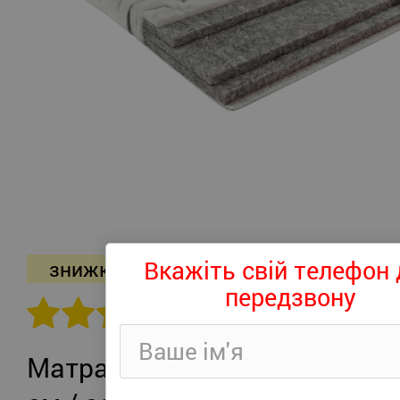
Вкажіть свій телефон 
знижка -26%
передзвону
302 відгуків
Матрац Persei Roll Air UP Plus