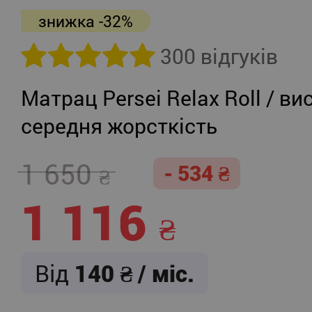
знижка -32%
300 відгуків
Матрац Persei Relax Roll / ви
середня жорсткість
1 650
- 534
1 116
Від
140
/ міс.