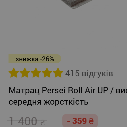
знижка -26%
415 відгуків
Матрац Persei Roll Air UP / ви
середня жорсткість
1 400
- 359