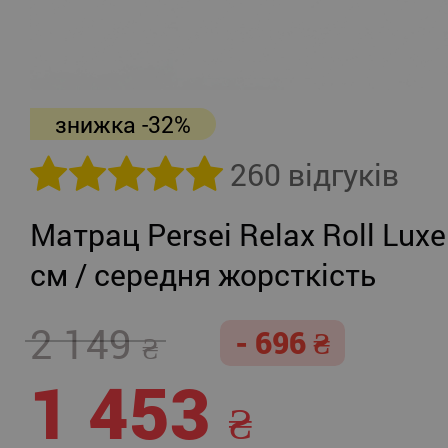
знижка -32%
260 відгуків
Матрац Persei Relax Roll Luxe
см / середня жорсткість
2 149
- 696
1 453