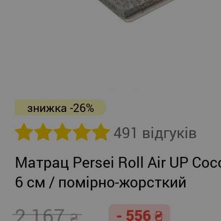
знижка -26%
491 відгуків
Матрац Persei Roll Air UP Coc
6 см / помірно-жорсткий
2 167
- 556