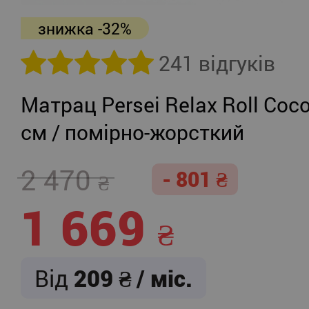
знижка -32%
241 відгуків
Матрац Persei Relax Roll Coco
см / помірно-жорсткий
2 470
- 801
1 669
Від
209
/ міс.