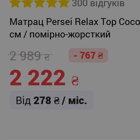
300 відгуків
Матрац Persei Relax Top Coco
см / помірно-жорсткий
2 989
- 767
2 222
Від
278
/ міс.