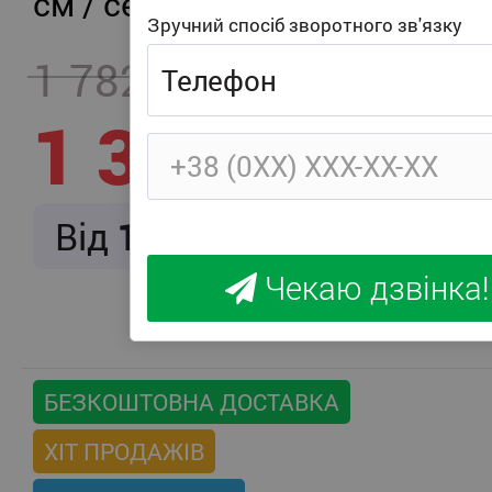
см / середня жорсткість
Зручний спосіб зворотного зв'язку
1 782
- 457
1 325
Від
166
/ міс.
Чекаю дзвінка!
БЕЗКОШТОВНА ДОСТАВКА
ХІТ ПРОДАЖІВ