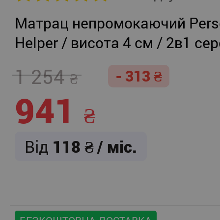
Матрац непромокаючий Persei
Helper / висота 4 см / 2в1 се
жорсткість + помірно-жорст
1 254
- 313
941
Від
118
/ міс.