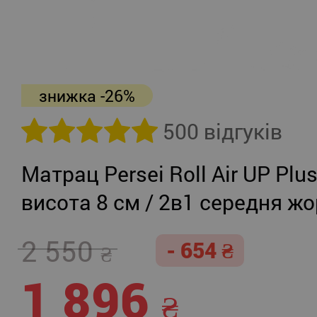
знижка -26%
500 відгуків
Матрац Persei Roll Air UP Plu
висота 8 см / 2в1 середня жо
помірно-жорсткий
2 550
- 654
1 896