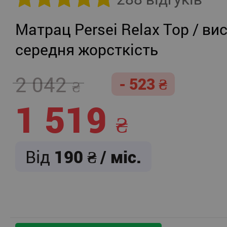
Матрац Persei Relax Top / вис
середня жорсткість
2 042
- 523
1 519
Від
190
/ міс.