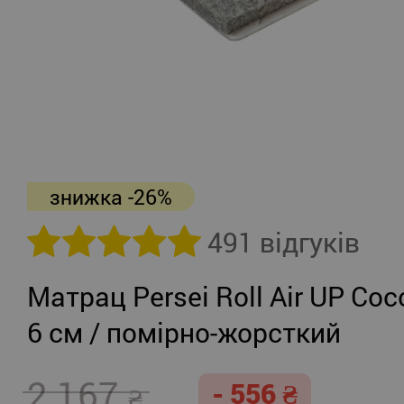
знижка -26%
491 відгуків
Матрац Persei Roll Air UP Coc
6 см / помірно-жорсткий
2 167
- 556