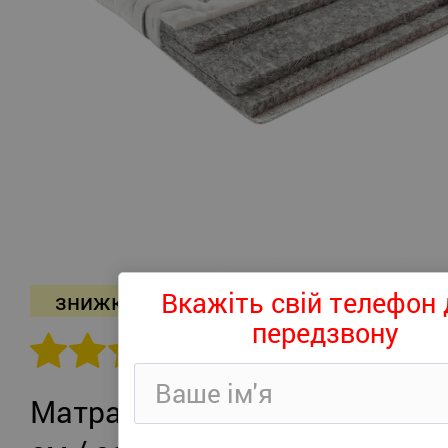
Вкажіть свій телефон 
знижка -26%
передзвону
302 відгуків
Матрац Persei Roll Air UP Plus