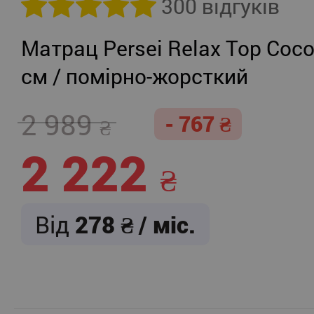
300 відгуків
Матрац Persei Relax Top Coco
см / помірно-жорсткий
2 989
- 767
2 222
Від
278
/ міс.