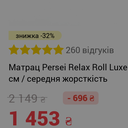
знижка -32%
260 відгуків
Матрац Persei Relax Roll Luxe
см / середня жорсткість
2 149
- 696
1 453