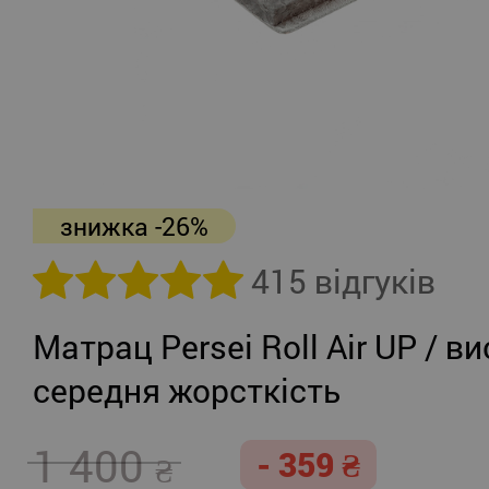
знижка -26%
415 відгуків
Матрац Persei Roll Air UP / ви
середня жорсткість
1 400
- 359