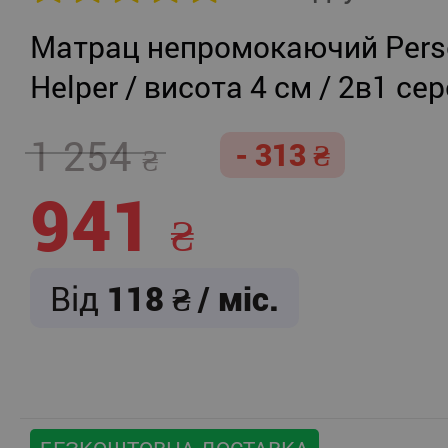
Матрац непромокаючий Persei
Helper / висота 4 см / 2в1 се
жорсткість + помірно-жорст
1 254
- 313
941
Від
118
/ міс.