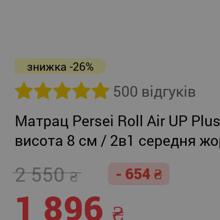
знижка -26%
500 відгуків
Матрац Persei Roll Air UP Plu
висота 8 см / 2в1 середня жо
помірно-жорсткий
2 550
- 654
1 896