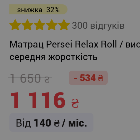
знижка -32%
300 відгуків
Матрац Persei Relax Roll / ви
середня жорсткість
1 650
- 534
1 116
Від
140
/ міс.