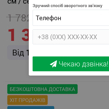
см / середня жорсткість
Зручний спосіб зворотного зв'язку
1 782
- 457
1 325
Від
166
/ міс.
Чекаю дзвінка!
БЕЗКОШТОВНА ДОСТАВКА
ХІТ ПРОДАЖІВ