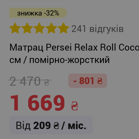
знижка -32%
241 відгуків
Матрац Persei Relax Roll Coco
см / помірно-жорсткий
2 470
- 801
1 669
Від
209
/ міс.