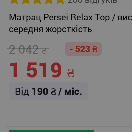
Матрац Persei Relax Top / вис
середня жорсткість
2 042
- 523
1 519
Від
190
/ міс.