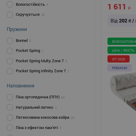
Вологостійкість
1 611
4
85 x 200 см
78
Скручується
20
90 x 120 см
77
Від
202
/ 
Пружини
90 x 130 см
77
90 x 140 см
77
Bonnel
5
БЕЗКОШТОВНА
90 x 150 см
77
Pocket Spring
ЦІНА / ЯКІСТЬ
7
90 x 160 см
ХІТ 2026
77
Pocket Spring Multy Zоnе 7
5
PREMIUM
90 x 170 см
78
Pocket Spring Infinity Zоnе 7
1
90 x 175 см
78
Наповнення
90 x 180 см
78
Піна ортопедична (ППУ)
60
90 x 185 см
78
Натуральний латекс
2
90 x 190 см
84
Латексована кокосова койра
20
90 x 195 см
80
Піна з ефектом пам'яті
3
90 x 200 см
84