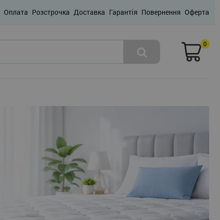
Оплата
Розстрочка
Доставка
Гарантія
Повернення
Оферта
0