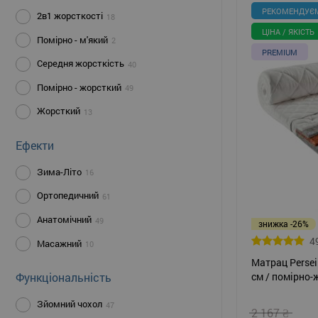
80 x 160 см
77
РЕКОМЕНДУЄ
2в1 жорсткості
18
80 x 170 см
78
ЦІНА / ЯКІСТЬ
Помірно - м'який
2
80 x 175 см
78
PREMIUM
Середня жорсткість
40
80 x 180 см
78
Помірно - жорсткий
49
80 x 185 см
78
Жорсткий
13
80 x 190 см
84
Ефекти
80 x 195 см
80
80 x 200 см
Зима-Літо
87
16
85 x 170 см
Ортопедичний
78
61
85 x 175 см
Анатомічний
78
49
знижка -26%
4
85 x 180 см
Масажний
78
10
Матрац Persei 
85 x 185 см
78
см / помірно-
Функціональність
85 x 190 см
78
Зйомний чохол
47
2 167
85 x 195 см
78