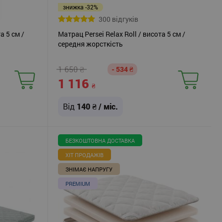
знижка -32%
300 відгуків
а 5 см /
Матрац Persei Relax Roll / висота 5 см /
середня жорсткість
1 650
- 534
1 116
Від
140
/ міс.
БЕЗКОШТОВНА ДОСТАВКА
ХІТ ПРОДАЖІВ
ЗНІМАЄ НАПРУГУ
PREMIUM