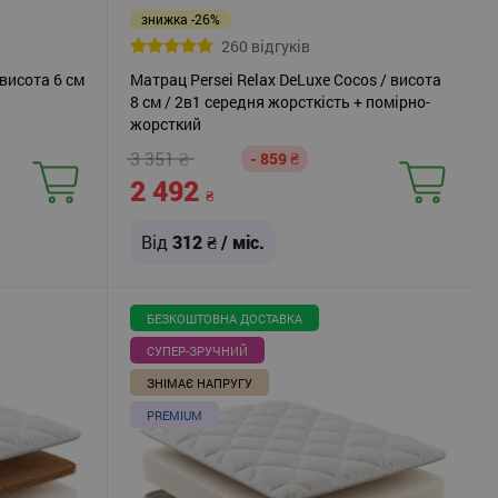
знижка -26%
260 відгуків
 висота 6 см
Матрац Persei Relax DeLuxe Cocos / висота
8 см / 2в1 середня жорсткість + помірно-
жорсткий
3 351
- 859
2 492
Від
312
/ міс.
БЕЗКОШТОВНА ДОСТАВКА
СУПЕР-ЗРУЧНИЙ
ЗНІМАЄ НАПРУГУ
PREMIUM