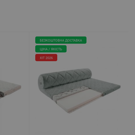
БЕЗКОШТОВНА ДОСТАВКА
ЦІНА / ЯКІСТЬ
ХІТ 2026