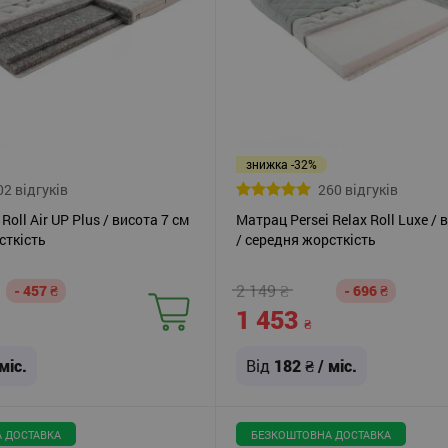
знижка -32%
02 відгуків
260 відгуків
Roll Air UP Plus / висота 7 см
Матрац Persei Relax Roll Luxe / 
сткість
/ середня жорсткість
2 149
- 457
- 696
1 453
міс.
Від
182
/ міс.
 ДОСТАВКА
БЕЗКОШТОВНА ДОСТАВКА