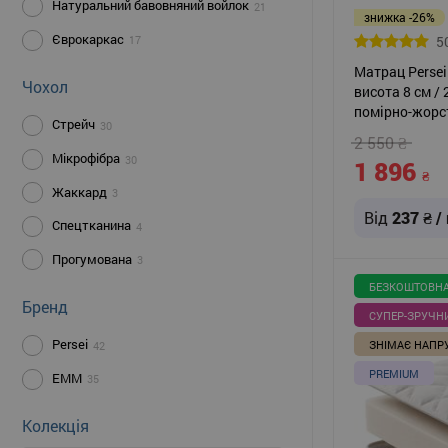
Натуральний бавовняний войлок
21
95 x 170 см
77
знижка -26%
Єврокаркас
5
17
95 x 175 см
77
Матрац Persei 
95 x 180 см
77
Чохол
висота 8 см /
помірно-жорс
95 x 185 см
77
Стрейч
30
2 550
95 x 190 см
77
Мікрофібра
30
1 896
95 x 195 см
77
Жаккард
3
Від
237
/ 
95 x 200 см
77
Спецтканина
4
100 x 170 см
77
Прогумована
3
100 x 175 см
77
БЕЗКОШТОВНА
Бренд
100 x 180 см
СУПЕР-ЗРУЧН
77
Persei
ЗНІМАЄ НАПР
42
100 x 185 см
77
PREMIUM
ЕММ
35
100 x 190 см
78
100 x 195 см
78
Колекція