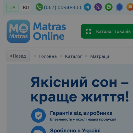
(067) 00-50-300
UA
RU
Каталог товарів
Назад
Головна
Каталог
Матраци