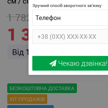
см / середня жорсткість
Зручний спосіб зворотного зв'язку
1 782
- 457
1 325
Від
166
/ міс.
Чекаю дзвінка!
БЕЗКОШТОВНА ДОСТАВКА
ХІТ ПРОДАЖІВ