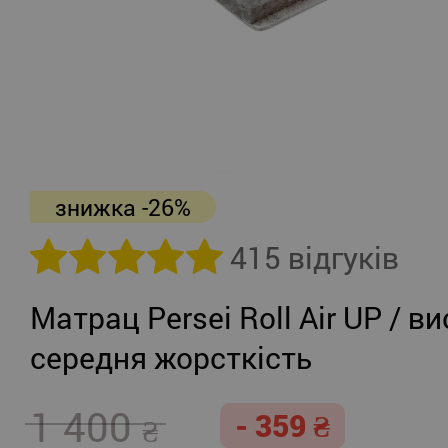
знижка -26%
415 відгуків
Матрац Persei Roll Air UP / ви
середня жорсткість
1 400
- 359