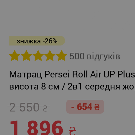
знижка -26%
500 відгуків
Матрац Persei Roll Air UP Plu
висота 8 см / 2в1 середня жо
помірно-жорсткий
2 550
- 654
1 896