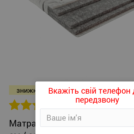
Вкажіть свій телефон 
знижка -26%
передзвону
302 відгуків
Матрац Persei Roll Air UP Plus