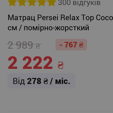
300 відгуків
Матрац Persei Relax Top Coco
см / помірно-жорсткий
2 989
- 767
2 222
Від
278
/ міс.