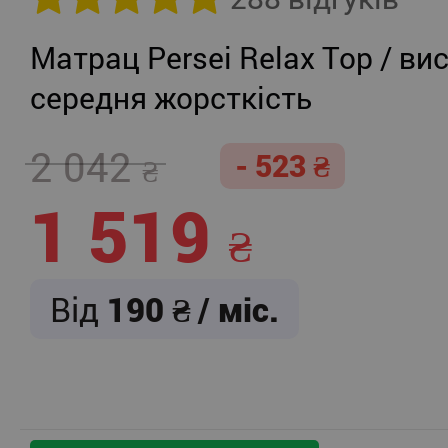
Матрац Persei Relax Top / вис
середня жорсткість
2 042
- 523
1 519
Від
190
/ міс.