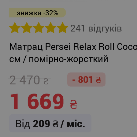
знижка -32%
241 відгуків
Матрац Persei Relax Roll Coco
см / помірно-жорсткий
2 470
- 801
1 669
Від
209
/ міс.