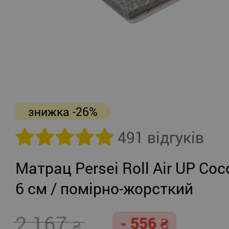
знижка -26%
491 відгуків
Матрац Persei Roll Air UP Coc
6 см / помірно-жорсткий
2 167
- 556