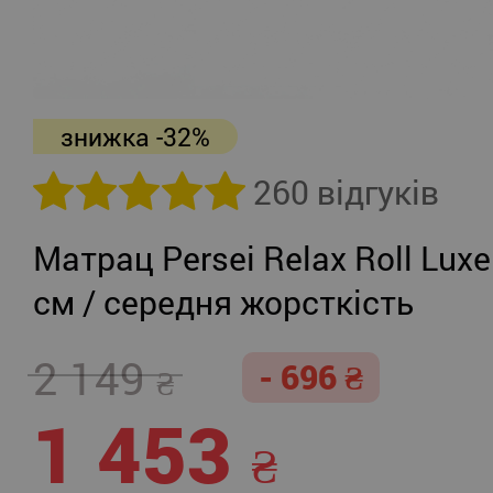
знижка -32%
260 відгуків
Матрац Persei Relax Roll Luxe
см / середня жорсткість
2 149
- 696
1 453