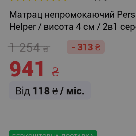
Матрац непромокаючий Persei
Helper / висота 4 см / 2в1 се
жорсткість + помірно-жорст
1 254
- 313
941
Від
118
/ міс.