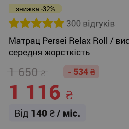
знижка -32%
300 відгуків
Матрац Persei Relax Roll / ви
середня жорсткість
1 650
- 534
1 116
Від
140
/ міс.