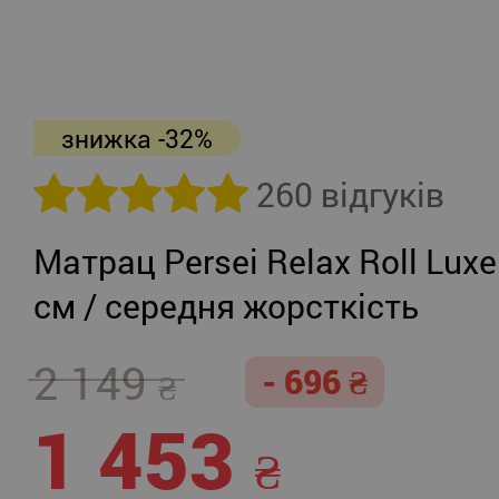
знижка -32%
260 відгуків
Матрац Persei Relax Roll Luxe
см / середня жорсткість
2 149
- 696
1 453