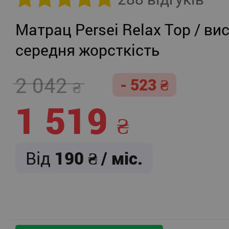
Матрац Persei Relax Top / вис
середня жорсткість
2 042
- 523
1 519
Від
190
/ міс.