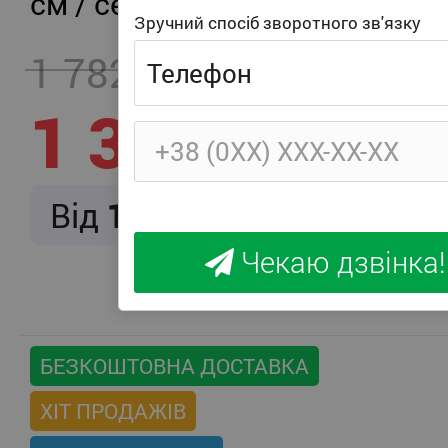
см / середня жорсткість
Зручний спосіб зворотного зв'язку
1 782
- 457
1 325
Від
166
/ міс.
Чекаю дзвінка!
БЕЗКОШТОВНА ДОСТАВКА
ХІТ ПРОДАЖІВ