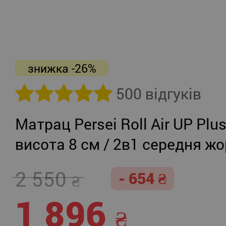
знижка -26%
500 відгуків
Матрац Persei Roll Air UP Plu
висота 8 см / 2в1 середня жо
помірно-жорсткий
2 550
- 654
1 896