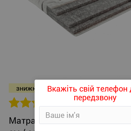
Вкажіть свій телефон 
знижка -26%
передзвону
302 відгуків
Матрац Persei Roll Air UP Plus