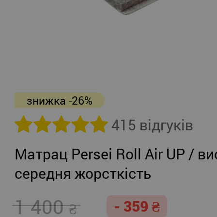
знижка -26%
415 відгуків
Матрац Persei Roll Air UP / ви
середня жорсткість
1 400
- 359