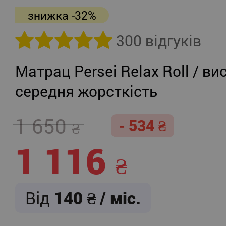
знижка -32%
300 відгуків
Матрац Persei Relax Roll / ви
середня жорсткість
1 650
- 534
1 116
Від
140
/ міс.