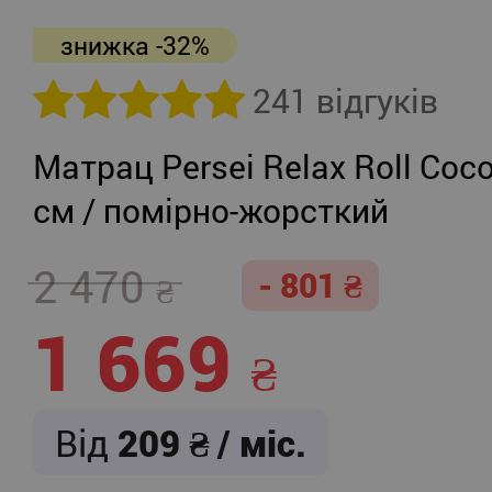
знижка -32%
241 відгуків
Матрац Persei Relax Roll Coco
см / помірно-жорсткий
2 470
- 801
1 669
Від
209
/ міс.