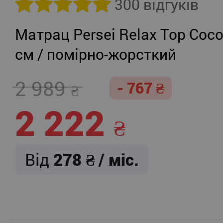
300 відгуків
Матрац Persei Relax Top Coco
см / помірно-жорсткий
2 989
- 767
2 222
Від
278
/ міс.