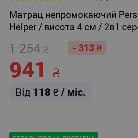
Матрац непромокаючий Persei
Helper / висота 4 см / 2в1 се
жорсткість + помірно-жорст
1 254
- 313
941
Від
118
/ міс.