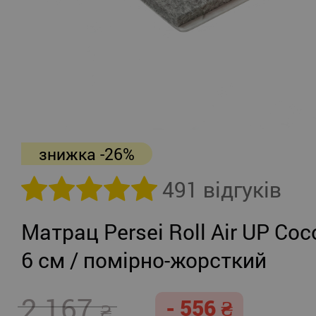
знижка -26%
491 відгуків
Матрац Persei Roll Air UP Coc
6 см / помірно-жорсткий
2 167
- 556