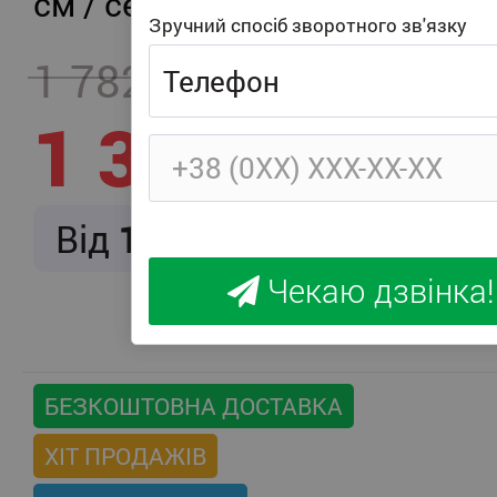
см / середня жорсткість
Зручний спосіб зворотного зв'язку
1 782
- 457
1 325
Від
166
/ міс.
Чекаю дзвінка!
БЕЗКОШТОВНА ДОСТАВКА
ХІТ ПРОДАЖІВ