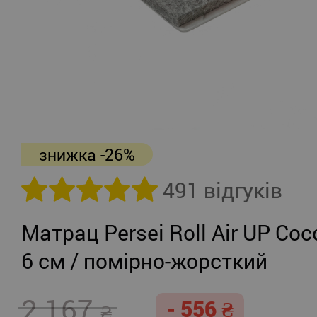
знижка -26%
491 відгуків
Матрац Persei Roll Air UP Coc
6 см / помірно-жорсткий
2 167
- 556