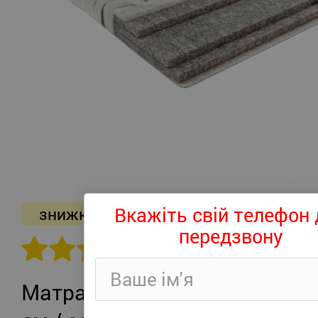
Вкажіть свій телефон 
знижка -26%
передзвону
302 відгуків
Матрац Persei Roll Air UP Plus