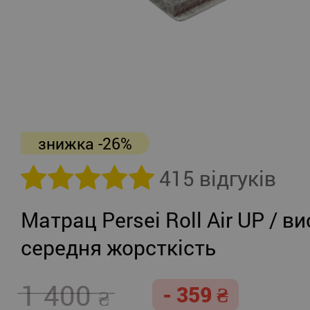
знижка -26%
415 відгуків
Матрац Persei Roll Air UP / ви
середня жорсткість
1 400
- 359