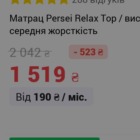
Матрац Persei Relax Top / вис
середня жорсткість
2 042
- 523
1 519
Від
190
/ міс.