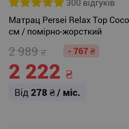
300 відгуків
Матрац Persei Relax Top Coco
см / помірно-жорсткий
2 989
- 767
2 222
Від
278
/ міс.