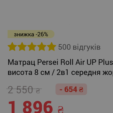
знижка -26%
500 відгуків
Матрац Persei Roll Air UP Plu
висота 8 см / 2в1 середня жо
помірно-жорсткий
2 550
- 654
1 896