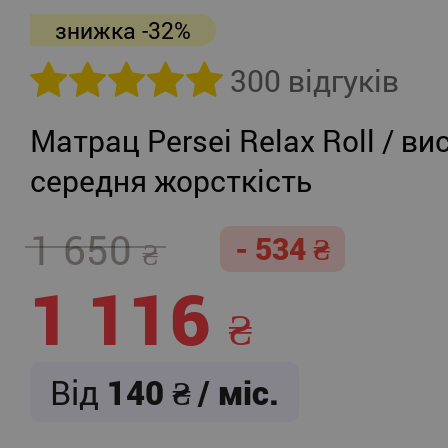
знижка -32%
300 відгуків
Матрац Persei Relax Roll / ви
середня жорсткість
1 650
- 534
1 116
Від
140
/ міс.