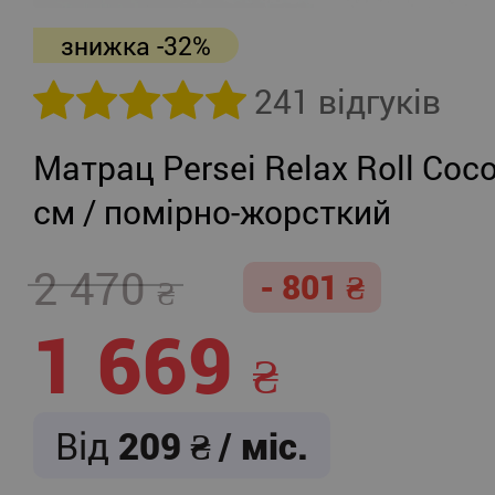
знижка -32%
241 відгуків
Матрац Persei Relax Roll Coco
см / помірно-жорсткий
2 470
- 801
1 669
Від
209
/ міс.