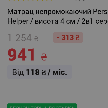
Матрац непромокаючий Persei
Helper / висота 4 см / 2в1 се
жорсткість + помірно-жорст
1 254
- 313
941
Від
118
/ міс.