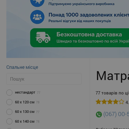
Спальне місце
Матр
нестандарт
77 товарів по ці
77
60 x 120 см
4.
78
60 x 130 см
77
(067) 00-
60 x 140 см
78