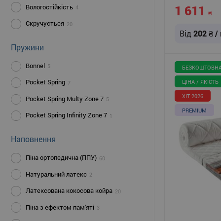
Вологостійкість
1 611
4
85 x 200 см
78
Скручується
20
90 x 120 см
77
Від
202
/ 
Пружини
90 x 130 см
77
90 x 140 см
77
Bonnel
5
БЕЗКОШТОВНА
90 x 150 см
77
Pocket Spring
ЦІНА / ЯКІСТЬ
7
90 x 160 см
ХІТ 2026
77
Pocket Spring Multy Zоnе 7
5
PREMIUM
90 x 170 см
78
Pocket Spring Infinity Zоnе 7
1
90 x 175 см
78
Наповнення
90 x 180 см
78
Піна ортопедична (ППУ)
60
90 x 185 см
78
Натуральний латекс
2
90 x 190 см
84
Латексована кокосова койра
20
90 x 195 см
80
Піна з ефектом пам'яті
3
90 x 200 см
84