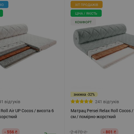
МО
ХІТ ПРОДАЖІВ
ЦІНА / ЯКІСТЬ
КОМФОРТ
знижка -32%
91 відгуків
241 відгуків
Roll Air UP Cocos / висота 6
Матрац Persei Relax Roll Cocos /
жорсткий
см / помірно-жорсткий
2 470
- 556
- 801