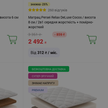
знижка -26%
260 відгуків
 висота 6 см
Матрац Persei Relax DeLuxe Cocos / висота
8 см / 2в1 середня жорсткість + помірно-
жорсткий
3 351
- 859
2 492
Від
312
/ міс.
БЕЗКОШТОВНА ДОСТАВКА
СУПЕР-ЗРУЧНИЙ
ЗНІМАЄ НАПРУГУ
PREMIUM