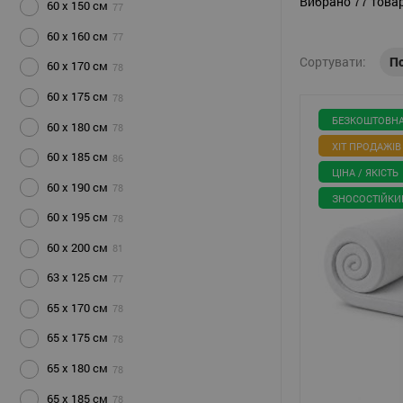
Вибрано
77
това
60 x 150 см
77
60 x 160 см
77
Сортувати:
П
60 x 170 см
78
60 x 175 см
78
БЕЗКОШТОВНА
60 x 180 см
78
ХІТ ПРОДАЖІВ
60 x 185 см
86
ЦІНА / ЯКІСТЬ
60 x 190 см
78
ЗНОСОСТІЙКИ
60 x 195 см
78
60 x 200 см
81
63 x 125 см
77
65 x 170 см
78
65 x 175 см
78
65 x 180 см
78
65 x 185 см
78