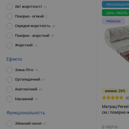
80 x 160 см
77
РЕКОМЕНДУЄ
2в1 жорсткості
18
80 x 170 см
78
ЦІНА / ЯКІСТЬ
Помірно - м'який
2
80 x 175 см
78
PREMIUM
Середня жорсткість
40
80 x 180 см
78
Помірно - жорсткий
49
80 x 185 см
78
Жорсткий
13
80 x 190 см
84
Ефекти
80 x 195 см
80
80 x 200 см
Зима-Літо
87
16
85 x 170 см
Ортопедичний
78
61
85 x 175 см
Анатомічний
78
49
знижка -26%
4
85 x 180 см
Масажний
78
10
Матрац Persei 
85 x 185 см
78
см / помірно-
Функціональність
85 x 190 см
78
Зйомний чохол
47
2 167
85 x 195 см
78