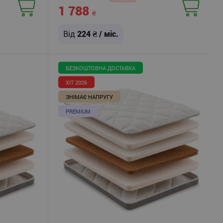
1 788
Від
224
/ міс.
БЕЗКОШТОВНА ДОСТАВКА
ХІТ 2026
ЗНІМАЄ НАПРУГУ
PREMIUM