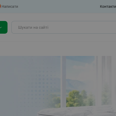
Написати
Контакти