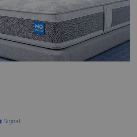
Signal