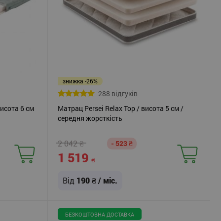
знижка -26%
288 відгуків
висота 6 см
Матрац Persei Relax Top / висота 5 см /
середня жорсткість
2 042
- 523
1 519
Від
190
/ міс.
БЕЗКОШТОВНА ДОСТАВКА