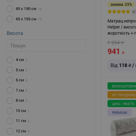
знижка -25%
65 x 190 см
78
8
65 x 195 см
78
Матрац непром
Helper / висот
65 x 200 см
78
Висота
жорсткість +
70 x 120 см
77
1 254
941
70 x 130 см
77
70 x 140 см
4 см
77
2
Від
118
/ 
70 x 150 см
5 см
77
5
70 x 160 см
6 см
77
8
БЕЗКОШТОВНА
70 x 170 см
7 см
78
5
ХІТ ПРОДАЖІВ
70 x 175 см
8 см
78
3
ЦІНА / ЯКІСТЬ
70 x 180 см
10 см
78
1
PREMIUM
70 x 185 см
11 см
78
3
70 x 190 см
12 см
84
4