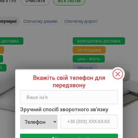
рів
з
155
Очистити
80 x 140 см
опулярнi
Спочатку дешевi
Спочатку дорогi
 ДОСТАВКА
БЕЗКОШТОВНА ДОСТАВКА
ХІТ ПРОДАЖІВ
ЦІНА / ЯКІСТЬ
Й
PREMIUM
Вкажіть свій телефон для
передзвону
Зручний спосіб зворотного зв'язку