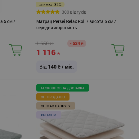
знижка -32%
300 відгуків
а 5 см /
Матрац Persei Relax Roll / висота 5 см /
середня жорсткість
1 650
- 534
1 116
Від
140
/ міс.
БЕЗКОШТОВНА ДОСТАВКА
ХІТ ПРОДАЖІВ
ЗНІМАЄ НАПРУГУ
PREMIUM