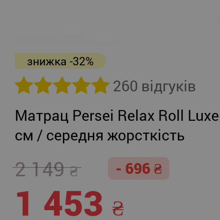
знижка -32%
260 відгуків
Матрац Persei Relax Roll Luxe
см / середня жорсткість
2 149
- 696
1 453