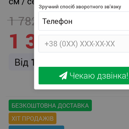
см / середня жорсткість
Зручний спосіб зворотного зв'язку
1 782
- 457
1 325
Від
166
/ міс.
Чекаю дзвінка!
БЕЗКОШТОВНА ДОСТАВКА
ХІТ ПРОДАЖІВ