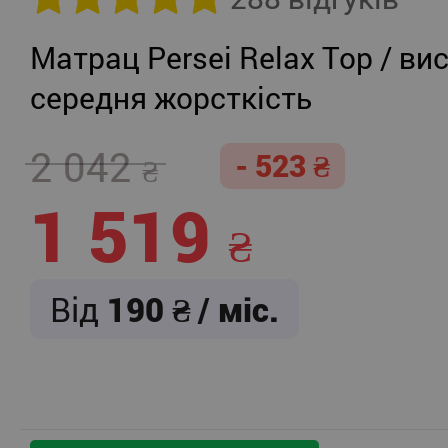
Матрац Persei Relax Top / вис
середня жорсткість
2 042
- 523
1 519
Від
190
/ міс.