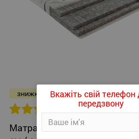
Вкажіть свій телефон 
знижка -26%
передзвону
302 відгуків
Матрац Persei Roll Air UP Plus