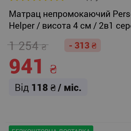
Матрац непромокаючий Persei
Helper / висота 4 см / 2в1 се
жорсткість + помірно-жорст
1 254
- 313
941
Від
118
/ міс.