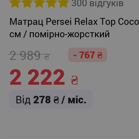
300 відгуків
Матрац Persei Relax Top Coco
см / помірно-жорсткий
2 989
- 767
2 222
Від
278
/ міс.