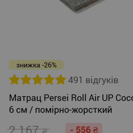
знижка -26%
491 відгуків
Матрац Persei Roll Air UP Coc
6 см / помірно-жорсткий
2 167
- 556