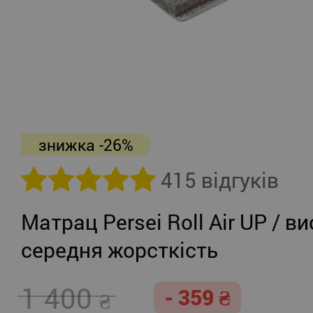
знижка -26%
415 відгуків
Матрац Persei Roll Air UP / ви
середня жорсткість
1 400
- 359