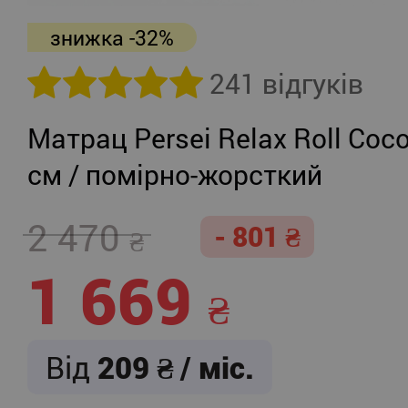
знижка -32%
241 відгуків
Матрац Persei Relax Roll Coco
см / помірно-жорсткий
2 470
- 801
1 669
Від
209
/ міс.