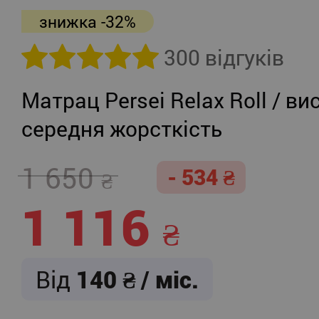
знижка -32%
300 відгуків
Матрац Persei Relax Roll / ви
середня жорсткість
1 650
- 534
1 116
Від
140
/ міс.