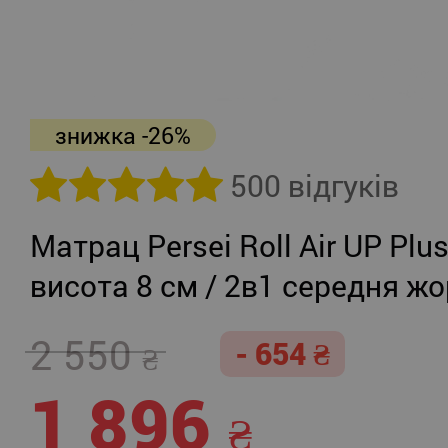
знижка -26%
500 відгуків
Матрац Persei Roll Air UP Plu
висота 8 см / 2в1 середня жо
помірно-жорсткий
2 550
- 654
1 896