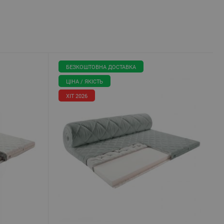
БЕЗКОШТОВНА ДОСТАВКА
ЦІНА / ЯКІСТЬ
ХІТ 2026