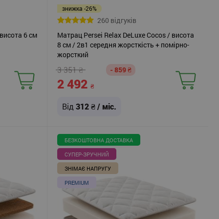
знижка -26%
260 відгуків
 висота 6 см
Матрац Persei Relax DeLuxe Cocos / висота
8 см / 2в1 середня жорсткість + помірно-
жорсткий
3 351
- 859
2 492
Від
312
/ міс.
БЕЗКОШТОВНА ДОСТАВКА
СУПЕР-ЗРУЧНИЙ
ЗНІМАЄ НАПРУГУ
PREMIUM