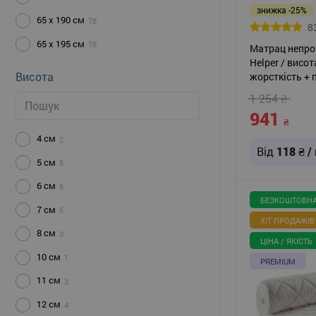
знижка -25%
65 x 190 см
78
8
65 x 195 см
78
Матрац непром
Helper / висот
65 x 200 см
78
Висота
жорсткість +
70 x 120 см
77
1 254
941
70 x 130 см
77
70 x 140 см
4 см
77
2
Від
118
/ 
70 x 150 см
5 см
77
5
70 x 160 см
6 см
77
8
БЕЗКОШТОВНА
70 x 170 см
7 см
78
5
ХІТ ПРОДАЖІВ
70 x 175 см
8 см
78
3
ЦІНА / ЯКІСТЬ
70 x 180 см
10 см
78
1
PREMIUM
70 x 185 см
11 см
78
3
70 x 190 см
12 см
84
4