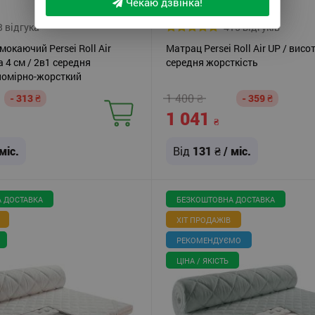
Чекаю дзвінка!
знижка -26%
3 відгука
415 відгуків
окаючий Persei Roll Air
Матрац Persei Roll Air UP / висот
а 4 см / 2в1 середня
середня жорсткість
 помірно-жорсткий
1 400
- 313
- 359
1 041
міс.
Від
131
/ міс.
 ДОСТАВКА
БЕЗКОШТОВНА ДОСТАВКА
ХІТ ПРОДАЖІВ
РЕКОМЕНДУЄМО
ЦІНА / ЯКІСТЬ