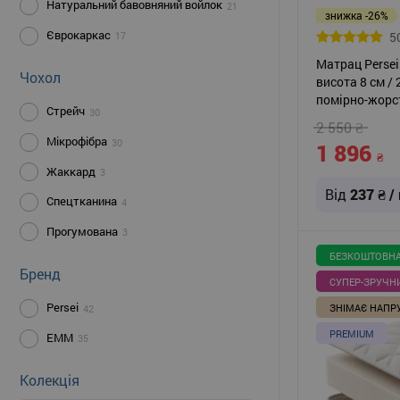
Натуральний бавовняний войлок
21
95 x 170 см
77
знижка -26%
Єврокаркас
5
17
95 x 175 см
77
Матрац Persei 
95 x 180 см
77
Чохол
висота 8 см /
помірно-жорс
95 x 185 см
77
Стрейч
30
2 550
95 x 190 см
77
Мікрофібра
30
1 896
95 x 195 см
77
Жаккард
3
Від
237
/ 
95 x 200 см
77
Спецтканина
4
100 x 170 см
77
Прогумована
3
100 x 175 см
77
БЕЗКОШТОВНА
Бренд
100 x 180 см
СУПЕР-ЗРУЧН
77
Persei
ЗНІМАЄ НАПР
42
100 x 185 см
77
PREMIUM
ЕММ
35
100 x 190 см
78
100 x 195 см
78
Колекція