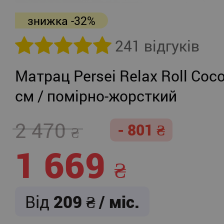
знижка -32%
241 відгуків
Матрац Persei Relax Roll Coco
см / помірно-жорсткий
2 470
- 801
1 669
Від
209
/ міс.