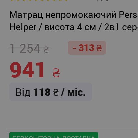
Матрац непромокаючий Persei
Helper / висота 4 см / 2в1 се
жорсткість + помірно-жорст
1 254
- 313
941
Від
118
/ міс.