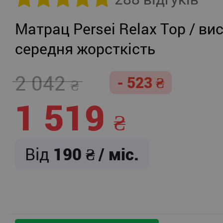
Матрац Persei Relax Top / вис
середня жорсткість
2 042
- 523
1 519
Від
190
/ міс.