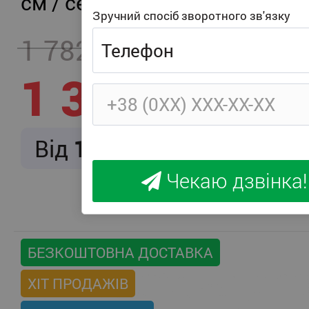
см / середня жорсткість
Зручний спосіб зворотного зв'язку
1 782
- 457
1 325
Від
166
/ міс.
Чекаю дзвінка!
БЕЗКОШТОВНА ДОСТАВКА
ХІТ ПРОДАЖІВ