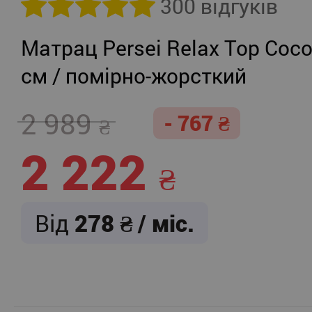
300 відгуків
Матрац Persei Relax Top Coco
см / помірно-жорсткий
2 989
- 767
2 222
Від
278
/ міс.