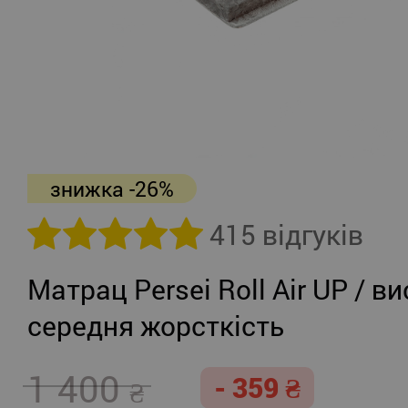
знижка -26%
415 відгуків
Матрац Persei Roll Air UP / ви
середня жорсткість
1 400
- 359