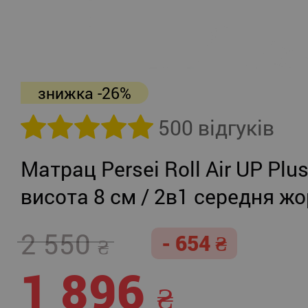
знижка -26%
500 відгуків
Матрац Persei Roll Air UP Plu
висота 8 см / 2в1 середня жо
помірно-жорсткий
2 550
- 654
1 896