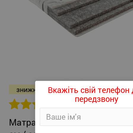
Вкажіть свій телефон 
знижка -26%
передзвону
302 відгуків
Матрац Persei Roll Air UP Plus