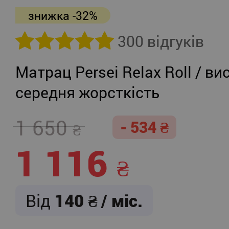
знижка -32%
300 відгуків
Матрац Persei Relax Roll / ви
середня жорсткість
1 650
- 534
1 116
Від
140
/ міс.