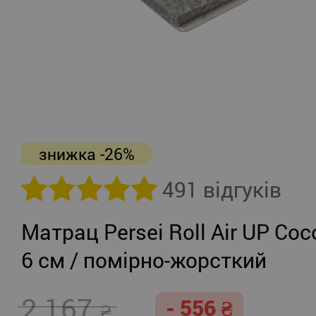
знижка -26%
491 відгуків
Матрац Persei Roll Air UP Coc
6 см / помірно-жорсткий
2 167
- 556