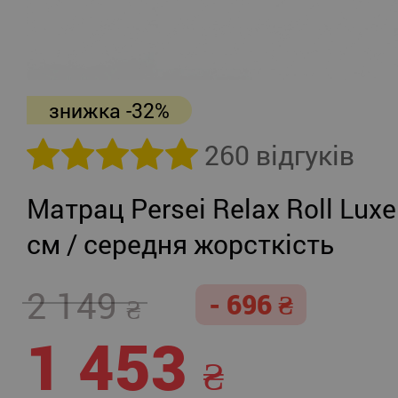
знижка -32%
260 відгуків
Матрац Persei Relax Roll Luxe
см / середня жорсткість
2 149
- 696
1 453