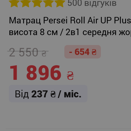
500 відгуків
Матрац Persei Roll Air UP Plu
висота 8 см / 2в1 середня жо
помірно-жорсткий
2 550
- 654
1 896
Від
237
/ міс.