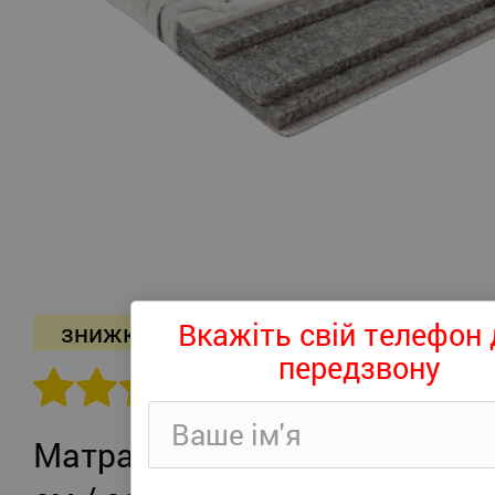
Вкажіть свій телефон 
знижка -26%
передзвону
302 відгуків
Матрац Persei Roll Air UP Plus