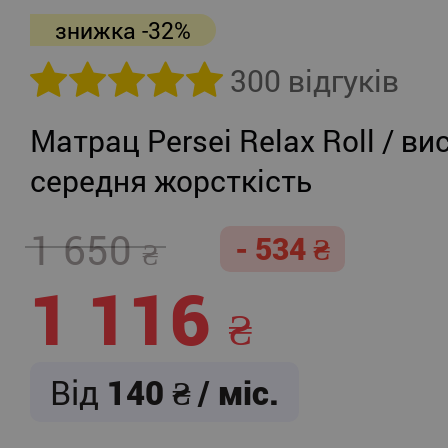
знижка -32%
300 відгуків
Матрац Persei Relax Roll / ви
середня жорсткість
1 650
- 534
1 116
Від
140
/ міс.