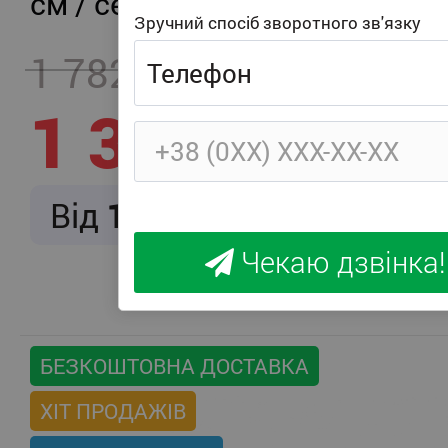
см / середня жорсткість
Зручний спосіб зворотного зв'язку
1 782
- 457
1 325
Від
166
/ міс.
Чекаю дзвінка!
БЕЗКОШТОВНА ДОСТАВКА
ХІТ ПРОДАЖІВ