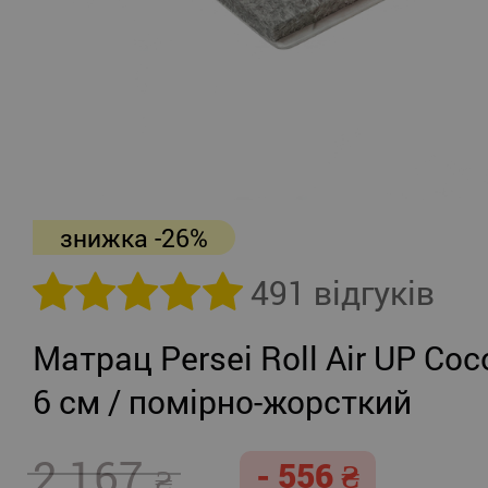
знижка -26%
491 відгуків
Матрац Persei Roll Air UP Coc
6 см / помірно-жорсткий
2 167
- 556