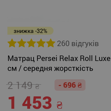
знижка -32%
260 відгуків
Матрац Persei Relax Roll Luxe
см / середня жорсткість
2 149
- 696
1 453