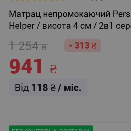
Матрац непромокаючий Persei
Helper / висота 4 см / 2в1 се
жорсткість + помірно-жорст
1 254
- 313
941
Від
118
/ міс.