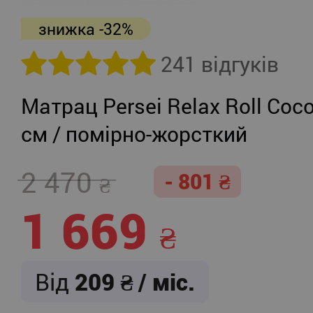
знижка -32%
241 відгуків
Матрац Persei Relax Roll Coco
см / помірно-жорсткий
2 470
- 801
1 669
Від
209
/ міс.