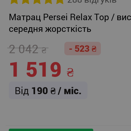
Матрац Persei Relax Top / вис
середня жорсткість
2 042
- 523
1 519
Від
190
/ міс.