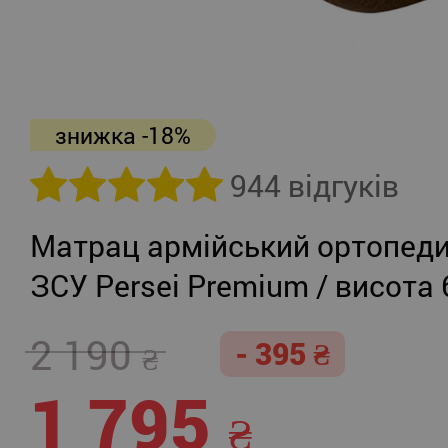
знижка -18%
944 відгуків
Матрац армійський ортопед
ЗСУ Persei Premium / висота 
середня жорсткість або помі
2 190
- 395
жорсткий
1 795