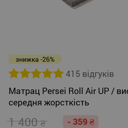
знижка -26%
415 відгуків
Матрац Persei Roll Air UP / ви
середня жорсткість
1 400
- 359