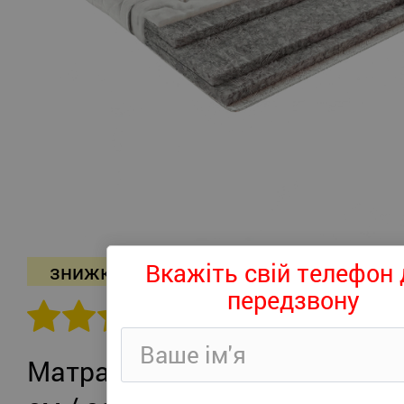
Вкажіть свій телефон 
знижка -26%
передзвону
302 відгуків
Матрац Persei Roll Air UP Plus