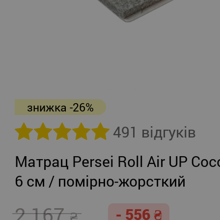
знижка -26%
491 відгуків
Матрац Persei Roll Air UP Coc
6 см / помірно-жорсткий
2 167
- 556