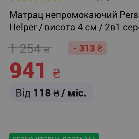
Матрац непромокаючий Persei
Helper / висота 4 см / 2в1 се
жорсткість + помірно-жорст
1 254
- 313
941
Від
118
/ міс.