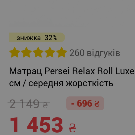
знижка -32%
260 відгуків
Матрац Persei Relax Roll Luxe
см / середня жорсткість
2 149
- 696
1 453