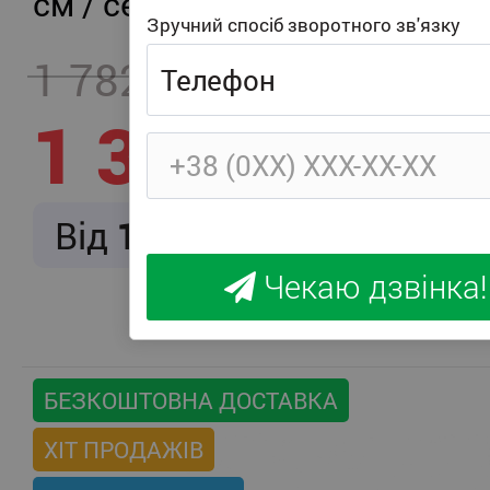
см / середня жорсткість
Зручний спосіб зворотного зв'язку
1 782
- 457
1 325
Від
166
/ міс.
Чекаю дзвінка!
БЕЗКОШТОВНА ДОСТАВКА
ХІТ ПРОДАЖІВ