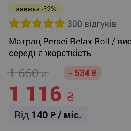
знижка -32%
300 відгуків
Матрац Persei Relax Roll / ви
середня жорсткість
1 650
- 534
1 116
Від
140
/ міс.