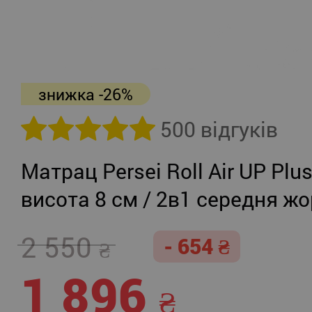
знижка -26%
500 відгуків
Матрац Persei Roll Air UP Plu
висота 8 см / 2в1 середня жо
помірно-жорсткий
2 550
- 654
1 896