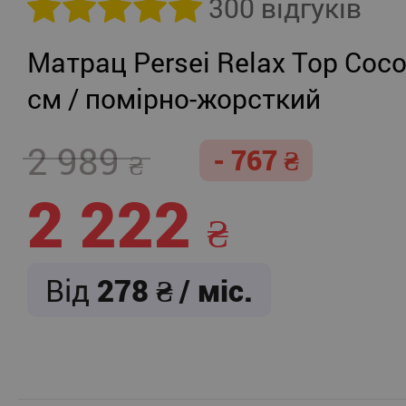
300 відгуків
Матрац Persei Relax Top Coco
см / помірно-жорсткий
2 989
- 767
2 222
Від
278
/ міс.