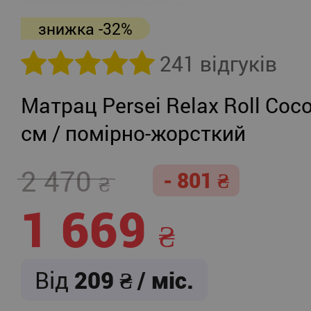
знижка -32%
241 відгуків
Матрац Persei Relax Roll Coco
см / помірно-жорсткий
2 470
- 801
1 669
Від
209
/ міс.