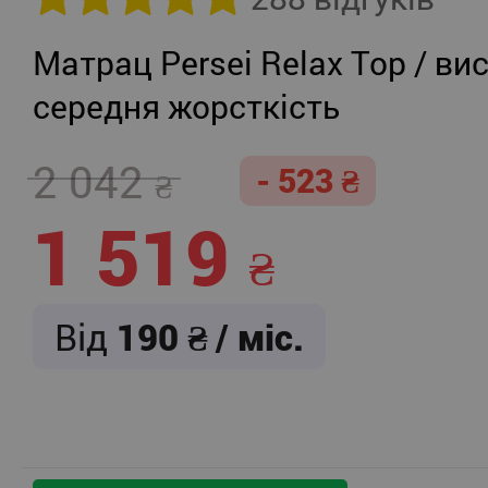
Матрац Persei Relax Top / вис
середня жорсткість
2 042
- 523
1 519
Від
190
/ міс.