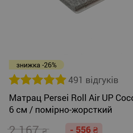
знижка -26%
491 відгуків
Матрац Persei Roll Air UP Coc
6 см / помірно-жорсткий
2 167
- 556