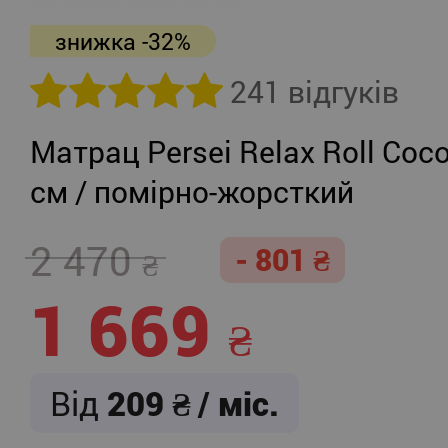
знижка -32%
241 відгуків
Матрац Persei Relax Roll Coco
см / помірно-жорсткий
2 470
- 801
1 669
Від
209
/ міс.