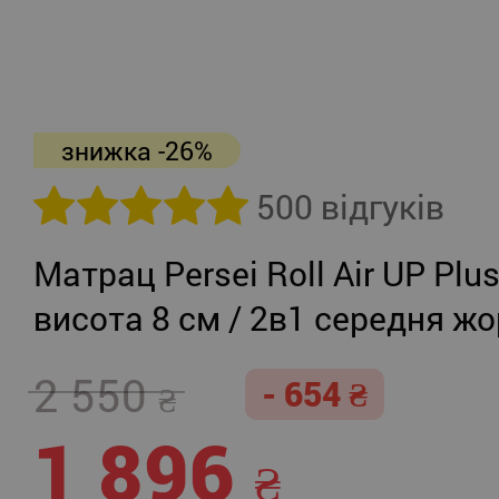
знижка -26%
500 відгуків
Матрац Persei Roll Air UP Plu
висота 8 см / 2в1 середня жо
помірно-жорсткий
2 550
- 654
1 896