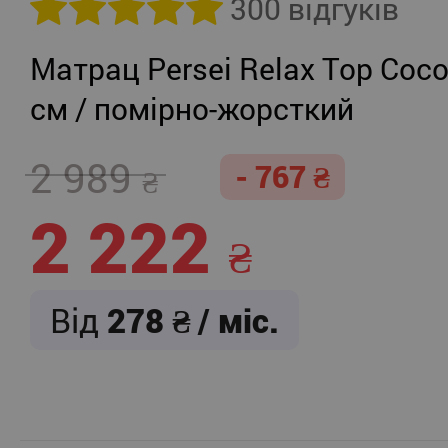
300 відгуків
Матрац Persei Relax Top Coco
см / помірно-жорсткий
2 989
- 767
2 222
Від
278
/ міс.