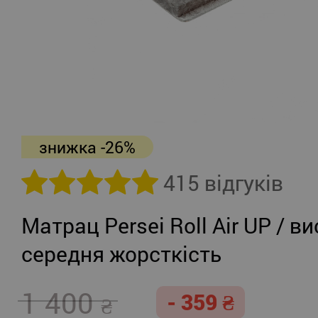
знижка -26%
415 відгуків
Матрац Persei Roll Air UP / ви
середня жорсткість
1 400
- 359