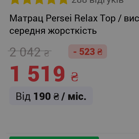
Матрац Persei Relax Top / вис
середня жорсткість
2 042
- 523
1 519
Від
190
/ міс.