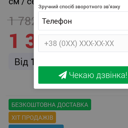
см / середня жорсткість
Зручний спосіб зворотного зв'язку
1 782
- 457
1 325
Від
166
/ міс.
Чекаю дзвінка!
БЕЗКОШТОВНА ДОСТАВКА
ХІТ ПРОДАЖІВ