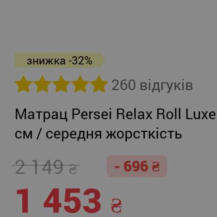
знижка -32%
260 відгуків
Матрац Persei Relax Roll Luxe
см / середня жорсткість
2 149
- 696
1 453