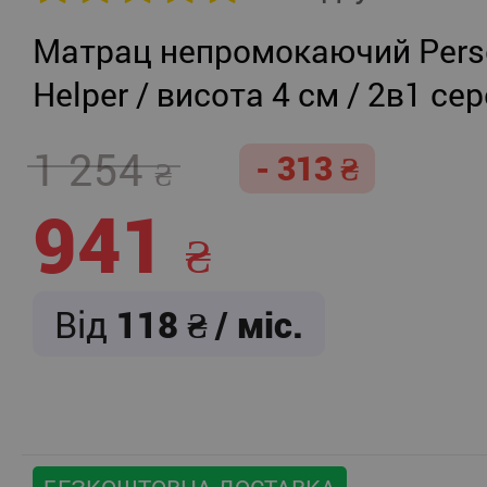
Матрац непромокаючий Persei
Helper / висота 4 см / 2в1 се
жорсткість + помірно-жорст
1 254
- 313
941
Від
118
/ міс.