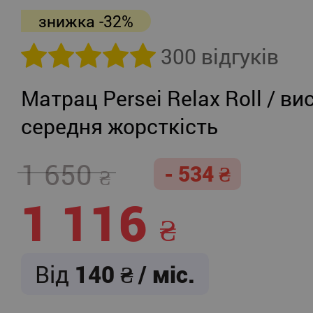
знижка -32%
300 відгуків
Матрац Persei Relax Roll / ви
середня жорсткість
1 650
- 534
1 116
Від
140
/ міс.