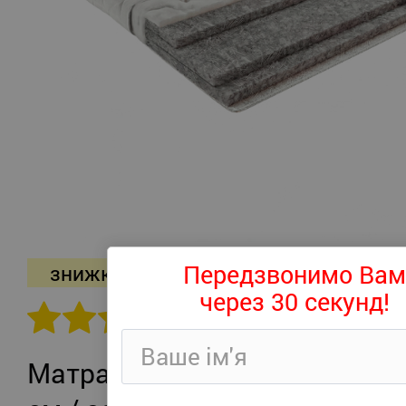
Передзвонимо Вам
знижка -26%
через 30 секунд!
302 відгуків
Матрац Persei Roll Air UP Plus